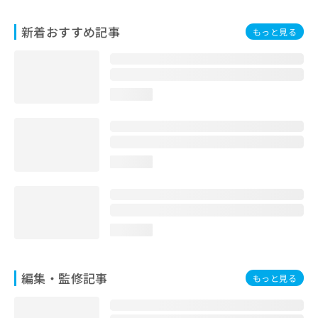
お
問
新着おすすめ記事
もっと見る
い
合
わ
せ
は
loading...
こ
ち
ら
loading...
loading...
編集・監修記事
もっと見る