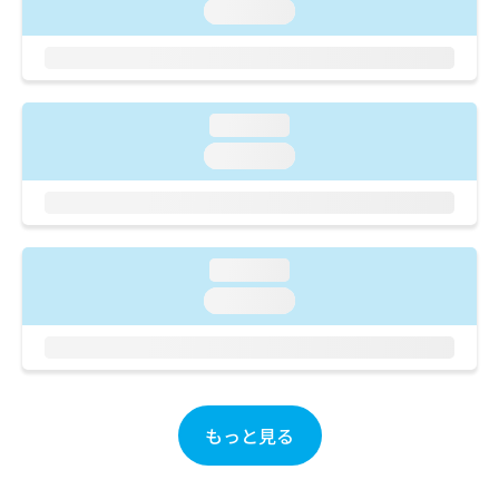
ご了
ら
み
loading...
承く
は
ださ
こ
無
い。
ち
料
ら
情
loading...
報
拡
掲
loading...
充
載
の
情
お
報
申
の
し
修
loading...
込
正
loading...
み
は
は
こ
こ
ち
ち
ら
ら
そ
もっと見る
の
他
の