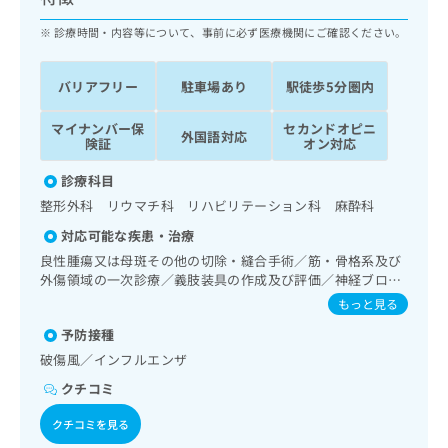
ッ
は
ク
診療時間・内容等について、事前に必ず医療機関にご確認ください。
こ
ナ
ち
ビ
ら
バリアフリー
駐車場あり
駅徒歩5分圏内
に
関
広
マイナンバー保
セカンドオピニ
す
広
外国語対応
告
険証
オン対応
る
告
代
お
出
診療科目
理
問
稿
整形外科 リウマチ科 リハビリテーション科 麻酔科
店
い
の
合
の
お
対応可能な疾患・治療
わ
方
問
良性腫瘍又は母斑その他の切除・縫合手術／筋・骨格系及び
せ
い
は
外傷領域の一次診療／義肢装具の作成及び評価／神経ブロッ
は
合
こ
ク／病理診断（専ら病理診断を担当する医師による診断）
もっと見る
こ
わ
ち
ち
せ
予防接種
ら
ら
は
破傷風／インフルエンザ
こ
こち
クチコミ
ち
広
らは
広
ら
告
マイ
クチコミを見る
告
出
ナビ