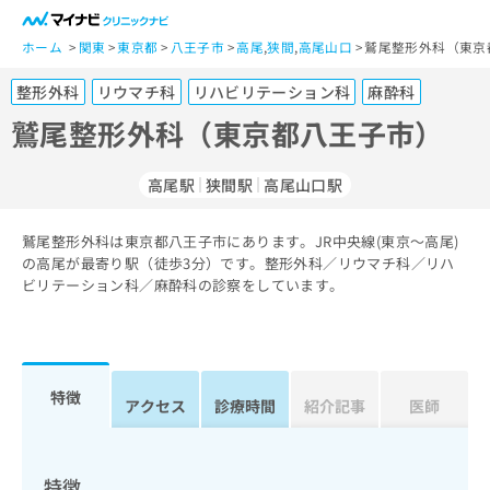
一
般
ホーム
関東
東京都
八王子市
高尾
,
狭間
,
高尾山口
鷲尾整形外科（東京
ユ
整形外科
リウマチ科
リハビリテーション科
麻酔科
ー
ザ
鷲尾整形外科（東京都八王子市）
ー
の
高尾駅
狭間駅
高尾山口駅
方
は
こ
鷲尾整形外科は東京都八王子市にあります。JR中央線(東京～高尾)
の高尾が最寄り駅（徒歩3分）です。整形外科／リウマチ科／リハ
ち
ビリテーション科／麻酔科の診察をしています。
ら
医
マ
療
イ
関
ナ
特徴
アクセス
診療時間
紹介記事
医師
係
ビ
者
ク
の
リ
方
ニ
特徴