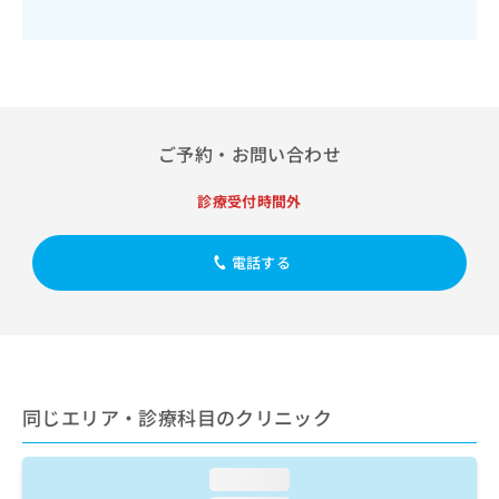
出
稿
クリ
資
稿
ニッ
の
料
クナ
の
お
の
ビサ
お
問
ご
イト
問
い
請
への
い
合
お問
求
合
合せ
わ
は
ご予約・お問い合わせ
フォ
わ
せ
こ
ーム
せ
は
ち
とな
診療受付時間外
は
こ
ら
りま
こ
ち
す。
ち
ら
クリ
電話する
無
ら
ニッ
料
クの
資
情
予
料
報
約・
の
症状
拡
のご
ご
充
相談
請
の
など
同じエリア・診療科目のクリニック
求
お
はで
は
申
きま
こ
せん
し
loading...
ので
ち
込