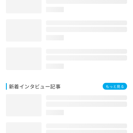
loading...
loading...
loading...
新着インタビュー記事
もっと見る
loading...