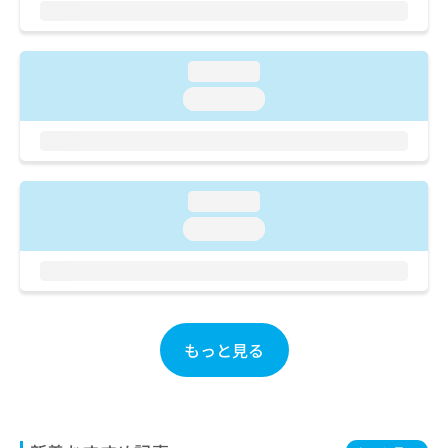
ご了
ら
み
承く
は
ださ
こ
無
い。
ち
loading...
料
ら
情
loading...
報
拡
掲
充
載
の
情
お
報
loading...
申
の
loading...
し
修
込
正
み
は
は
こ
こ
ち
ち
ら
もっと見る
ら
そ
の
他
の