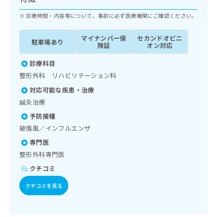
ッ
は
ク
診療時間・内容等について、事前に必ず医療機関にご確認ください。
こ
ナ
ち
ビ
ら
マイナンバー保
セカンドオピニ
駐車場あり
に
険証
オン対応
関
広
す
診療科目
広
告
る
告
整形外科 リハビリテーション科
代
お
出
対応可能な疾患・治療
理
問
稿
店
い
鍼灸治療
の
合
の
お
予防接種
わ
方
問
破傷風／インフルエンザ
せ
い
は
は
合
専門医
こ
こ
わ
整形外科専門医
ち
ち
せ
ら
クチコミ
ら
は
こ
クチコミを見る
こち
ち
広
らは
広
ら
告
マイ
告
出
ナビ