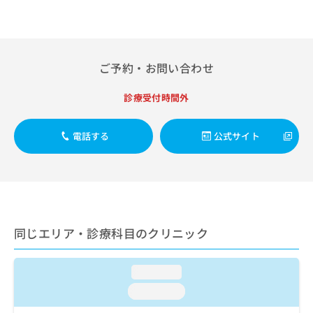
出
稿
クリ
資
稿
ニッ
の
料
クナ
の
お
の
ビサ
お
問
ご
イト
問
い
請
への
ご予約・お問い合わせ
い
合
お問
求
合
合せ
わ
は
診療受付時間外
フォ
わ
せ
こ
ーム
せ
は
ち
とな
は
こ
ら
電話する
公式サイト
りま
こ
ち
す。
ち
ら
クリ
無
ら
ニッ
料
クの
資
情
予
料
報
約・
の
症状
拡
同じエリア・診療科目のクリニック
のご
ご
充
相談
請
の
など
求
お
はで
loading...
は
申
きま
こ
せん
loading...
し
ので
ち
込