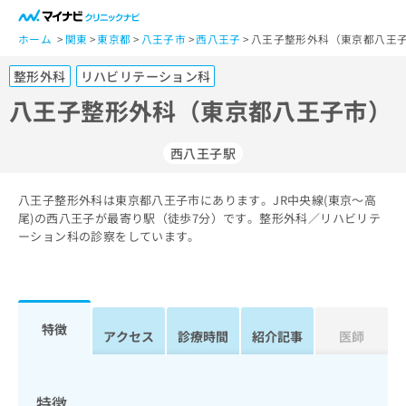
一
般
ホーム
関東
東京都
八王子市
西八王子
八王子整形外科（東京都八王子
ユ
整形外科
リハビリテーション科
ー
ザ
八王子整形外科（東京都八王子市）
ー
の
西八王子駅
方
は
こ
八王子整形外科は東京都八王子市にあります。JR中央線(東京～高
尾)の西八王子が最寄り駅（徒歩7分）です。整形外科／リハビリテ
ち
ーション科の診察をしています。
ら
医
マ
療
イ
関
ナ
特徴
アクセス
診療時間
紹介記事
医師
係
ビ
者
ク
の
リ
方
ニ
特徴