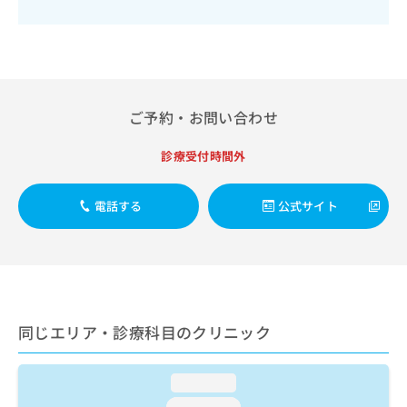
出
稿
クリ
資
稿
ニッ
の
料
クナ
の
お
の
ビサ
お
問
ご
イト
問
い
請
への
い
合
お問
求
合
ご予約・お問い合わせ
合せ
わ
は
フォ
わ
せ
こ
ーム
せ
は
ち
診療受付時間外
とな
は
こ
ら
りま
こ
ち
す。
ち
電話する
公式サイト
ら
クリ
無
ら
ニッ
料
クの
資
情
予
料
報
約・
の
症状
拡
のご
ご
充
相談
請
の
同じエリア・診療科目のクリニック
など
求
お
はで
は
申
きま
こ
せん
し
loading...
ので
ち
込