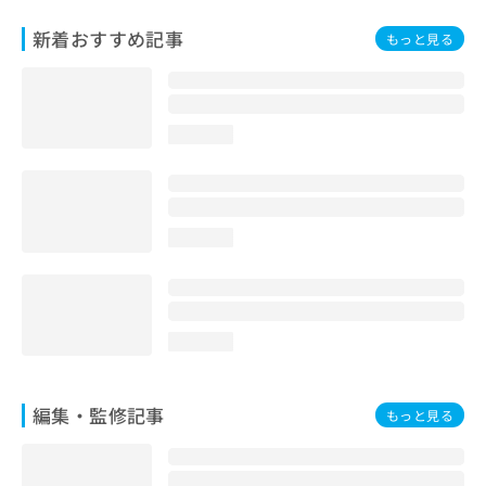
お
新着おすすめ記事
問
もっと見る
い
合
わ
せ
loading...
は
こ
ち
ら
loading...
loading...
編集・監修記事
もっと見る