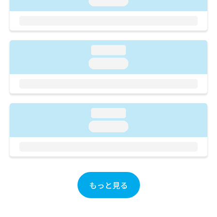
loading...
ご了
ら
み
承く
は
ださ
こ
無
い。
ち
料
ら
情
loading...
報
loading...
拡
掲
充
載
の
情
お
報
申
の
し
loading...
修
込
正
loading...
み
は
は
こ
こ
ち
ち
ら
ら
もっと見る
そ
の
他
の