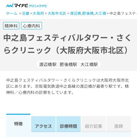
一
般
ホーム
近畿
大阪府
大阪市北区
渡辺橋
,
肥後橋
,
大江橋
中之島フェステ
ユ
精神科
心療内科
ー
ザ
中之島フェスティバルタワー・さく
ー
らクリニック（大阪府大阪市北区）
の
方
は
渡辺橋駅
肥後橋駅
大江橋駅
こ
ち
中之島フェスティバルタワー・さくらクリニックは大阪府大阪市北
ら
区にあります。京阪電気鉄道中之島線の渡辺橋が最寄り駅です。精
神科／心療内科の診察をしています。
医
マ
療
イ
関
ナ
係
ビ
者
ク
特徴
アクセス
診療時間
紹介記事
医師
の
リ
方
ニ