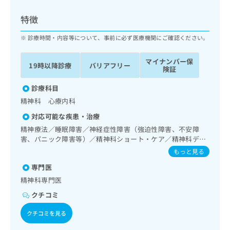
ッ
は
ク
こ
特徴
ナ
ち
ビ
診療時間・内容等について、事前に必ず医療機関にご確認ください。
ら
に
関
マイナンバー保
広
19時以降診療
バリアフリー
す
広
険証
告
る
告
代
お
診療科目
出
理
問
稿
精神科 心療内科
店
い
の
対応可能な疾患・治療
合
の
お
わ
精神療法／睡眠障害／神経症性障害（強迫性障害、不安障
方
問
せ
害、パニック障害等）／精神科ショート・ケア／精神科デ
い
は
イ・ケア
は
合
もっと見る
こ
こ
わ
ち
専門医
ち
せ
ら
ら
精神科専門医
は
こ
クチコミ
こち
ち
広
らは
広
ら
クチコミを見る
告
マイ
告
出
ナビ