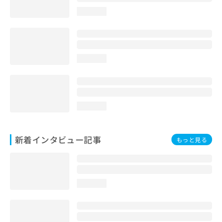
loading...
loading...
loading...
新着インタビュー記事
もっと見る
loading...