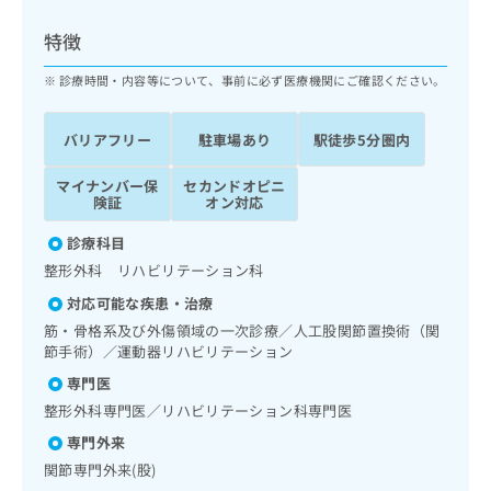
ッ
は
ク
こ
特徴
ナ
ち
ビ
診療時間・内容等について、事前に必ず医療機関にご確認ください。
ら
に
関
広
バリアフリー
駐車場あり
駅徒歩5分圏内
す
広
告
る
告
代
マイナンバー保
セカンドオピニ
お
出
険証
オン対応
理
問
稿
店
い
の
診療科目
合
の
お
整形外科 リハビリテーション科
わ
方
問
せ
い
は
対応可能な疾患・治療
は
合
こ
筋・骨格系及び外傷領域の一次診療／人工股関節置換術（関
こ
わ
ち
節手術）／運動器リハビリテーション
ち
せ
ら
専門医
ら
は
こ
整形外科専門医／リハビリテーション科専門医
こち
ち
広
専門外来
らは
広
ら
告
マイ
関節専門外来(股)
告
出
ナビ