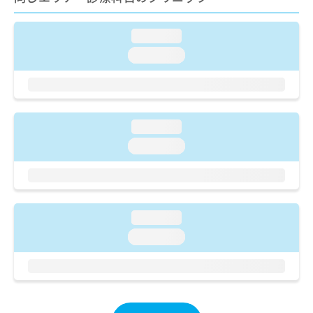
ご了
ら
み
承く
は
ださ
こ
loading...
無
い。
ち
料
loading...
ら
情
報
拡
掲
充
載
の
情
loading...
お
報
loading...
申
の
し
修
込
正
み
は
は
こ
loading...
こ
ち
ち
ら
loading...
ら
そ
の
他
の