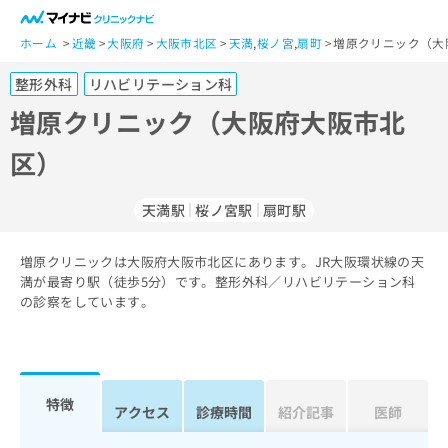
一
般
ホーム
近畿
大阪府
大阪市北区
天満
,
桜ノ宮
,
扇町
増原クリニック（大
ユ
整形外科
リハビリテーション科
ー
ザ
増原クリニック（大阪府大阪市北
ー
区）
の
方
は
天満駅
桜ノ宮駅
扇町駅
こ
ち
増原クリニックは大阪府大阪市北区にあります。JR大阪環状線の天
ら
満が最寄り駅（徒歩5分）です。整形外科／リハビリテーション科
の診察をしています。
医
マ
療
イ
関
ナ
係
ビ
者
ク
特徴
アクセス
診療時間
紹介記事
医師
の
リ
方
ニ