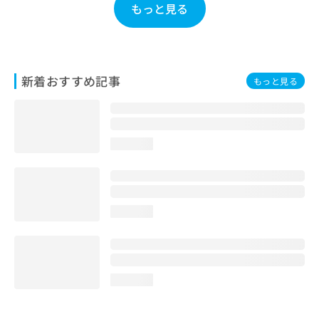
もっと見る
お
問
い
合
わ
新着おすすめ記事
せ
もっと見る
は
こ
ち
ら
loading...
loading...
loading...