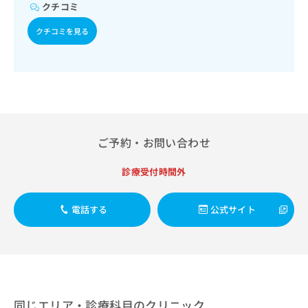
出
稿
クリ
クチコミ
資
稿
ニッ
の
料
クナ
の
クチコミを見る
お
の
ビサ
お
問
ご
イト
問
い
請
への
い
合
お問
求
合
合せ
わ
は
フォ
わ
せ
こ
ーム
せ
は
ち
とな
は
こ
ら
りま
ご予約・お問い合わせ
こ
ち
す。
ち
ら
クリ
無
ら
ニッ
診療受付時間外
料
クの
資
情
予
料
報
約・
電話する
公式サイト
の
症状
拡
のご
ご
充
相談
請
の
など
求
お
はで
は
申
きま
こ
せん
し
ので
ち
込
同じエリア・診療科目のクリニック