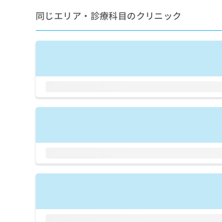
せ
こち
ち
らは
は
同じエリア・診療科目のクリニック
マイ
こ
ら
ナビ
ち
クリ
ら
ニッ
クナ
広
ビサ
広
資
イト
告
告
への
料
出
出
お問
の
稿
合せ
稿
ご
の
フォ
の
請
お
ーム
お
求
問
とな
問
りま
は
い
い
す。
こ
合
合
クリ
ち
わ
ニッ
わ
ら
せ
クの
せ
は
予
は
約・
こ
こ
無
症状
ち
ち
のご
料
ら
相談
ら
情
など
報
はで