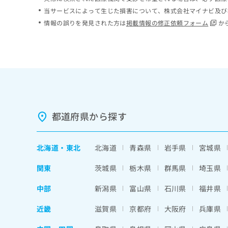
ち
み
当サービスによって生じた損害について、株式会社マイナビ及び
ら
は
情報の誤りを発見された方は
掲載情報の修正依頼フォーム
か
こ
ち
そ
ら
の
他
の
お
問
い
都道府県から探す
合
わ
せ
北海道
・
東北
北海道
青森県
岩手県
宮城県
は
こ
関東
茨城県
栃木県
群馬県
埼玉県
ち
ら
中部
新潟県
富山県
石川県
福井県
近畿
滋賀県
京都府
大阪府
兵庫県