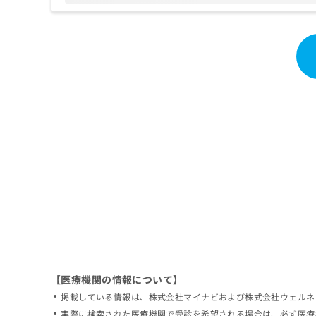
拡
資
きま
充
料
せん
の
ので
の
ご了
お
ご
承く
申
請
ださ
し
求
い。
込
は
み
こ
は
ち
こ
ら
ち
ら
無
料
掲
情
載
報
情
拡
報
充
の
の
修
お
【医療機関の情報について】
正
申
掲載している情報は、株式会社マイナビおよび株式会社ウェルネ
は
し
こ
実際に検索された医療機関で受診を希望される場合は、必ず医療
込