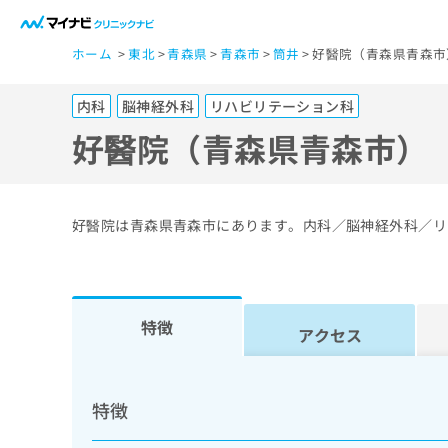
一
ホーム
東北
青森県
青森市
筒井
好醫院（青森県青森市
般
ユ
内科
脳神経外科
リハビリテーション科
ー
ザ
好醫院（青森県青森市）
ー
の
方
好醫院は青森県青森市にあります。内科／脳神経外科／リ
は
こ
ち
ら
特徴
アクセス
医
マ
療
イ
特徴
ナ
関
ビ