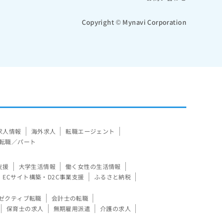
Copyright © Mynavi Corporation
求人情報
海外求人
転職エージェント
転職／パート
支援
大学生活情報
働く女性の生活情報
ECサイト構築・D2C事業支援
ふるさと納税
ゼクティブ転職
会計士の転職
保育士の求人
無期雇用派遣
介護の求人