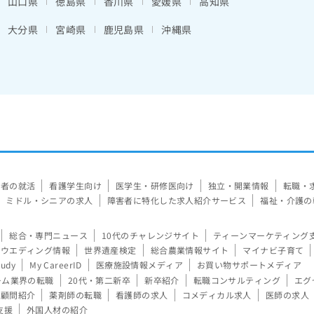
山口県
徳島県
香川県
愛媛県
高知県
大分県
宮崎県
鹿児島県
沖縄県
験者の就活
看護学生向け
医学生・研修医向け
独立・開業情報
転職・
ミドル・シニアの求人
障害者に特化した求人紹介サービス
福祉・介護の
総合・専門ニュース
10代のチャレンジサイト
ティーンマーケティング
ウエディング情報
世界遺産検定
総合農業情報サイト
マイナビ子育て
tudy
My CareerID
医療施設情報メディア
お買い物サポートメディア
ーム業界の転職
20代・第二新卒
新卒紹介
転職コンサルティング
エグ
顧問紹介
薬剤師の転職
看護師の求人
コメディカル求人
医師の求人
支援
外国人材の紹介