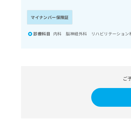
係
ク
者
リ
の
ニ
マイナンバー保険証
ッ
方
ク
は
ナ
診療科目
内科 脳神経外科 リハビリテーション
こ
ビ
ち
に
関
ら
す
る
お
広
広
問
ご
告
告
い
出
代
合
稿
わ
理
の
せ
店
お
は
の
問
こ
い
方
ち
合
ら
は
わ
こ