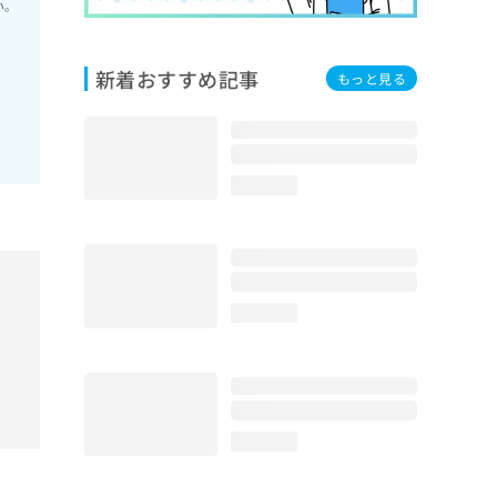
い。
新着おすすめ記事
もっと見る
loading...
loading...
loading...