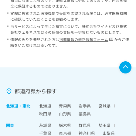
独自に収集したものです。正確な情報に努めておりますが、内容を完
全に保証するものではありません。
実際に検索された医療機関で受診を希望される場合は、必ず医療機関
に確認していただくことをお勧めします。
当サービスによって生じた損害について、株式会社マイナビ及び株式
会社ウェルネスではその賠償の責任を一切負わないものとします。
情報の誤りを発見された方は
掲載情報の修正依頼フォーム
からご連
絡をいただければ幸いです。
都道府県から探す
北海道
・
東北
北海道
青森県
岩手県
宮城県
秋田県
山形県
福島県
関東
茨城県
栃木県
群馬県
埼玉県
千葉県
東京都
神奈川県
山梨県