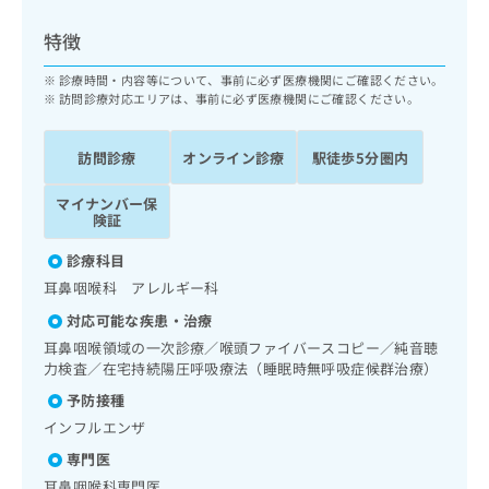
ッ
は
ク
こ
特徴
ナ
ち
ビ
診療時間・内容等について、事前に必ず医療機関にご確認ください。
ら
に
訪問診療対応エリアは、事前に必ず医療機関にご確認ください。
関
広
す
広
告
訪問診療
オンライン診療
駅徒歩5分圏内
る
告
代
お
出
マイナンバー保
理
問
稿
険証
店
い
の
合
の
お
診療科目
わ
方
問
耳鼻咽喉科 アレルギー科
せ
い
は
は
合
対応可能な疾患・治療
こ
こ
わ
耳鼻咽喉領域の一次診療／喉頭ファイバースコピー／純音聴
ち
ち
せ
力検査／在宅持続陽圧呼吸療法（睡眠時無呼吸症候群治療）
ら
ら
は
予防接種
こ
こち
インフルエンザ
ち
広
らは
広
ら
告
専門医
マイ
告
出
ナビ
耳鼻咽喉科専門医