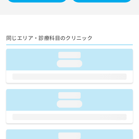
ご了
ら
み
承く
は
ださ
こ
無
い。
ち
料
ら
情
報
同じエリア・診療科目のクリニック
拡
掲
充
載
の
情
loading...
お
報
loading...
申
の
し
修
込
正
み
は
は
こ
loading...
こ
ち
ち
loading...
ら
ら
そ
の
他
loading...
の