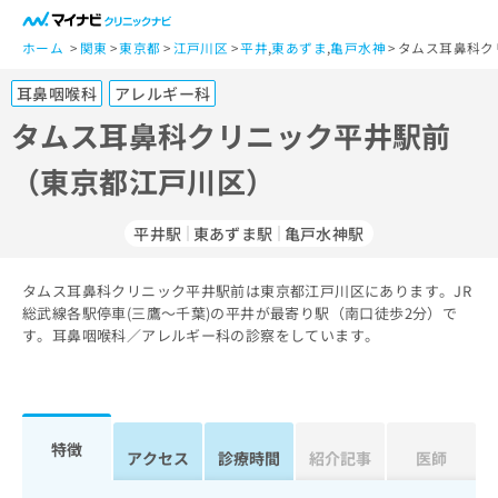
一
般
ホーム
関東
東京都
江戸川区
平井
,
東あずま
,
亀戸水神
タムス耳鼻科ク
ユ
耳鼻咽喉科
アレルギー科
ー
ザ
タムス耳鼻科クリニック平井駅前
ー
（東京都江戸川区）
の
方
は
平井駅
東あずま駅
亀戸水神駅
こ
ち
タムス耳鼻科クリニック平井駅前は東京都江戸川区にあります。JR
ら
総武線各駅停車(三鷹～千葉)の平井が最寄り駅（南口徒歩2分）で
す。耳鼻咽喉科／アレルギー科の診察をしています。
医
マ
療
イ
関
ナ
係
ビ
者
ク
特徴
アクセス
診療時間
紹介記事
医師
の
リ
方
ニ