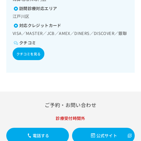
出
稿
クリ
資
稿
ニッ
訪問診療対応エリア
の
料
クナ
の
お
の
江戸川区
ビサ
お
問
ご
イト
対応クレジットカード
問
い
請
への
い
VISA／MASTER／JCB／AMEX／DINERS／DISCOVER／銀聯
合
お問
求
合
合せ
わ
は
クチコミ
フォ
わ
せ
こ
ーム
せ
は
ち
クチコミを見る
とな
は
こ
ら
りま
こ
ち
す。
ち
ら
クリ
無
ら
ニッ
料
クの
資
情
予
料
報
約・
の
症状
拡
ご予約・お問い合わせ
のご
ご
充
相談
請
の
など
求
診療受付時間外
お
はで
は
申
きま
こ
せん
し
電話する
公式サイト
ので
ち
込