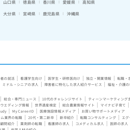
山口県
徳島県
香川県
愛媛県
高知県
大分県
宮崎県
鹿児島県
沖縄県
験者の就活
看護学生向け
医学生・研修医向け
独立・開業情報
転職・
ミドル・シニアの求人
障害者に特化した求人紹介サービス
福祉・介護の
総合・専門ニュース
10代のチャレンジサイト
ティーンマーケティング
ウエディング情報
世界遺産検定
総合農業情報サイト
マイナビ子育て
tudy
My CareerID
医療施設情報メディア
お買い物サポートメディア
ーム業界の転職
20代・第二新卒
新卒紹介
転職コンサルティング
エグ
顧問紹介
薬剤師の転職
看護師の求人
コメディカル求人
医師の求人
支援
外国人材の紹介