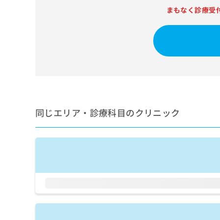
せ
こち
まもなく診療受
ち
らは
は
マイ
こ
ら
ナビ
ち
クリ
ら
ニッ
クナ
広
ビサ
広
資
イト
告
告
への
料
出
出
お問
の
稿
合せ
稿
ご
の
フォ
の
請
お
ーム
同じエリア・診療科目のクリニック
お
求
問
とな
問
りま
は
い
い
す。
こ
合
合
クリ
ち
わ
ニッ
わ
ら
せ
クの
せ
は
予
は
約・
こ
こ
無
症状
ち
ち
のご
料
ら
相談
ら
情
など
報
はで