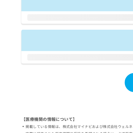
拡
資
きま
充
料
せん
の
ので
の
ご了
お
ご
承く
申
請
ださ
し
求
い。
込
は
み
こ
は
ち
こ
ら
ち
ら
無
料
掲
情
載
報
情
拡
報
充
の
の
修
お
【医療機関の情報について】
正
申
は
し
掲載している情報は、株式会社マイナビおよび株式会社ウェルネ
こ
込