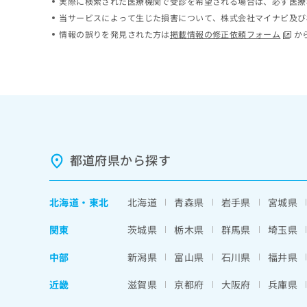
実際に検索された医療機関で受診を希望される場合は、必ず医療
ち
み
当サービスによって生じた損害について、株式会社マイナビ及び
ら
は
情報の誤りを発見された方は
掲載情報の修正依頼フォーム
か
こ
ち
そ
ら
の
他
の
お
問
い
都道府県から探す
合
わ
せ
は
北海道
・
東北
北海道
青森県
岩手県
宮城県
こ
ち
関東
茨城県
栃木県
群馬県
埼玉県
ら
中部
新潟県
富山県
石川県
福井県
近畿
滋賀県
京都府
大阪府
兵庫県