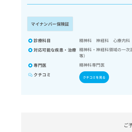
係
ク
者
リ
の
ニ
ッ
方
マイナンバー保険証
ク
は
ナ
こ
ビ
診療科目
精神科 神経科 心療内科
ち
に
精神科・神経科領域の一次
対応可能な疾患・治療
関
ら
等）
す
る
精神科専門医
専門医
お
広
広
クチコミ
問
クチコミを見る
告
告
い
出
代
合
稿
わ
理
の
せ
店
お
は
の
問
こ
い
方
ち
合
ら
は
ご
わ
こ