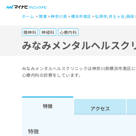
一
ホーム
関東
神奈川県
横浜市南区
弘明寺
,
井土ヶ谷
,
蒔田
般
ユ
精神科
神経科
心療内科
ー
ザ
みなみメンタルヘルスク
ー
の
方
みなみメンタルヘルスクリニックは神奈川県横浜市南区に
は
心療内科の診察をしています。
こ
ち
ら
特徴
アクセス
医
マ
療
イ
ナ
関
特徴
ビ