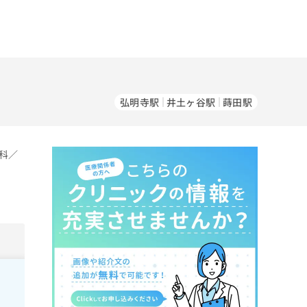
）
弘明寺駅
井土ヶ谷駅
蒔田駅
科／