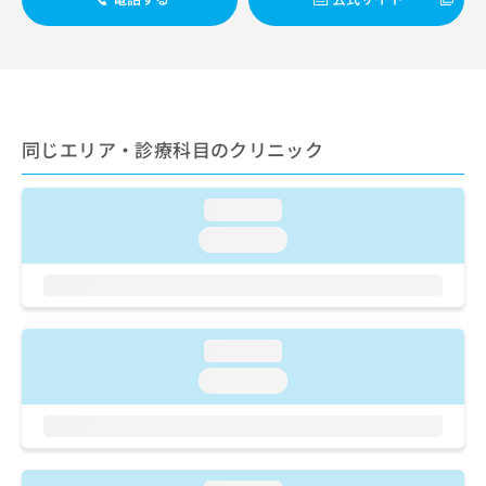
ご了
ら
み
承く
は
ださ
こ
無
い。
ち
料
ら
情
報
拡
同じエリア・診療科目のクリニック
掲
充
載
の
情
お
loading...
報
申
の
loading...
し
修
込
正
み
は
は
こ
こ
ち
loading...
ち
ら
loading...
ら
そ
の
他
の