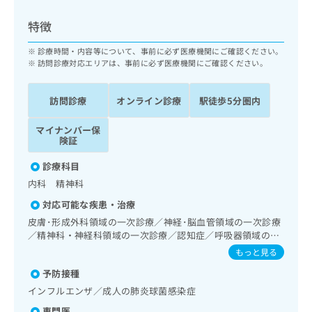
ッ
は
ク
こ
特徴
ナ
ち
ビ
診療時間・内容等について、事前に必ず医療機関にご確認ください。
ら
に
訪問診療対応エリアは、事前に必ず医療機関にご確認ください。
関
広
す
広
告
訪問診療
オンライン診療
駅徒歩5分圏内
る
告
代
お
出
マイナンバー保
理
問
稿
険証
店
い
の
合
の
お
診療科目
わ
方
問
内科 精神科
せ
い
は
は
合
対応可能な疾患・治療
こ
こ
わ
皮膚･形成外科領域の一次診療／神経･脳血管領域の一次診療
ち
ち
せ
／精神科・神経科領域の一次診療／認知症／呼吸器領域の一
ら
ら
は
次診療／在宅酸素療法／消化器系領域の一次診療／肝･胆
もっと見る
こ
道・膵臓領域の一次診療／循環器系領域の一次診療／腎･泌
こち
予防接種
ち
尿器系領域の一次診療／内分泌･代謝･栄養領域の一次診療／
広
らは
広
ら
インスリン療法／血液・免疫系領域の一次診療／筋・骨格系
告
インフルエンザ／成人の肺炎球菌感染症
マイ
及び外傷領域の一次診療／医療用麻薬によるがん疼痛治療／
告
出
ナビ
専門医