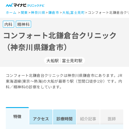
一
般
ホーム
関東
神奈川県
鎌倉市
大船
,
富士見町
コンフォート北鎌倉台ク
ユ
内科
精神科
ー
ザ
コンフォート北鎌倉台クリニック
ー
（神奈川県鎌倉市）
の
方
は
大船駅
富士見町駅
こ
ち
コンフォート北鎌倉台クリニックは神奈川県鎌倉市にあります。JR
ら
東海道線(東京～熱海)の大船が最寄り駅（笠間口徒歩1分）です。内
科／精神科の診察をしています。
医
マ
療
イ
関
ナ
係
ビ
者
ク
特徴
アクセス
診療時間
紹介記事
医師
の
リ
方
ニ