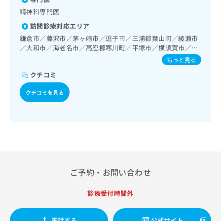
在宅における看取り
出
稿
クリ
資
精神科専門医
稿
ニッ
の
料
クナ
の
お
の
訪問診療対応エリア
ビサ
お
問
ご
イト
鎌倉市／藤沢市／茅ヶ崎市／逗子市／三浦郡葉山町／綾瀬市
問
い
請
への
／大和市／海老名市／高座郡寒川町／平塚市／横須賀市／横
い
合
お問
求
浜市栄区／横浜市金沢区／横浜市磯子区／横浜市港南区／横
もっと見る
合
合せ
わ
は
浜市戸塚区／横浜市泉区／横浜市南区／横浜市中区／横浜市
フォ
わ
せ
こ
クチコミ
西区／横浜市保土ケ谷区／横浜市旭区／横浜市瀬谷区／横浜
ーム
せ
は
ち
市神奈川区
とな
は
クチコミを見る
こ
ら
りま
こ
ち
す。
ち
ら
クリ
無
ら
ニッ
料
クの
資
情
予
料
報
約・
の
症状
拡
のご
ご
充
ご予約・お問い合わせ
相談
請
の
など
求
お
はで
診療受付時間外
は
申
きま
こ
せん
し
ので
ち
込
電話する
公式サイト