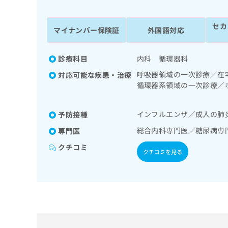
係
ク
者
リ
セカ
の
ニ
マイナンバー保険証
外国語対応
ッ
方
ク
は
ナ
診療科目
内科 循環器科
こ
ビ
呼吸器領域の一次診療／在
対応可能な疾患・治療
ち
に
循環器系領域の一次診療／
関
ら
療／内分泌･代謝･栄養領
す
療法、運動療法、自己血糖
る
インフルエンザ／成人の肺
予防接種
お
広
広
問
総合内科専門医／糖尿病専
専門医
告
告
い
クチコミ
出
代
合
クチコミを見る
稿
わ
理
の
せ
店
お
は
の
問
こ
い
方
ち
合
ら
は
わ
こ