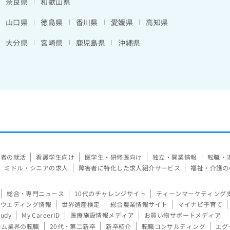
奈良県
和歌山県
山口県
徳島県
香川県
愛媛県
高知県
大分県
宮崎県
鹿児島県
沖縄県
験者の就活
看護学生向け
医学生・研修医向け
独立・開業情報
転職・
ミドル・シニアの求人
障害者に特化した求人紹介サービス
福祉・介護の
総合・専門ニュース
10代のチャレンジサイト
ティーンマーケティング
ウエディング情報
世界遺産検定
総合農業情報サイト
マイナビ子育て
tudy
My CareerID
医療施設情報メディア
お買い物サポートメディア
ーム業界の転職
20代・第二新卒
新卒紹介
転職コンサルティング
エグ