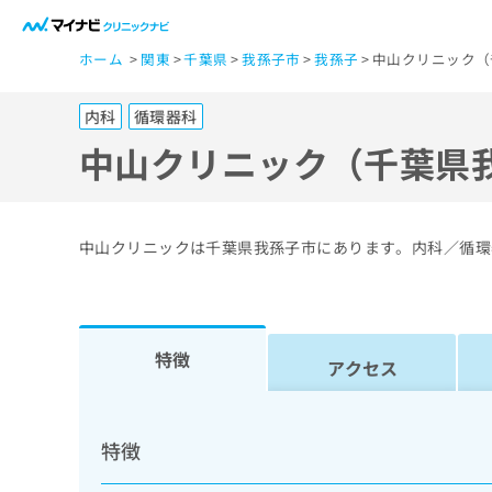
一
ホーム
関東
千葉県
我孫子市
我孫子
中山クリニック（
般
ユ
内科
循環器科
ー
ザ
中山クリニック（千葉県
ー
の
方
中山クリニックは千葉県我孫子市にあります。内科／循環
は
こ
ち
ら
特徴
アクセス
医
マ
療
イ
特徴
ナ
関
ビ