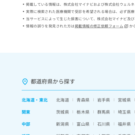
掲載している情報は、株式会社マイナビおよび株式会社ウェルネ
ち
み
ら
は
実際に検索された医療機関で受診を希望される場合は、必ず医療
こ
当サービスによって生じた損害について、株式会社マイナビ及び
ち
情報の誤りを発見された方は
掲載情報の修正依頼フォーム
か
そ
ら
の
他
の
お
問
い
合
わ
都道府県から探す
せ
は
こ
北海道
・
東北
北海道
青森県
岩手県
宮城県
ち
ら
関東
茨城県
栃木県
群馬県
埼玉県
中部
新潟県
富山県
石川県
福井県