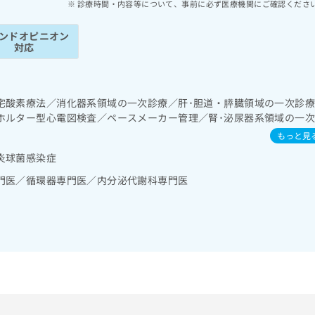
診療時間・内容等について、事前に必ず医療機関にご確認くださ
ンドオピニオン
対応
宅酸素療法／消化器系領域の一次診療／肝･胆道・膵臓領域の一次診
ホルター型心電図検査／ペースメーカー管理／腎･泌尿器系領域の一
域の一次診療／内分泌機能検査／インスリン療法／糖尿病患者教育（食
もっと見
測定）／血液・免疫系領域の一次診療
炎球菌感染症
門医／循環器専門医／内分泌代謝科専門医