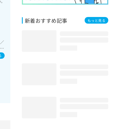
い。
新着おすすめ記事
もっと見る
療／
次診
loading...
事
る
loading...
loading...