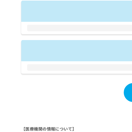
拡
資
きま
充
料
せん
の
ので
の
ご了
お
ご
承く
申
請
ださ
し
求
い。
込
は
み
こ
は
ち
こ
ら
ち
ら
無
料
掲
情
載
報
情
拡
報
充
の
の
修
お
正
申
は
し
【医療機関の情報について】
こ
込