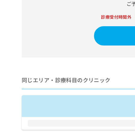
せ
こち
ご
ち
らは
は
マイ
こ
ら
ナビ
診療受付時間外
ち
クリ
ら
ニッ
クナ
広
ビサ
広
資
イト
告
告
への
料
出
出
お問
の
稿
合せ
稿
ご
の
フォ
の
請
お
ーム
お
求
問
とな
問
りま
は
同じエリア・診療科目のクリニック
い
い
す。
こ
合
合
クリ
ち
わ
ニッ
わ
ら
せ
クの
せ
は
予
は
約・
こ
こ
無
症状
ち
ち
のご
料
ら
相談
ら
情
など
報
はで