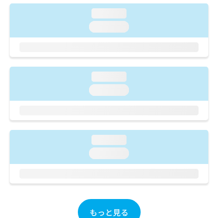
ご了
ら
み
承く
loading...
は
ださ
こ
無
い。
loading...
ち
料
ら
情
報
拡
掲
充
載
loading...
の
情
loading...
お
報
申
の
し
修
込
正
み
は
loading...
は
こ
こ
loading...
ち
ち
ら
ら
そ
の
他
もっと見る
の