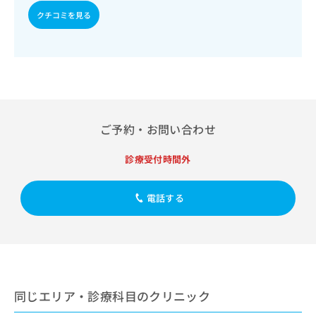
出
稿
クリ
資
クチコミを見る
稿
ニッ
の
料
クナ
の
お
の
ビサ
お
問
ご
イト
問
い
請
への
い
合
お問
求
合
合せ
わ
は
フォ
わ
せ
こ
ーム
せ
は
ち
とな
ご予約・お問い合わせ
は
こ
ら
りま
こ
ち
す。
ち
診療受付時間外
ら
クリ
無
ら
ニッ
料
クの
資
情
予
電話する
料
報
約・
の
症状
拡
のご
ご
充
相談
請
の
など
求
お
はで
は
申
きま
こ
同じエリア・診療科目のクリニック
せん
し
ので
ち
込