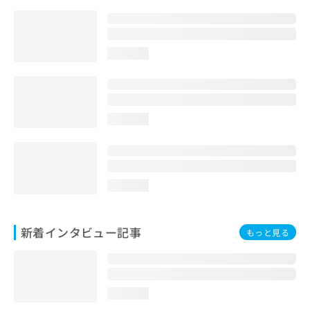
loading...
loading...
loading...
新着インタビュー記事
もっと見る
loading...