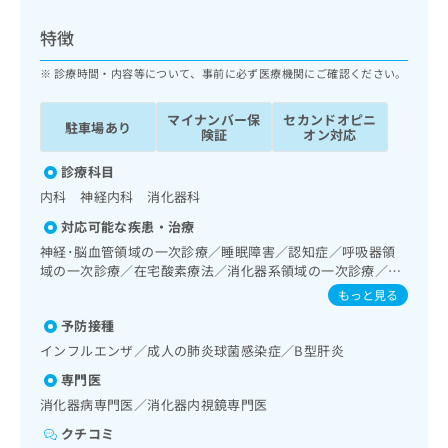
ッ
は
ク
こ
特徴
ナ
ち
ビ
診療時間・内容等について、事前に必ず医療機関にご確認ください。
ら
に
関
マイナンバー保
セカンドオピニ
広
駐車場あり
す
広
険証
オン対応
告
る
告
代
お
診療科目
出
理
問
稿
内科 神経内科 消化器科
店
い
の
対応可能な疾患・治療
合
の
お
わ
神経･脳血管領域の一次診療／睡眠障害／認知症／呼吸器領
方
問
せ
域の一次診療／在宅酸素療法／消化器系領域の一次診療／上
い
は
部消化管内視鏡検査／肝･胆道・膵臓領域の一次診療／循環
は
合
もっと見る
こ
器系領域の一次診療／ホルター型心電図検査／腎･泌尿器系
こ
わ
ち
予防接種
領域の一次診療／尿失禁の治療／内分泌･代謝･栄養領域の一
ち
せ
ら
次診療／内分泌機能検査／インスリン療法／糖尿病患者教育
ら
インフルエンザ／成人の肺炎球菌感染症／B型肝炎
は
（食事療法、運動療法、自己血糖測定）／血液・免疫系領域
こ
専門医
の一次診療／医療用麻薬によるがん疼痛治療／がんに伴う精
こち
ち
広
神症状のケア／漢方薬の処方／外来における化学療法
消化器病専門医／消化器内視鏡専門医
らは
広
ら
告
マイ
告
クチコミ
出
ナビ