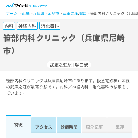
一
般
ホーム
近畿
兵庫県
尼崎市
武庫之荘
,
塚口
笹部内科クリニック（兵庫
ユ
内科
神経内科
消化器科
ー
ザ
笹部内科クリニック（兵庫県尼崎
ー
市）
の
方
は
武庫之荘駅
塚口駅
こ
ち
笹部内科クリニックは兵庫県尼崎市にあります。阪急電鉄神戸本線
ら
の武庫之荘が最寄り駅です。内科／神経内科／消化器科の診察をし
ています。
医
マ
療
イ
関
ナ
係
ビ
者
ク
特徴
アクセス
診療時間
紹介記事
医師
の
リ
方
ニ