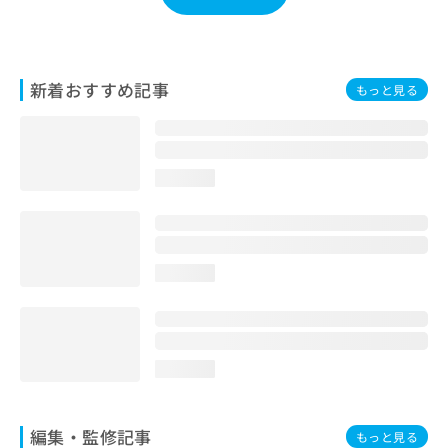
お
問
い
合
新着おすすめ記事
もっと見る
わ
せ
は
こ
ち
loading...
ら
loading...
loading...
編集・監修記事
もっと見る