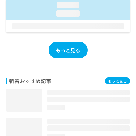
ご了
ら
み
loading...
承く
は
ださ
loading...
こ
無
い。
ち
料
ら
情
報
拡
掲
充
載
もっと見る
の
情
お
報
申
の
し
修
込
正
新着おすすめ記事
もっと見る
み
は
は
こ
こ
ち
ち
ら
ら
loading...
そ
の
他
の