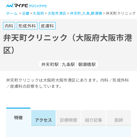
一
般
ホーム
近畿
大阪府
大阪市港区
弁天町
,
九条
,
朝潮橋
弁天町クリニック
ユ
内科
形成外科
皮膚科
ー
ザ
弁天町クリニック（大阪府大阪市港
ー
区）
の
方
は
弁天町駅
九条駅
朝潮橋駅
こ
ち
弁天町クリニックは大阪府大阪市港区にあります。内科／形成外科
ら
／皮膚科の診察をしています。
医
マ
療
イ
関
ナ
係
ビ
特徴
アクセス
診療時間
紹介記事
医師
者
ク
の
リ
方
ニ