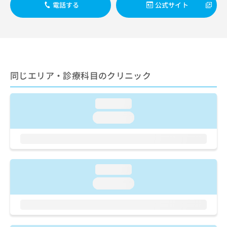
出
稿
クリ
電話する
公式サイト
資
稿
ニッ
の
料
クナ
の
お
の
ビサ
お
問
ご
イト
問
い
請
への
い
合
お問
求
合
合せ
わ
は
フォ
わ
同じエリア・診療科目のクリニック
せ
こ
ーム
せ
は
ち
とな
は
こ
ら
りま
loading...
こ
ち
す。
ち
ら
クリ
loading...
無
ら
ニッ
料
クの
資
情
予
料
報
約・
の
症状
拡
のご
loading...
ご
充
相談
請
の
loading...
など
求
お
はで
は
申
きま
こ
せん
し
ので
ち
込