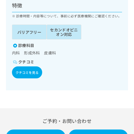
ッ
は
特徴
ク
こ
ナ
診療時間・内容等について、事前に必ず医療機関にご確認ください。
ち
ビ
ら
に
セカンドオピニ
バリアフリー
関
オン対応
広
す
広
告
る
診療科目
告
代
お
出
内科 形成外科 皮膚科
理
問
稿
クチコミ
店
い
の
合
の
お
クチコミを見る
わ
方
問
せ
い
は
は
合
こ
こ
わ
ち
ち
せ
ら
ら
は
こ
こち
ち
広
ご予約・お問い合わせ
らは
広
ら
告
マイ
告
出
ナビ