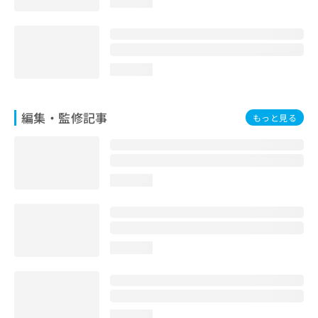
loading...
お
問
い
合
わ
loading...
せ
は
こ
編集・監修記事
もっと見る
ち
ら
loading...
loading...
loading...