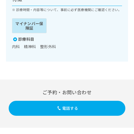
ッ
は
ク
診療時間・内容等について、事前に必ず医療機関にご確認ください。
こ
ナ
ち
ビ
ら
マイナンバー保
に
険証
関
広
す
診療科目
広
告
る
告
内科 精神科 整形外科
代
お
出
理
問
稿
店
い
の
合
の
お
わ
方
問
せ
い
は
は
合
こ
ご予約・お問い合わせ
こ
わ
ち
ち
せ
ら
ら
は
電話する
こ
こち
ち
広
らは
広
ら
告
マイ
告
出
ナビ