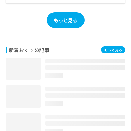
ご了
ら
み
承く
は
ださ
こ
無
い。
もっと見る
ち
料
ら
情
報
拡
掲
充
載
新着おすすめ記事
もっと見る
の
情
お
報
申
の
し
修
込
正
loading...
み
は
は
こ
こ
ち
ち
ら
ら
loading...
そ
の
他
の