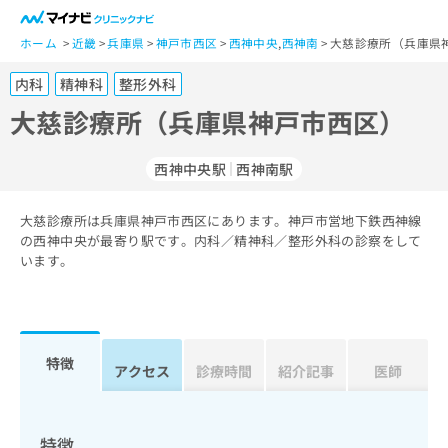
一
般
ホーム
近畿
兵庫県
神戸市西区
西神中央
,
西神南
大慈診療所（兵庫県
ユ
内科
精神科
整形外科
ー
ザ
大慈診療所（兵庫県神戸市西区）
ー
の
西神中央駅
西神南駅
方
は
こ
大慈診療所は兵庫県神戸市西区にあります。神戸市営地下鉄西神線
の西神中央が最寄り駅です。内科／精神科／整形外科の診察をして
ち
います。
ら
医
マ
療
イ
関
ナ
特徴
アクセス
診療時間
紹介記事
医師
係
ビ
者
ク
の
リ
方
ニ
特徴