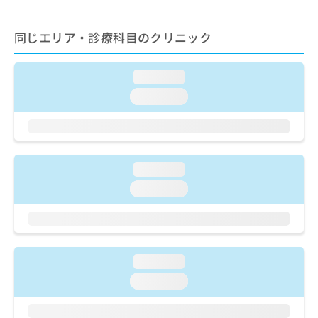
出
稿
クリ
資
稿
ニッ
の
料
クナ
の
お
同じエリア・診療科目のクリニック
の
ビサ
お
問
ご
イト
問
い
請
への
い
loading...
合
お問
求
合
合せ
わ
は
loading...
フォ
わ
せ
こ
ーム
せ
は
ち
とな
は
こ
ら
りま
こ
ち
す。
ち
ら
クリ
無
loading...
ら
ニッ
料
クの
loading...
資
情
予
料
報
約・
の
症状
拡
のご
ご
充
相談
請
の
など
loading...
求
お
はで
は
loading...
申
きま
こ
せん
し
ので
ち
込