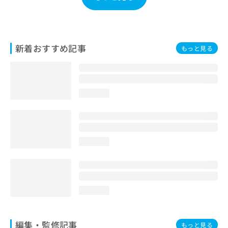
お
問
い
合
新着おすすめ記事
わ
もっと見る
せ
は
こ
ち
loading...
ら
loading...
loading...
編集・監修記事
もっと見る