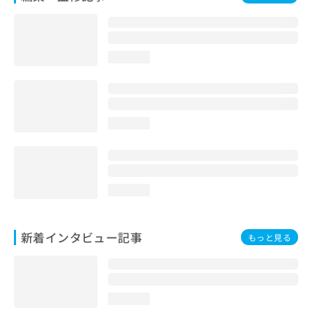
loading...
loading...
loading...
新着インタビュー記事
もっと見る
loading...