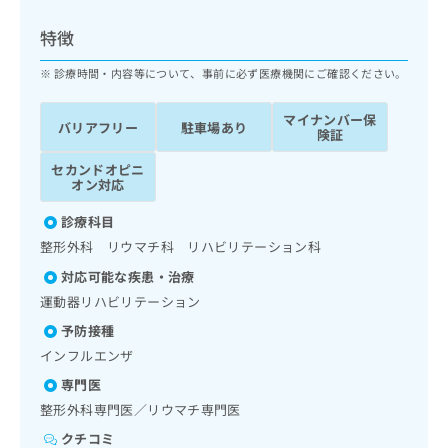
ッ
は
ク
こ
特徴
ナ
ち
ビ
診療時間・内容等について、事前に必ず医療機関にご確認ください。
ら
に
関
マイナンバー保
広
バリアフリー
駐車場あり
す
広
険証
告
る
告
代
セカンドオピニ
お
出
オン対応
理
問
稿
店
い
の
診療科目
合
の
お
整形外科 リウマチ科 リハビリテーション科
わ
方
問
せ
い
は
対応可能な疾患・治療
は
合
こ
運動器リハビリテーション
こ
わ
ち
ち
予防接種
せ
ら
ら
は
インフルエンザ
こ
専門医
こち
ち
広
らは
整形外科専門医／リウマチ専門医
広
ら
告
マイ
告
出
クチコミ
ナビ