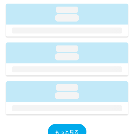
ご了
ら
み
承く
は
loading...
ださ
こ
無
い。
loading...
ち
料
ら
情
報
拡
掲
充
載
loading...
の
情
loading...
お
報
申
の
し
修
込
正
み
は
loading...
は
こ
こ
ち
loading...
ち
ら
ら
そ
の
他
もっと見る
の