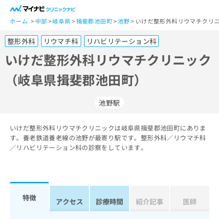
一
般
ホーム
中部
岐阜県
揖斐郡池田町
池野
いけだ整形外科リウマチクリニ
ユ
整形外科
リウマチ科
リハビリテーション科
ー
ザ
いけだ整形外科リウマチクリニック
ー
（岐阜県揖斐郡池田町）
の
方
は
池野駅
こ
ち
いけだ整形外科リウマチクリニックは岐阜県揖斐郡池田町にありま
ら
す。養老鉄道養老線の池野が最寄り駅です。整形外科／リウマチ科
／リハビリテーション科の診察をしています。
医
マ
療
イ
関
ナ
係
ビ
者
ク
特徴
アクセス
診療時間
紹介記事
医師
の
リ
方
ニ