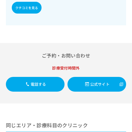
出
稿
クリ
資
稿
ニッ
クチコミを見る
の
料
クナ
の
お
の
ビサ
お
問
ご
イト
問
い
請
への
い
合
お問
求
合
合せ
わ
は
フォ
わ
せ
こ
ーム
せ
は
ち
とな
は
ご予約・お問い合わせ
こ
ら
りま
こ
ち
す。
ち
ら
クリ
診療受付時間外
無
ら
ニッ
料
クの
資
情
予
電話する
公式サイト
料
報
約・
の
症状
拡
のご
ご
充
相談
請
の
など
求
お
はで
は
申
きま
こ
せん
し
同じエリア・診療科目のクリニック
ので
ち
込