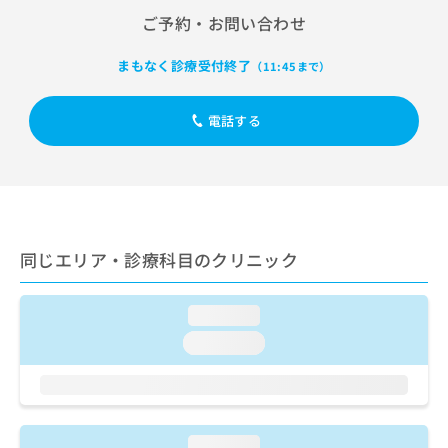
出
稿
クリ
資
ご予約・お問い合わせ
稿
ニッ
の
料
クナ
の
お
の
ビサ
お
まもなく診療受付終了
（11:45まで）
問
ご
イト
問
い
請
への
い
合
お問
求
電話する
合
合せ
わ
は
フォ
わ
せ
こ
ーム
せ
は
ち
とな
は
こ
ら
りま
こ
ち
す。
ち
ら
クリ
無
ら
ニッ
同じエリア・診療科目のクリニック
料
クの
資
情
予
料
報
約・
の
症状
loading...
拡
のご
ご
充
loading...
相談
請
の
など
求
お
はで
は
申
きま
こ
せん
し
ので
ち
込
loading...