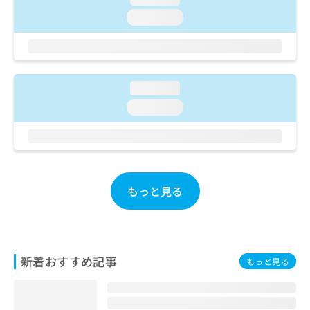
ご了
ら
み
承く
loading...
は
ださ
こ
無
い。
ち
料
ら
情
報
loading...
拡
掲
充
loading...
載
の
情
お
報
申
の
し
修
込
正
み
もっと見る
は
は
こ
こ
ち
ち
ら
ら
新着おすすめ記事
もっと見る
そ
の
他
の