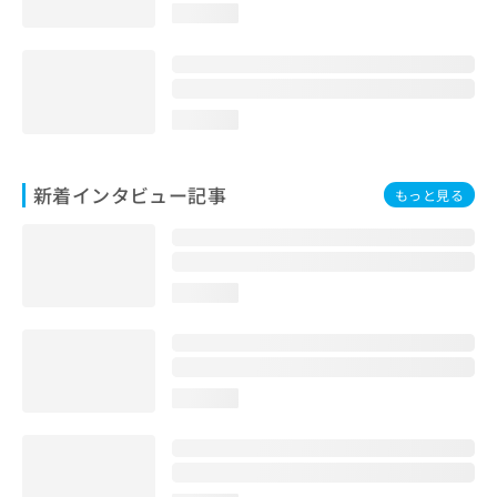
loading...
loading...
新着インタビュー記事
もっと見る
loading...
loading...