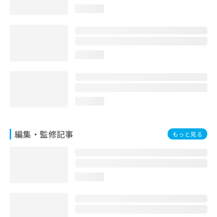
お
loading...
問
い
合
わ
せ
loading...
は
こ
ち
ら
loading...
編集・監修記事
もっと見る
loading...