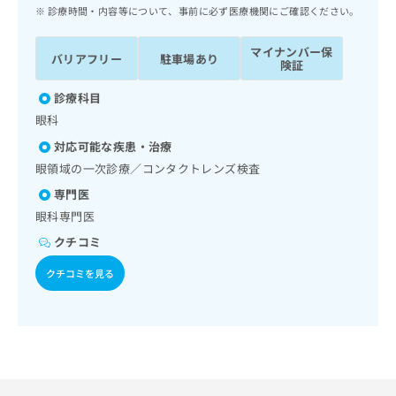
ッ
は
診療時間・内容等について、事前に必ず医療機関にご確認ください。
ク
こ
ナ
ち
マイナンバー保
バリアフリー
駐車場あり
ビ
険証
ら
に
関
診療科目
広
す
広
眼科
告
る
告
代
対応可能な疾患・治療
お
出
理
問
眼領域の一次診療／コンタクトレンズ検査
稿
店
い
の
専門医
合
の
お
眼科専門医
わ
方
問
せ
い
クチコミ
は
は
合
こ
クチコミを見る
こ
わ
ち
ち
せ
ら
ら
は
こ
こち
ち
広
らは
広
ら
告
マイ
告
出
ナビ