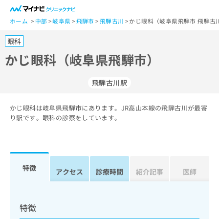
一
般
ホーム
中部
岐阜県
飛騨市
飛騨古川
かじ眼科（岐阜県飛騨市 飛騨古
ユ
眼科
ー
ザ
かじ眼科（岐阜県飛騨市）
ー
の
飛騨古川駅
方
は
こ
かじ眼科は岐阜県飛騨市にあります。JR高山本線の飛騨古川が最寄
り駅です。眼科の診察をしています。
ち
ら
医
マ
療
イ
特徴
アクセス
診療時間
紹介記事
医師
関
ナ
係
ビ
者
ク
の
リ
特徴
方
ニ