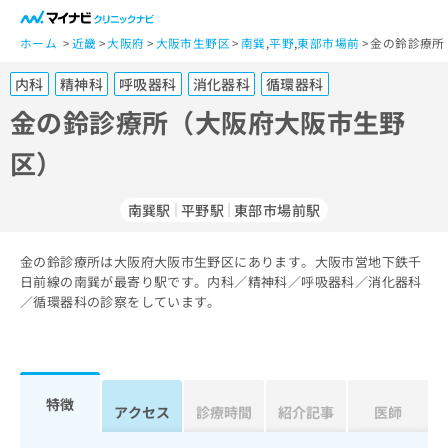
一
般
ホーム
近畿
大阪府
大阪市生野区
南巽
,
平野
,
東部市場前
金の鈴診療所
ユ
内科
精神科
呼吸器科
消化器科
循環器科
ー
ザ
金の鈴診療所（大阪府大阪市生野
ー
区）
の
方
は
南巽駅
平野駅
東部市場前駅
こ
ち
金の鈴診療所は大阪府大阪市生野区にあります。大阪市営地下鉄千
ら
日前線の南巽が最寄り駅です。内科／精神科／呼吸器科／消化器科
／循環器科の診察をしています。
医
マ
療
イ
関
ナ
係
ビ
者
ク
特徴
アクセス
診療時間
紹介記事
医師
の
リ
方
ニ