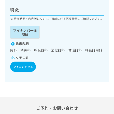
ッ
は
ク
こ
特徴
ナ
ち
ビ
診療時間・内容等について、事前に必ず医療機関にご確認ください。
ら
に
関
マイナンバー保
広
す
広
険証
告
る
告
代
お
診療科目
出
理
問
稿
内科 精神科 呼吸器科 消化器科 循環器科 呼吸器内科
店
い
の
クチコミ
合
の
お
わ
方
問
クチコミを見る
せ
い
は
は
合
こ
こ
わ
ち
ち
せ
ら
ら
は
こ
こち
ち
広
らは
広
ら
告
ご予約・お問い合わせ
マイ
告
出
ナビ