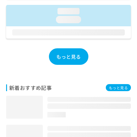
ご了
ら
み
承く
は
loading...
ださ
こ
無
い。
loading...
ち
料
ら
情
報
拡
掲
充
載
の
情
もっと見る
お
報
申
の
し
修
込
正
み
は
新着おすすめ記事
もっと見る
は
こ
こ
ち
ち
ら
ら
loading...
そ
の
他
の