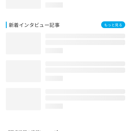
loading...
新着インタビュー記事
もっと見る
loading...
loading...
loading...