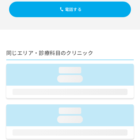
出
稿
クリ
資
稿
ニッ
の
電話する
料
クナ
の
お
の
ビサ
お
問
ご
イト
問
い
請
への
い
合
お問
求
合
合せ
わ
は
フォ
わ
せ
こ
ーム
せ
同じエリア・診療科目のクリニック
は
ち
とな
は
こ
ら
りま
こ
ち
す。
loading...
ち
ら
クリ
無
ら
ニッ
loading...
料
クの
資
情
予
料
報
約・
の
症状
拡
のご
ご
充
相談
loading...
請
の
など
求
お
loading...
はで
は
申
きま
こ
せん
し
ので
ち
込