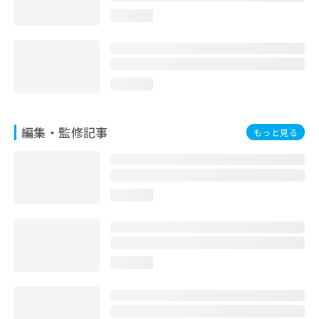
お
loading...
問
い
合
わ
せ
loading...
は
こ
ち
編集・監修記事
もっと見る
ら
loading...
loading...