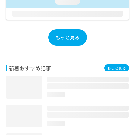
ご了
loading...
ら
み
承く
は
ださ
こ
無
い。
ち
料
ら
情
報
もっと見る
拡
掲
充
載
の
情
お
報
申
の
新着おすすめ記事
もっと見る
し
修
込
正
み
は
は
こ
こ
ち
loading...
ち
ら
ら
そ
の
loading...
他
の