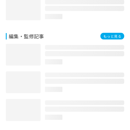
お
問
い
loading...
合
わ
せ
編集・監修記事
もっと見る
は
こ
ち
ら
loading...
loading...
loading...