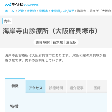
一
般
ホーム
近畿
大阪府
貝塚市
東貝塚
,
石才
,
清児
海岸寺山診療所（大阪府
ユ
内科
ー
ザ
海岸寺山診療所（大阪府貝塚市）
ー
の
東貝塚駅
石才駅
清児駅
方
は
こ
海岸寺山診療所は大阪府貝塚市にあります。JR阪和線の東貝塚が最
寄り駅です。内科の診察をしています。
ち
ら
医
マ
療
イ
特徴
アクセス
診療時間
紹介記事
医師
関
ナ
係
ビ
者
ク
の
リ
特徴
方
ニ