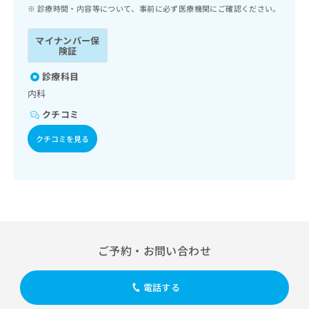
ッ
は
診療時間・内容等について、事前に必ず医療機関にご確認ください。
ク
こ
ナ
ち
マイナンバー保
ビ
険証
ら
に
関
診療科目
広
す
広
内科
告
る
告
代
クチコミ
お
出
理
問
稿
クチコミを見る
店
い
の
合
の
お
わ
方
問
せ
い
は
は
合
こ
こ
わ
ち
ち
せ
ら
ら
は
ご予約・お問い合わせ
こ
こち
ち
広
らは
広
ら
告
電話する
マイ
告
出
ナビ