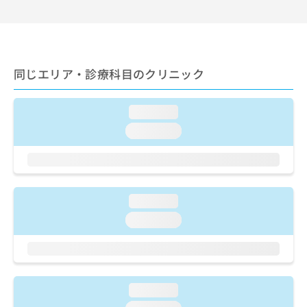
出
稿
クリ
資
稿
ニッ
の
料
クナ
の
お
の
ビサ
お
問
ご
イト
問
い
請
への
同じエリア・診療科目のクリニック
い
合
お問
求
合
合せ
わ
は
フォ
わ
せ
こ
ーム
loading...
せ
は
ち
とな
は
こ
loading...
ら
りま
こ
ち
す。
ち
ら
クリ
無
ら
ニッ
料
クの
資
情
予
loading...
料
報
約・
の
症状
拡
loading...
のご
ご
充
相談
請
の
など
求
お
はで
は
申
きま
こ
せん
し
loading...
ので
ち
込