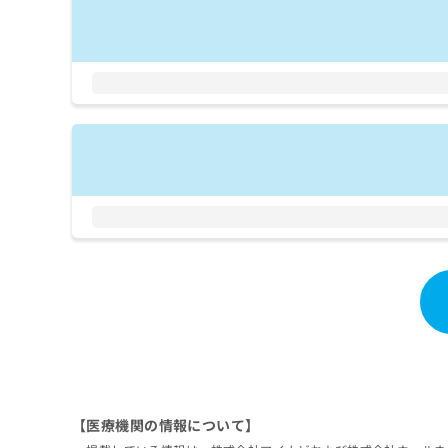
拡
資
きま
充
料
せん
の
ので
の
ご了
お
ご
承く
申
請
ださ
し
求
い。
込
は
み
こ
は
ち
こ
ら
ち
ら
無
料
掲
情
載
報
情
拡
報
充
の
の
修
お
正
申
は
【医療機関の情報について】
し
こ
込