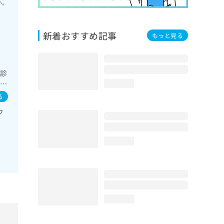
い。
新着おすすめ記事
もっと見る
次診
／血
loading...
お
る
フ
loading...
loading...