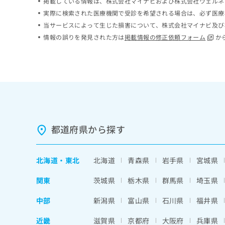
掲載している情報は、株式会社マイナビおよび株式会社ウェルネ
ち
み
実際に検索された医療機関で受診を希望される場合は、必ず医療
ら
は
当サービスによって生じた損害について、株式会社マイナビ及び
こ
情報の誤りを発見された方は
掲載情報の修正依頼フォーム
か
ち
そ
ら
の
他
の
お
問
い
合
わ
都道府県から探す
せ
は
こ
北海道
・
東北
北海道
青森県
岩手県
宮城県
ち
ら
関東
茨城県
栃木県
群馬県
埼玉県
中部
新潟県
富山県
石川県
福井県
近畿
滋賀県
京都府
大阪府
兵庫県