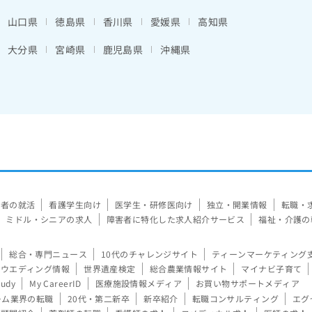
山口県
徳島県
香川県
愛媛県
高知県
大分県
宮崎県
鹿児島県
沖縄県
験者の就活
看護学生向け
医学生・研修医向け
独立・開業情報
転職・
ミドル・シニアの求人
障害者に特化した求人紹介サービス
福祉・介護の
総合・専門ニュース
10代のチャレンジサイト
ティーンマーケティング
ウエディング情報
世界遺産検定
総合農業情報サイト
マイナビ子育て
tudy
My CareerID
医療施設情報メディア
お買い物サポートメディア
ーム業界の転職
20代・第二新卒
新卒紹介
転職コンサルティング
エグ