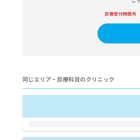
ご
せ
こち
ち
らは
は
マイ
診療受付時間外
こ
ら
ナビ
ち
クリ
ら
ニッ
クナ
広
ビサ
広
資
イト
告
告
への
料
出
出
お問
の
稿
合せ
稿
ご
の
フォ
の
請
お
ーム
お
求
問
とな
同じエリア・診療科目のクリニック
問
りま
は
い
い
す。
こ
合
合
クリ
ち
わ
ニッ
わ
ら
せ
クの
せ
は
予
は
約・
こ
こ
無
症状
ち
ち
のご
料
ら
相談
ら
情
など
報
はで