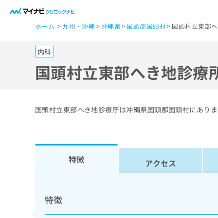
一
ホーム
九州・沖縄
沖縄県
国頭郡国頭村
国頭村立東部へ
般
ユ
内科
ー
ザ
国頭村立東部へき地診療
ー
の
方
国頭村立東部へき地診療所は沖縄県国頭郡国頭村にありま
は
こ
ち
ら
特徴
アクセス
医
マ
療
イ
特徴
ナ
関
ビ