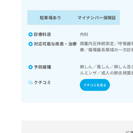
係
ク
者
リ
の
ニ
駐車場あり
マイナンバー保険証
ッ
方
ク
は
ナ
診療科目
内科
こ
ビ
頭蓋内圧持続測定／呼吸器
対応可能な疾患・治療
ち
に
療／循環器系領域の一次診
関
ら
液・免疫系領域の一次診療
す
ける看取り
る
麻しん／風しん／麻しん及
予防接種
お
広
ルエンザ／成人の肺炎球菌
広
問
告
告
い
クチコミ
クチコミを見る
出
代
合
稿
わ
理
の
せ
店
お
は
の
問
こ
い
方
ち
合
ら
は
わ
こ