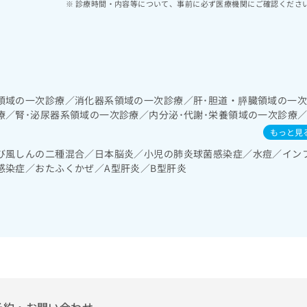
診療時間・内容等について、事前に必ず医療機関にご確認くださ
領域の一次診療／消化器系領域の一次診療／肝･胆道・膵臓領域の一
療／腎･泌尿器系領域の一次診療／内分泌･代謝･栄養領域の一次診療
／筋・骨格系及び外傷領域の一次診療／小児領域の一次診療／在宅に
もっと見
び風しんの二種混合／日本脳炎／小児の肺炎球菌感染症／水痘／イン
感染症／おたふくかぜ／A型肝炎／B型肝炎