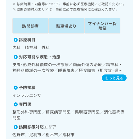
ッ
は
診療時間・内容等について、事前に必ず医療機関にご確認ください。
ク
訪問診療対応エリアは、事前に必ず医療機関にご確認ください。
こ
ナ
ち
ビ
マイナンバー保
ら
訪問診療
駐車場あり
に
険証
関
広
診療科目
す
広
告
る
内科 精神科 外科
告
代
お
出
対応可能な疾患・治療
理
問
稿
皮膚･形成外科領域の一次診療／顔面外傷の治療／精神科・
店
い
の
神経科領域の一次診療／睡眠障害／摂食障害（拒食症･過食
合
の
お
症）／神経症性障害（強迫性障害、不安障害、パニック障害
わ
もっと見る
方
問
等）／認知症／呼吸器領域の一次診療／在宅持続陽圧呼吸療
せ
い
は
予防接種
法（睡眠時無呼吸症候群治療）／在宅酸素療法／消化器系領
は
合
こ
域の一次診療／人工肛門の管理／肝･胆道・膵臓領域の一次
インフルエンザ
こ
わ
ち
診療／循環器系領域の一次診療／ホルター型心電図検査／
ち
せ
専門医
腎･泌尿器系領域の一次診療／尿失禁の治療／内分泌･代謝･
ら
ら
は
栄養領域の一次診療／内分泌機能検査／インスリン療法／糖
整形外科専門医／糖尿病専門医／循環器専門医／消化器病専
こ
尿病患者教育（食事療法、運動療法、自己血糖測定）／糖尿
門医
こち
ち
広
病による合併症に対する継続的な管理及び指導／血液・免疫
らは
訪問診療対応エリア
広
ら
告
系領域の一次診療／アレルギーの減感作療法／筋・骨格系及
マイ
告
佐野市／足利市／栃木市／館林市
び外傷領域の一次診療／神経ブロック／医療用麻薬によるが
出
ナビ