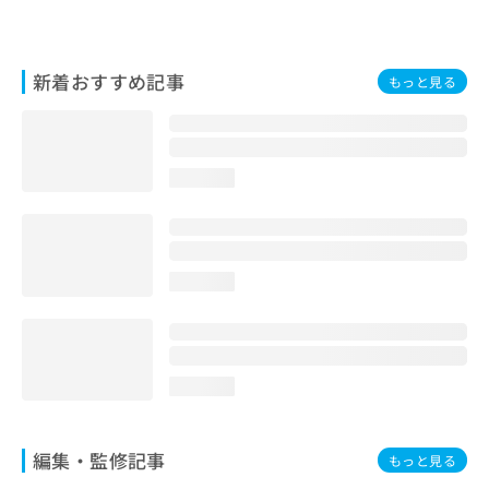
お
問
い
新着おすすめ記事
合
もっと見る
わ
せ
は
こ
loading...
ち
ら
loading...
loading...
編集・監修記事
もっと見る