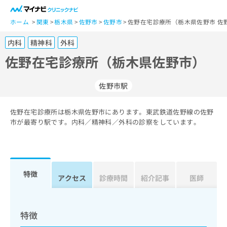
一
般
ホーム
関東
栃木県
佐野市
佐野市
佐野在宅診療所（栃木県佐野市 佐
ユ
内科
精神科
外科
ー
ザ
佐野在宅診療所（栃木県佐野市）
ー
の
佐野市駅
方
は
こ
佐野在宅診療所は栃木県佐野市にあります。東武鉄道佐野線の佐野
市が最寄り駅です。内科／精神科／外科の診察をしています。
ち
ら
医
マ
療
イ
特徴
アクセス
診療時間
紹介記事
医師
関
ナ
係
ビ
者
ク
の
リ
特徴
方
ニ