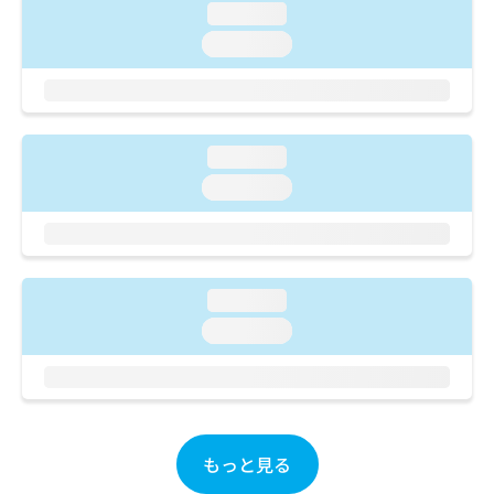
ご了
ら
み
loading...
承く
は
ださ
loading...
こ
無
い。
ち
料
ら
情
報
拡
掲
loading...
充
載
loading...
の
情
お
報
申
の
し
修
込
正
loading...
み
は
は
こ
loading...
こ
ち
ち
ら
ら
そ
の
もっと見る
他
の