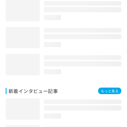
loading...
loading...
loading...
新着インタビュー記事
もっと見る
loading...