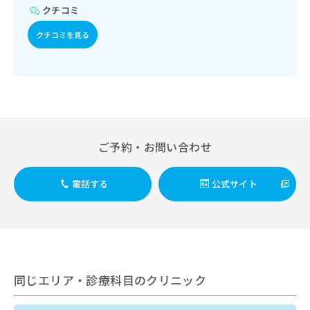
出
ん疼痛治療／がんに伴う精神症状のケア／漢方薬の処方／在
稿
クリ
資
クチコミ
稿
ニッ
宅における看取り
の
料
クナ
の
お
クチコミを見る
の
ビサ
お
問
ご
イト
問
い
請
への
い
合
お問
求
合
合せ
わ
は
フォ
わ
せ
こ
ーム
せ
は
ち
とな
は
こ
ら
りま
こ
ち
ご予約・お問い合わせ
す。
ち
ら
クリ
無
ら
ニッ
料
クの
電話する
公式サイト
資
情
予
料
報
約・
の
症状
拡
のご
ご
充
相談
請
の
など
求
お
はで
は
申
きま
同じエリア・診療科目のクリニック
こ
せん
し
ので
ち
込