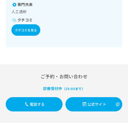
出
稿
クリ
資
専門外来
稿
ニッ
の
料
人工透析
クナ
の
お
の
ビサ
お
問
クチコミ
ご
イト
問
い
請
への
い
クチコミを見る
合
お問
求
合
合せ
わ
は
フォ
わ
せ
こ
ーム
せ
は
ち
とな
は
こ
ら
りま
こ
ち
す。
ち
ら
クリ
無
ら
ニッ
料
クの
ご予約・お問い合わせ
資
情
予
料
報
約・
診療受付中
（19:00まで）
の
症状
拡
のご
ご
充
相談
請
の
電話する
公式サイト
など
求
お
はで
は
申
きま
こ
せん
し
ので
ち
込