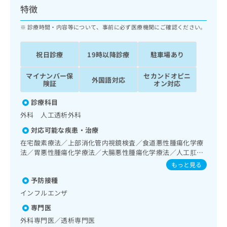
ッ
は
特徴
ク
こ
ナ
診療時間・内容等について、事前に必ず医療機関にご確認ください。
ち
ビ
ら
に
祝日診療
19時以降診療
駐車場あり
関
広
す
広
告
マイナンバー保
セカンドオピニ
る
告
外国語対応
険証
オン対応
代
お
出
理
問
稿
診療科目
店
い
の
外科 人工透析外科
合
の
お
わ
方
問
対応可能な疾患・治療
せ
い
は
在宅酸素療法／上部消化管内視鏡検査／食道悪性腫瘍化学療
は
合
こ
法／胃悪性腫瘍化学療法／大腸悪性腫瘍化学療法／人工肛門
こ
わ
ち
の管理／ホルター型心電図検査／腎･泌尿器系領域の一次診
もっと見る
ち
せ
療／血液透析／夜間透析
ら
ら
は
予防接種
こ
インフルエンザ
こち
ち
広
らは
専門医
広
ら
告
マイ
告
外科専門医／透析専門医
出
ナビ