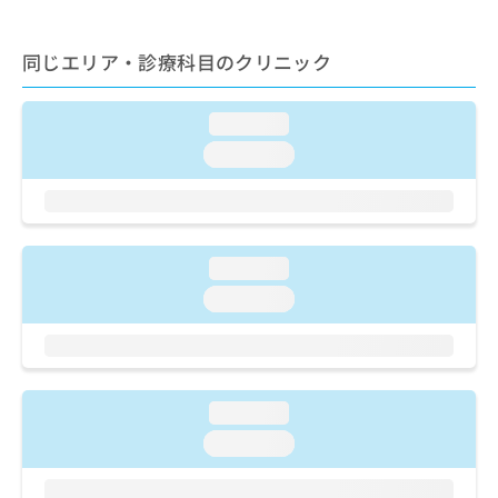
ご了
ら
み
承く
は
ださ
こ
同じエリア・診療科目のクリニック
無
い。
ち
料
ら
情
loading...
報
拡
掲
loading...
充
載
の
情
お
報
申
の
し
修
loading...
込
正
loading...
み
は
は
こ
こ
ち
ち
ら
ら
loading...
そ
loading...
の
他
の