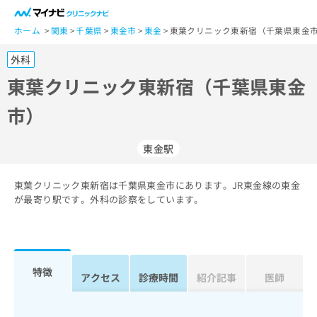
一
般
ホーム
関東
千葉県
東金市
東金
東葉クリニック東新宿（千葉県東金市
ユ
外科
ー
ザ
東葉クリニック東新宿（千葉県東金
ー
市）
の
方
は
東金駅
こ
ち
東葉クリニック東新宿は千葉県東金市にあります。JR東金線の東金
ら
が最寄り駅です。外科の診察をしています。
医
マ
療
イ
関
ナ
係
ビ
特徴
アクセス
診療時間
紹介記事
医師
者
ク
の
リ
方
ニ