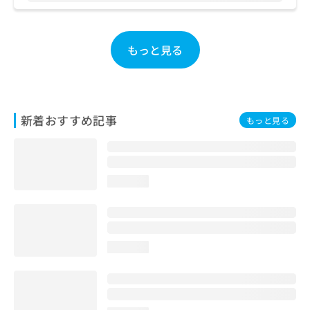
お
問
い
もっと見る
合
わ
せ
は
こ
新着おすすめ記事
ち
もっと見る
ら
loading...
loading...