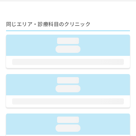
ご了
ら
み
承く
は
ださ
こ
無
い。
ち
料
同じエリア・診療科目のクリニック
ら
情
報
拡
loading...
掲
充
載
loading...
の
情
お
報
申
の
し
修
込
正
loading...
み
は
loading...
は
こ
こ
ち
ち
ら
ら
そ
loading...
の
他
loading...
の