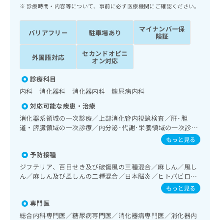
ッ
は
診療時間・内容等について、事前に必ず医療機関にご確認ください。
ク
こ
ナ
ち
マイナンバー保
バリアフリー
駐車場あり
ビ
険証
ら
に
セカンドオピニ
関
外国語対応
広
オン対応
す
広
告
る
告
診療科目
代
お
出
内科 消化器科 消化器内科 糖尿病内科
理
問
稿
店
い
の
対応可能な疾患・治療
合
の
お
消化器系領域の一次診療／上部消化管内視鏡検査／肝･胆
わ
方
問
道・膵臓領域の一次診療／内分泌･代謝･栄養領域の一次診療
せ
い
は
／内分泌機能検査／インスリン療法／糖尿病患者教育（食事
もっと見る
は
合
こ
療法、運動療法、自己血糖測定）／糖尿病による合併症に対
こ
わ
予防接種
する継続的な管理及び指導／アレルギーの減感作療法／漢方
ち
ち
せ
薬の処方
ジフテリア、百日せき及び破傷風の三種混合／麻しん／風し
ら
ら
は
ん／麻しん及び風しんの二種混合／日本脳炎／ヒトパピロー
こ
マウイルス感染症／水痘／インフルエンザ／成人の肺炎球菌
もっと見る
こち
ち
広
感染症／B型肝炎
らは
広
ら
専門医
告
マイ
告
出
総合内科専門医／糖尿病専門医／消化器病専門医／消化器内
ナビ