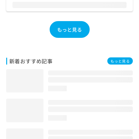
お
問
い
合
もっと見る
わ
せ
は
こ
ち
ら
新着おすすめ記事
もっと見る
loading...
loading...