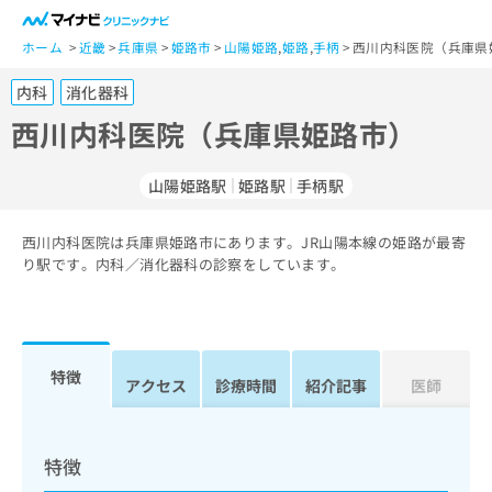
一
般
ホーム
近畿
兵庫県
姫路市
山陽姫路
,
姫路
,
手柄
西川内科医院（兵庫県
ユ
内科
消化器科
ー
ザ
西川内科医院（兵庫県姫路市）
ー
の
山陽姫路駅
姫路駅
手柄駅
方
は
こ
西川内科医院は兵庫県姫路市にあります。JR山陽本線の姫路が最寄
り駅です。内科／消化器科の診察をしています。
ち
ら
医
マ
療
イ
特徴
アクセス
診療時間
紹介記事
医師
関
ナ
係
ビ
者
ク
の
リ
特徴
方
ニ