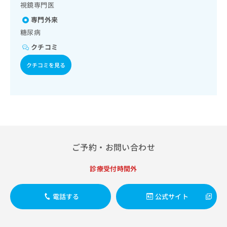
出
稿
クリ
視鏡専門医
資
稿
ニッ
の
料
専門外来
クナ
の
お
の
ビサ
糖尿病
お
問
ご
イト
問
い
請
クチコミ
への
い
合
お問
求
合
合せ
わ
クチコミを見る
は
フォ
わ
せ
こ
ーム
せ
は
ち
とな
は
こ
ら
りま
こ
ち
す。
ち
ら
クリ
無
ら
ニッ
料
クの
資
情
予
ご予約・お問い合わせ
料
報
約・
の
症状
拡
のご
診療受付時間外
ご
充
相談
請
の
など
求
お
はで
電話する
公式サイト
は
申
きま
こ
せん
し
ので
ち
込