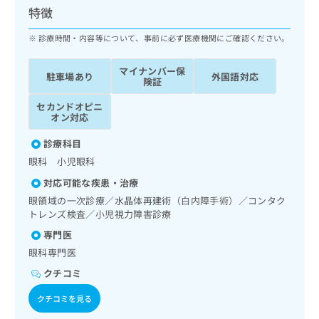
ッ
は
特徴
ク
こ
ナ
診療時間・内容等について、事前に必ず医療機関にご確認ください。
ち
ビ
ら
に
マイナンバー保
駐車場あり
外国語対応
関
険証
広
す
広
告
セカンドオピニ
る
告
オン対応
代
お
出
理
問
稿
診療科目
店
い
の
眼科 小児眼科
合
の
お
わ
方
問
対応可能な疾患・治療
せ
い
は
眼領域の一次診療／水晶体再建術（白内障手術）／コンタク
は
合
こ
トレンズ検査／小児視力障害診療
こ
わ
ち
専門医
ち
せ
ら
ら
は
眼科専門医
こ
クチコミ
こち
ち
広
らは
広
ら
告
クチコミを見る
マイ
告
出
ナビ