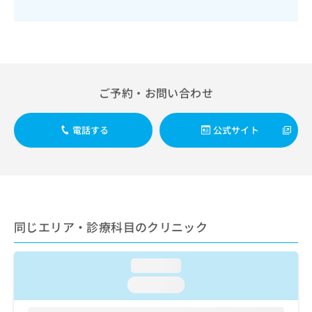
出
稿
クリ
資
稿
ニッ
の
料
クナ
の
お
の
ビサ
お
問
ご
イト
問
い
請
への
い
合
お問
求
合
合せ
わ
ご予約・お問い合わせ
は
フォ
わ
せ
こ
ーム
せ
は
ち
とな
は
電話する
公式サイト
こ
ら
りま
こ
ち
す。
ち
ら
クリ
無
ら
ニッ
料
クの
資
情
予
料
報
約・
の
症状
拡
同じエリア・診療科目のクリニック
のご
ご
充
相談
請
の
など
求
お
loading...
はで
は
申
きま
loading...
こ
せん
し
ので
ち
込