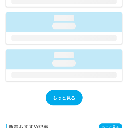
ご了
ら
み
承く
は
ださ
こ
無
い。
loading...
ち
料
ら
loading...
情
報
拡
掲
充
載
の
情
お
loading...
報
申
の
loading...
し
修
込
正
み
は
は
こ
こ
ち
ち
ら
もっと見る
ら
そ
の
他
新着おすすめ記事
の
もっと見る