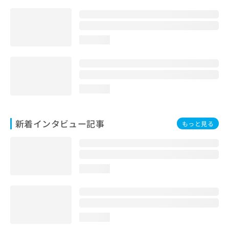
loading...
loading...
新着インタビュー記事
もっと見る
loading...
loading...