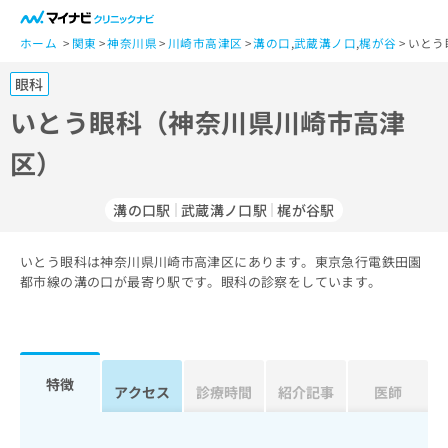
一
般
ホーム
関東
神奈川県
川崎市高津区
溝の口
,
武蔵溝ノ口
,
梶が谷
いとう
ユ
眼科
ー
ザ
いとう眼科（神奈川県川崎市高津
ー
区）
の
方
は
溝の口駅
武蔵溝ノ口駅
梶が谷駅
こ
ち
いとう眼科は神奈川県川崎市高津区にあります。東京急行電鉄田園
ら
都市線の溝の口が最寄り駅です。眼科の診察をしています。
医
マ
療
イ
関
ナ
係
ビ
特徴
アクセス
診療時間
紹介記事
医師
者
ク
の
リ
方
ニ