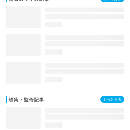
お
問
い
合
loading...
わ
せ
は
こ
ち
loading...
ら
loading...
編集・監修記事
もっと見る
loading...