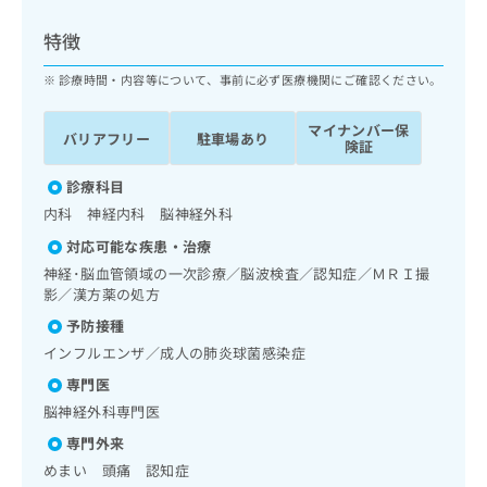
ッ
は
ク
こ
特徴
ナ
ち
ビ
診療時間・内容等について、事前に必ず医療機関にご確認ください。
ら
に
関
マイナンバー保
広
バリアフリー
駐車場あり
す
広
険証
告
る
告
代
お
診療科目
出
理
問
稿
内科 神経内科 脳神経外科
店
い
の
対応可能な疾患・治療
合
の
お
わ
神経･脳血管領域の一次診療／脳波検査／認知症／ＭＲＩ撮
方
問
せ
影／漢方薬の処方
い
は
は
合
こ
予防接種
こ
わ
ち
インフルエンザ／成人の肺炎球菌感染症
ち
せ
ら
ら
は
専門医
こ
脳神経外科専門医
こち
ち
広
らは
専門外来
広
ら
告
マイ
めまい 頭痛 認知症
告
出
ナビ