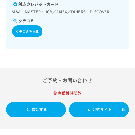
出
稿
クリ
資
対応クレジットカード
稿
ニッ
の
料
VISA／MASTER／JCB／AMEX／DINERS／DISCOVER
クナ
の
お
の
ビサ
お
問
クチコミ
ご
イト
問
い
請
への
クチコミを見る
い
合
お問
求
合
合せ
わ
は
フォ
わ
せ
こ
ーム
せ
は
ち
とな
は
こ
ら
りま
こ
ち
す。
ち
ら
クリ
無
ら
ニッ
料
クの
ご予約・お問い合わせ
資
情
予
料
報
約・
診療受付時間外
の
症状
拡
のご
ご
充
相談
請
の
電話する
公式サイト
など
求
お
はで
は
申
きま
こ
せん
し
ので
ち
込