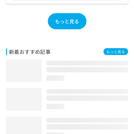
お
問
い
もっと見る
合
わ
せ
は
こ
新着おすすめ記事
ち
もっと見る
ら
loading...
loading...