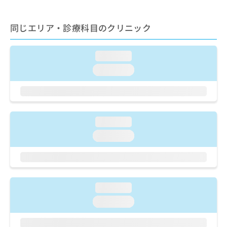
ご了
ら
み
承く
は
ださ
こ
同じエリア・診療科目のクリニック
無
い。
ち
料
ら
情
loading...
報
拡
掲
loading...
充
載
の
情
お
報
申
の
し
修
loading...
込
正
loading...
み
は
は
こ
こ
ち
ち
ら
ら
loading...
そ
loading...
の
他
の