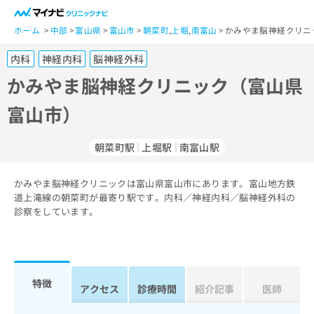
一
般
ホーム
中部
富山県
富山市
朝菜町
,
上堀
,
南富山
かみやま脳神経クリニ
ユ
内科
神経内科
脳神経外科
ー
ザ
かみやま脳神経クリニック（富山県
ー
富山市）
の
方
は
朝菜町駅
上堀駅
南富山駅
こ
ち
かみやま脳神経クリニックは富山県富山市にあります。富山地方鉄
ら
道上滝線の朝菜町が最寄り駅です。内科／神経内科／脳神経外科の
診察をしています。
医
マ
療
イ
関
ナ
係
ビ
者
ク
特徴
アクセス
診療時間
紹介記事
医師
の
リ
方
ニ