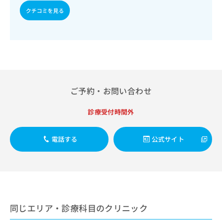
出
稿
クリ
資
クチコミを見る
稿
ニッ
の
料
クナ
の
お
の
ビサ
お
問
ご
イト
問
い
請
への
い
合
お問
求
合
合せ
わ
は
フォ
わ
せ
こ
ーム
せ
は
ち
とな
ご予約・お問い合わせ
は
こ
ら
りま
こ
ち
す。
ち
診療受付時間外
ら
クリ
無
ら
ニッ
料
クの
資
情
予
電話する
公式サイト
料
報
約・
の
症状
拡
のご
ご
充
相談
請
の
など
求
お
はで
は
申
きま
こ
同じエリア・診療科目のクリニック
せん
し
ので
ち
込