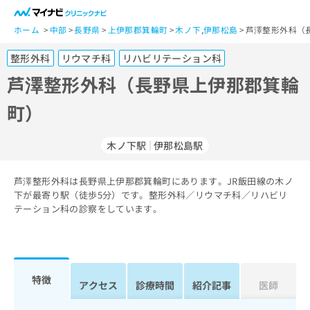
一
般
ホーム
中部
長野県
上伊那郡箕輪町
木ノ下
,
伊那松島
芦澤整形外科（
ユ
整形外科
リウマチ科
リハビリテーション科
ー
ザ
芦澤整形外科（長野県上伊那郡箕輪
ー
町）
の
方
は
木ノ下駅
伊那松島駅
こ
ち
芦澤整形外科は長野県上伊那郡箕輪町にあります。JR飯田線の木ノ
ら
下が最寄り駅（徒歩5分）です。整形外科／リウマチ科／リハビリ
テーション科の診察をしています。
医
マ
療
イ
関
ナ
係
ビ
者
ク
特徴
アクセス
診療時間
紹介記事
医師
の
リ
方
ニ