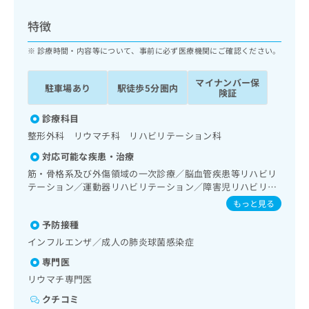
ッ
は
ク
こ
特徴
ナ
ち
ビ
診療時間・内容等について、事前に必ず医療機関にご確認ください。
ら
に
関
マイナンバー保
広
駐車場あり
駅徒歩5分圏内
す
広
険証
告
る
告
代
お
診療科目
出
理
問
稿
整形外科 リウマチ科 リハビリテーション科
店
い
の
対応可能な疾患・治療
合
の
お
わ
筋・骨格系及び外傷領域の一次診療／脳血管疾患等リハビリ
方
問
せ
テーション／運動器リハビリテーション／障害児リハビリテ
い
は
ーション又は障害者リハビリテーション／神経ブロック／Ｍ
は
合
もっと見る
こ
ＲＩ撮影
こ
わ
ち
予防接種
ち
せ
ら
ら
インフルエンザ／成人の肺炎球菌感染症
は
こ
専門医
こち
ち
広
リウマチ専門医
らは
広
ら
告
マイ
告
クチコミ
出
ナビ