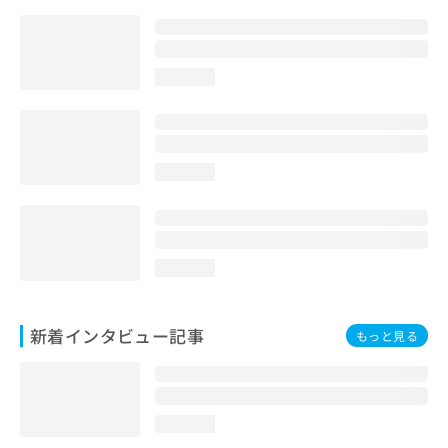
loading...
loading...
loading...
新着インタビュー記事
もっと見る
loading...