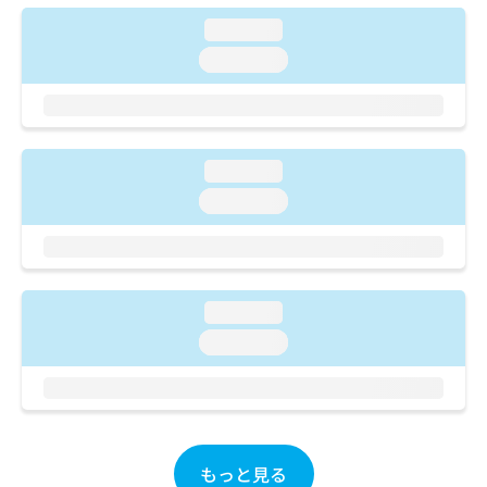
ご了
ら
み
承く
loading...
は
ださ
こ
無
い。
loading...
ち
料
ら
情
報
拡
掲
充
載
loading...
の
情
loading...
お
報
申
の
し
修
込
正
み
は
loading...
は
こ
こ
loading...
ち
ち
ら
ら
そ
の
他
もっと見る
の