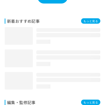
お
問
い
合
新着おすすめ記事
もっと見る
わ
せ
は
こ
ち
loading...
ら
loading...
loading...
編集・監修記事
もっと見る