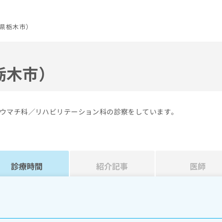
県栃木市）
栃木市）
ウマチ科／リハビリテーション科の診察をしています。
診療時間
紹介記事
医師