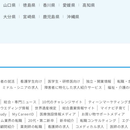
山口県
徳島県
香川県
愛媛県
高知県
大分県
宮崎県
鹿児島県
沖縄県
験者の就活
看護学生向け
医学生・研修医向け
独立・開業情報
転職・
ミドル・シニアの求人
障害者に特化した求人紹介サービス
福祉・介護の
総合・専門ニュース
10代のチャレンジサイト
ティーンマーケティング
ウエディング情報
世界遺産検定
総合農業情報サイト
マイナビ子育て
tudy
My CareerID
医療施設情報メディア
お買い物サポートメディア
ーム業界の転職
20代・第二新卒
新卒紹介
転職コンサルティング
エグ
顧問紹介
薬剤師の転職
看護師の求人
コメディカル求人
医師の求人