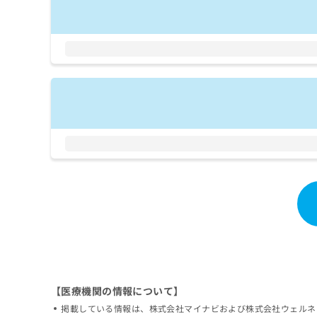
拡
資
きま
充
料
せん
の
ので
の
ご了
お
ご
承く
申
請
ださ
し
求
い。
込
は
み
こ
は
ち
こ
ら
ち
ら
無
料
掲
情
載
報
情
拡
報
充
の
の
修
お
正
申
【医療機関の情報について】
は
し
掲載している情報は、株式会社マイナビおよび株式会社ウェルネ
こ
込