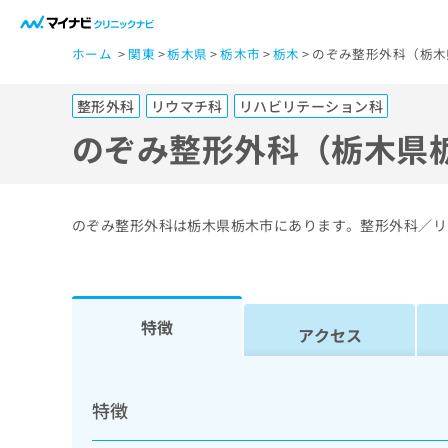
一
ホーム
関東
栃木県
栃木市
栃木
のぞみ整形外科（栃木
般
ユ
整形外科
リウマチ科
リハビリテーション科
ー
ザ
のぞみ整形外科（栃木県
ー
の
方
のぞみ整形外科は栃木県栃木市にあります。整形外科／リ
は
こ
ち
ら
特徴
アクセス
医
マ
療
イ
特徴
ナ
関
ビ