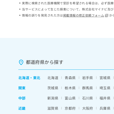
実際に検索された医療機関で受診を希望される場合は、必ず医療
ち
み
ら
当サービスによって生じた損害について、株式会社マイナビ及び
は
こ
情報の誤りを発見された方は
掲載情報の修正依頼フォーム
か
ち
そ
ら
の
他
の
お
問
い
合
都道府県から探す
わ
せ
は
北海道
・
東北
北海道
青森県
岩手県
宮城県
こ
ち
関東
茨城県
栃木県
群馬県
埼玉県
ら
中部
新潟県
富山県
石川県
福井県
近畿
滋賀県
京都府
大阪府
兵庫県