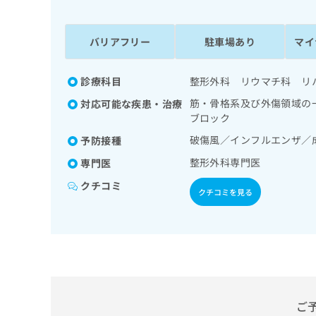
係
ク
者
リ
の
ニ
バリアフリー
駐車場あり
マイ
ッ
方
ク
は
ナ
診療科目
整形外科 リウマチ科 リ
こ
ビ
筋・骨格系及び外傷領域の
対応可能な疾患・治療
ち
に
ブロック
関
ら
す
破傷風／インフルエンザ／
予防接種
る
整形外科専門医
専門医
お
広
広
問
クチコミ
告
告
クチコミを見る
い
出
代
合
稿
わ
理
の
せ
店
お
は
の
問
こ
い
方
ち
合
ら
は
ご
わ
こ