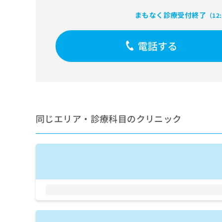
せ
こち
ち
らは
は
まもなく診療受付終了
（12
マイ
こ
ら
ナビ
ち
クリ
ら
電話する
ニッ
クナ
広
ビサ
広
資
イト
告
告
への
料
出
出
お問
の
稿
合せ
稿
ご
の
フォ
の
請
お
ーム
お
同じエリア・診療科目のクリニック
求
問
とな
問
りま
は
い
い
す。
こ
合
合
クリ
ち
わ
ニッ
わ
ら
せ
クの
せ
は
予
は
約・
こ
こ
無
症状
ち
ち
のご
料
ら
相談
ら
情
など
報
はで