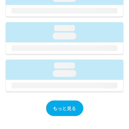
ご了
ら
み
承く
は
ださ
こ
無
い。
ち
料
ら
情
loading...
報
loading...
拡
掲
充
載
の
情
お
報
申
の
loading...
し
修
込
loading...
正
み
は
は
こ
こ
ち
ち
ら
ら
もっと見る
そ
の
他
の