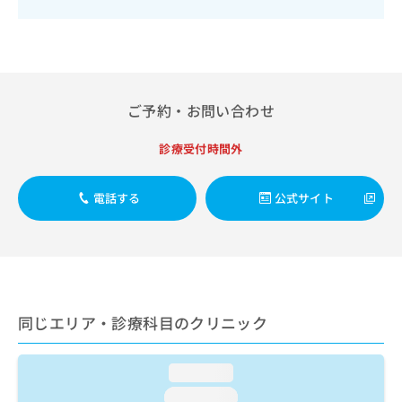
出
稿
クリ
資
稿
ニッ
の
料
クナ
の
お
の
ビサ
お
問
ご
イト
問
い
請
への
い
合
お問
求
ご予約・お問い合わせ
合
合せ
わ
は
フォ
わ
せ
こ
ーム
せ
診療受付時間外
は
ち
とな
は
こ
ら
りま
こ
ち
す。
電話する
公式サイト
ち
ら
クリ
無
ら
ニッ
料
クの
資
情
予
料
報
約・
の
症状
拡
のご
ご
充
相談
請
同じエリア・診療科目のクリニック
の
など
求
お
はで
は
申
きま
こ
loading...
せん
し
ので
ち
込
loading...