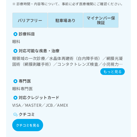
ッ
は
診療時間・内容等について、事前に必ず医療機関にご確認ください。
ク
こ
ナ
ち
マイナンバー保
バリアフリー
駐車場あり
ビ
険証
ら
に
関
診療科目
広
す
広
眼科
告
る
告
代
対応可能な疾患・治療
お
出
理
問
眼領域の一次診療／水晶体再建術（白内障手術）／網膜光凝
稿
店
固術（網膜剥離手術）／コンタクトレンズ検査／小児視力障
い
の
害診療
合
の
お
もっと見る
わ
方
問
専門医
せ
い
は
眼科専門医
は
合
こ
こ
わ
対応クレジットカード
ち
ち
せ
ら
VISA／MASTER／JCB／AMEX
ら
は
こ
クチコミ
こち
ち
広
らは
クチコミを見る
広
ら
告
マイ
告
出
ナビ