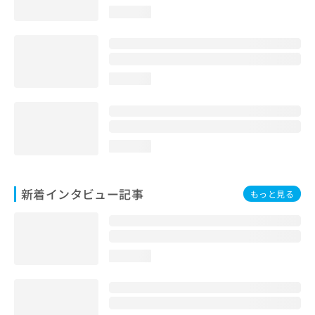
loading...
loading...
loading...
新着インタビュー記事
もっと見る
loading...