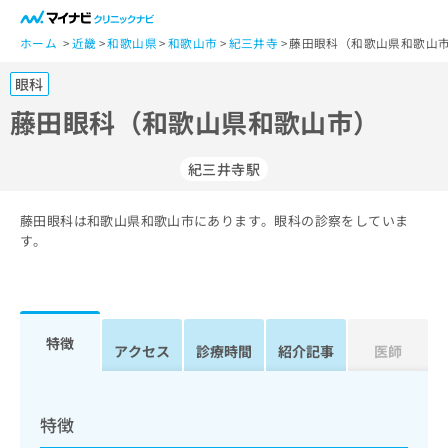
一
般
ホーム
近畿
和歌山県
和歌山市
紀三井寺
藤田眼科（和歌山県和歌山
ユ
眼科
ー
ザ
藤田眼科（和歌山県和歌山市）
ー
の
紀三井寺駅
方
は
こ
藤田眼科は和歌山県和歌山市にあります。眼科の診察をしていま
す。
ち
ら
医
マ
療
イ
特徴
アクセス
診療時間
紹介記事
医師
関
ナ
係
ビ
者
ク
の
リ
特徴
方
ニ