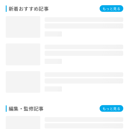
お
新着おすすめ記事
もっと見る
問
い
合
わ
せ
loading...
は
こ
ち
ら
loading...
loading...
編集・監修記事
もっと見る