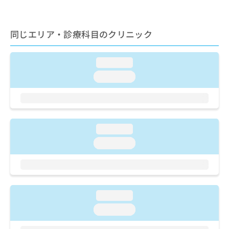
ご了
ら
み
承く
は
ださ
こ
無
い。
同じエリア・診療科目のクリニック
ち
料
ら
情
報
loading...
拡
掲
loading...
充
載
の
情
お
報
申
の
し
修
loading...
込
正
み
は
loading...
は
こ
こ
ち
ち
ら
ら
そ
loading...
の
loading...
他
の