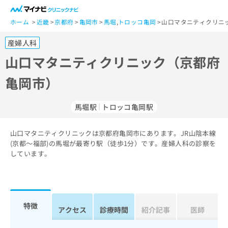
一
般
ホーム
近畿
京都府
亀岡市
馬堀
,
トロッコ亀岡
山口マタニティクリニ
ユ
産婦人科
ー
ザ
山口マタニティクリニック（京都府
ー
亀岡市）
の
方
は
馬堀駅
トロッコ亀岡駅
こ
ち
山口マタニティクリニックは京都府亀岡市にあります。JR山陰本線
ら
(京都～福部)の馬堀が最寄り駅（徒歩1分）です。産婦人科の診察を
しています。
医
マ
療
イ
関
ナ
係
ビ
者
ク
特徴
アクセス
診療時間
紹介記事
医師
の
リ
方
ニ