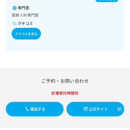
出
稿
クリ
痘／インフルエンザ／成人の肺炎球菌感染症／おたふくかぜ
資
稿
ニッ
専門医
の
／B型肝炎／ロタウイルス感染症
料
クナ
の
お
の
産婦人科専門医
ビサ
お
問
ご
イト
クチコミ
問
い
請
への
い
合
お問
求
クチコミを見る
合
合せ
わ
は
フォ
わ
せ
こ
ーム
せ
は
ち
とな
は
こ
ら
りま
こ
ち
す。
ち
ら
クリ
無
ら
ニッ
料
クの
資
ご予約・お問い合わせ
情
予
料
報
約・
の
症状
拡
診療受付時間外
のご
ご
充
相談
請
の
など
求
電話する
公式サイト
お
はで
は
申
きま
こ
せん
し
ので
ち
込