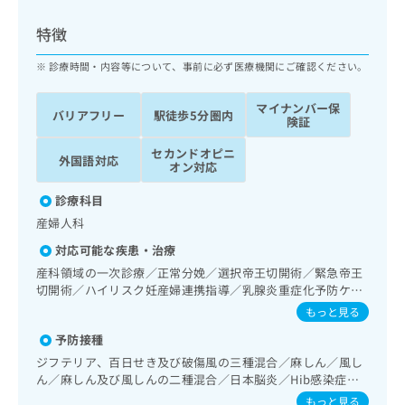
ッ
は
ク
こ
特徴
ナ
ち
ビ
診療時間・内容等について、事前に必ず医療機関にご確認ください。
ら
に
関
マイナンバー保
広
バリアフリー
駅徒歩5分圏内
す
広
険証
告
る
告
代
セカンドオピニ
お
出
外国語対応
オン対応
理
問
稿
店
い
の
診療科目
合
の
お
産婦人科
わ
方
問
せ
い
は
対応可能な疾患・治療
は
合
こ
産科領域の一次診療／正常分娩／選択帝王切開術／緊急帝王
こ
わ
ち
切開術／ハイリスク妊産婦連携指導／乳腺炎重症化予防ケ
ち
せ
ア・指導／婦人科領域の一次診療／更年期障害治療／乳腺領
ら
もっと見る
ら
は
域の一次診療
こ
予防接種
こち
ち
広
ジフテリア、百日せき及び破傷風の三種混合／麻しん／風し
らは
広
ら
告
ん／麻しん及び風しんの二種混合／日本脳炎／Hib感染症／
マイ
告
出
小児の肺炎球菌感染症／ヒトパピローマウイルス感染症／水
ナビ
もっと見る