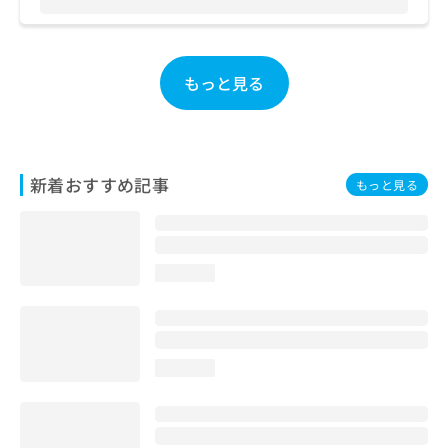
お
問
い
合
もっと見る
わ
せ
は
こ
ち
新着おすすめ記事
もっと見る
ら
loading...
loading...