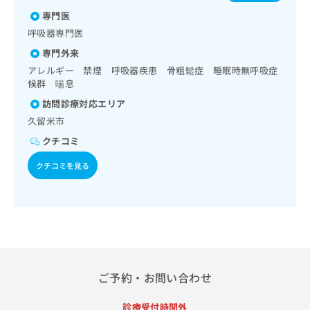
出
パピローマウイルス感染症／水痘／インフルエンザ／成人の
稿
クリ
資
専門医
肺炎球菌感染症／おたふくかぜ／B型肝炎／ロタウイルス感
稿
ニッ
の
料
クナ
染症
の
呼吸器専門医
お
の
ビサ
お
問
ご
イト
専門外来
問
い
請
への
アレルギー 禁煙 呼吸器疾患 骨粗鬆症 睡眠時無呼吸症
い
合
お問
求
候群 喘息
合
合せ
わ
は
フォ
わ
せ
訪問診療対応エリア
こ
ーム
せ
は
ち
久留米市
とな
は
こ
ら
りま
クチコミ
こ
ち
す。
ち
ら
クリ
無
クチコミを見る
ら
ニッ
料
クの
資
情
予
料
報
約・
の
症状
拡
のご
ご
充
相談
請
の
など
求
お
はで
は
申
ご予約・お問い合わせ
きま
こ
せん
し
ので
ち
込
診療受付時間外