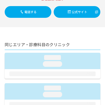
ご了
ら
み
承く
は
ださ
こ
電話する
公式サイト
無
い。
ち
料
ら
情
報
拡
掲
充
載
の
情
同じエリア・診療科目のクリニック
お
報
申
の
し
修
loading...
込
正
み
loading...
は
は
こ
こ
ち
ち
ら
ら
loading...
そ
の
loading...
他
の