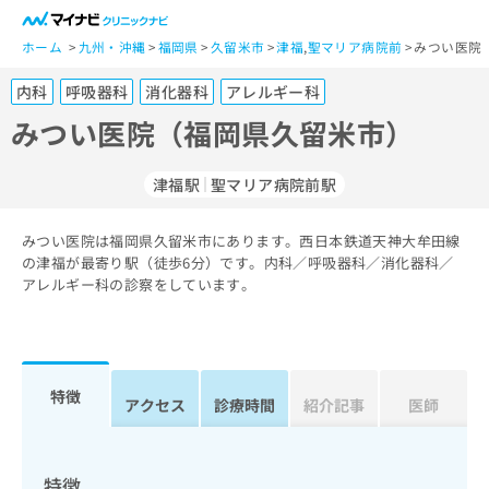
一
般
ホーム
九州・沖縄
福岡県
久留米市
津福
,
聖マリア病院前
みつい医院
ユ
内科
呼吸器科
消化器科
アレルギー科
ー
ザ
みつい医院（福岡県久留米市）
ー
の
津福駅
聖マリア病院前駅
方
は
こ
みつい医院は福岡県久留米市にあります。西日本鉄道天神大牟田線
の津福が最寄り駅（徒歩6分）です。内科／呼吸器科／消化器科／
ち
アレルギー科の診察をしています。
ら
医
マ
療
イ
関
ナ
特徴
アクセス
診療時間
紹介記事
医師
係
ビ
者
ク
の
リ
方
ニ
特徴