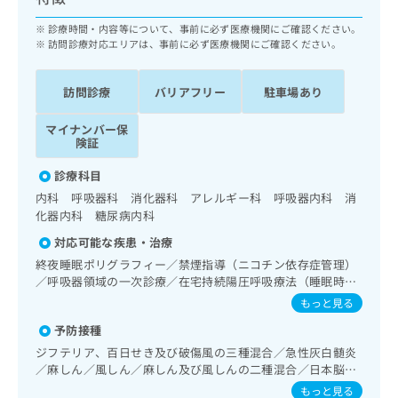
ッ
は
ク
診療時間・内容等について、事前に必ず医療機関にご確認ください。
こ
ナ
訪問診療対応エリアは、事前に必ず医療機関にご確認ください。
ち
ビ
ら
に
訪問診療
バリアフリー
駐車場あり
関
広
す
広
告
マイナンバー保
る
告
険証
代
お
出
理
問
稿
診療科目
店
い
の
内科 呼吸器科 消化器科 アレルギー科 呼吸器内科 消
合
の
お
化器内科 糖尿病内科
わ
方
問
せ
対応可能な疾患・治療
い
は
は
合
こ
終夜睡眠ポリグラフィー／禁煙指導（ニコチン依存症管理）
こ
わ
／呼吸器領域の一次診療／在宅持続陽圧呼吸療法（睡眠時無
ち
ち
せ
呼吸症候群治療）／在宅酸素療法／消化器系領域の一次診療
ら
もっと見る
ら
は
／ホルター型心電図検査
予防接種
こ
こち
ち
広
ジフテリア、百日せき及び破傷風の三種混合／急性灰白髄炎
らは
広
ら
／麻しん／風しん／麻しん及び風しんの二種混合／日本脳炎
告
マイ
告
／破傷風／結核／Hib感染症／小児の肺炎球菌感染症／ヒト
出
ナビ
もっと見る