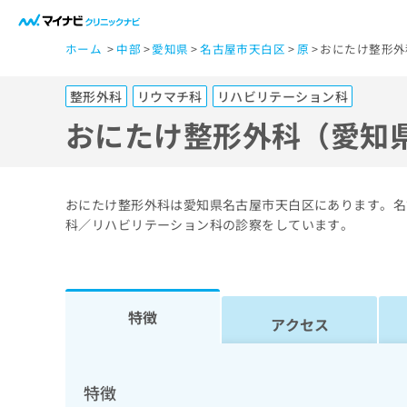
一
ホーム
中部
愛知県
名古屋市天白区
原
おにたけ整形外
般
ユ
整形外科
リウマチ科
リハビリテーション科
ー
ザ
おにたけ整形外科（愛知
ー
の
方
おにたけ整形外科は愛知県名古屋市天白区にあります。名
は
科／リハビリテーション科の診察をしています。
こ
ち
ら
特徴
アクセス
医
マ
療
イ
ナ
関
特徴
ビ