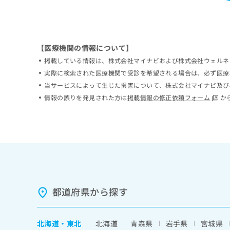
ち
み
ら
は
こ
ち
そ
【医療機関の情報について】
ら
の
掲載している情報は、株式会社マイナビおよび株式会社ウェルネ
他
実際に検索された医療機関で受診を希望される場合は、必ず医療
の
当サービスによって生じた損害について、株式会社マイナビ及び
お
情報の誤りを発見された方は
掲載情報の修正依頼フォーム
か
問
い
合
わ
せ
は
こ
ち
ら
都道府県から探す
北海道
・
東北
北海道
青森県
岩手県
宮城県