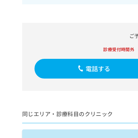
せ
こち
ち
らは
は
マイ
こ
ら
ナビ
ち
クリ
ら
ニッ
クナ
ご
広
ビサ
広
資
イト
告
告
への
診療受付時間外
料
出
出
お問
の
稿
合せ
稿
ご
の
フォ
の
電話する
請
お
ーム
お
求
問
とな
問
りま
は
い
い
す。
こ
合
合
クリ
ち
わ
ニッ
わ
ら
せ
クの
せ
は
予
は
約・
こ
同じエリア・診療科目のクリニック
こ
無
症状
ち
ち
のご
料
ら
相談
ら
情
など
報
はで