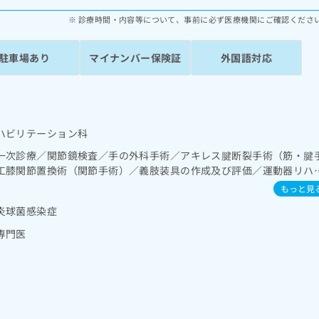
診療時間・内容等について、事前に必ず医療機関にご確認くださ
駐車場あり
マイナンバー保険証
外国語対応
ハビリテーション科
一次診療／関節鏡検査／手の外科手術／アキレス腱断裂手術（筋・腱
工膝関節置換術（関節手術）／義肢装具の作成及び評価／運動器リハ
／脊椎麻酔／神経ブロック／ＭＲＩ撮影／漢方薬の処方
もっと見
炎球菌感染症
専門医