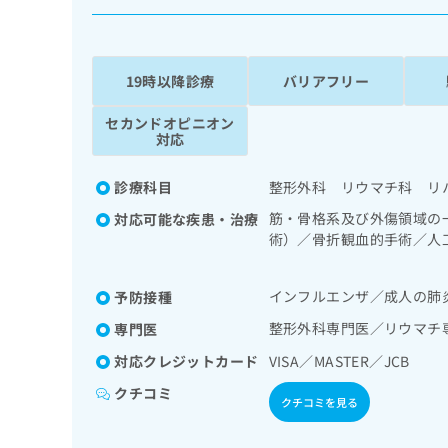
係
ク
者
リ
の
ニ
ッ
方
19時以降診療
バリアフリー
ク
は
ナ
セカンドオピニオン
こ
ビ
対応
ち
に
関
ら
診療科目
整形外科 リウマチ科 リ
す
る
筋・骨格系及び外傷領域の
対応可能な疾患・治療
お
術）／骨折観血的手術／人
広
広
問
リテーション／硬膜外麻酔
告
告
い
出
代
合
インフルエンザ／成人の肺
予防接種
稿
わ
理
整形外科専門医／リウマチ
専門医
の
せ
店
お
は
対応クレジットカード
VISA／MASTER／JCB
の
問
こ
い
クチコミ
方
ち
クチコミを見る
合
ら
は
わ
こ