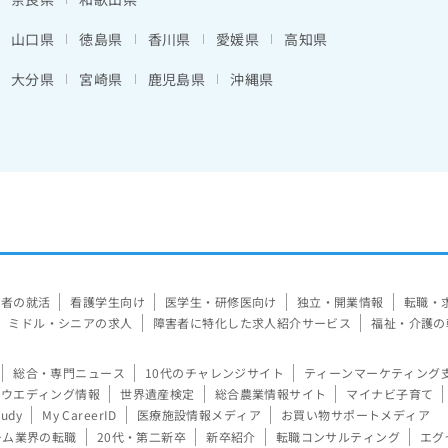
山口県
徳島県
香川県
愛媛県
高知県
大分県
宮崎県
鹿児島県
沖縄県
験者の就活
看護学生向け
医学生・研修医向け
独立・開業情報
転職・
ミドル・シニアの求人
障害者に特化した求人紹介サービス
福祉・介護の
総合・専門ニュース
10代のチャレンジサイト
ティーンマーケティング
ウエディング情報
世界遺産検定
総合農業情報サイト
マイナビ子育て
tudy
My CareerID
医療施設情報メディア
お買い物サポートメディア
ーム業界の転職
20代・第二新卒
新卒紹介
転職コンサルティング
エグ