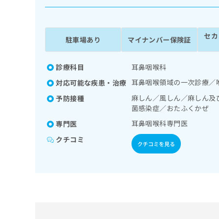
係
ク
者
リ
の
ニ
セカ
ッ
方
駐車場あり
マイナンバー保険証
ク
は
ナ
こ
ビ
診療科目
耳鼻咽喉科
ち
に
耳鼻咽喉領域の一次診療／
対応可能な疾患・治療
関
ら
す
麻しん／風しん／麻しん及
予防接種
る
菌感染症／おたふくかぜ
お
広
耳鼻咽喉科専門医
広
専門医
問
告
告
い
クチコミ
出
代
合
クチコミを見る
稿
わ
理
の
せ
店
お
は
の
問
こ
い
方
ち
合
ら
は
わ
こ