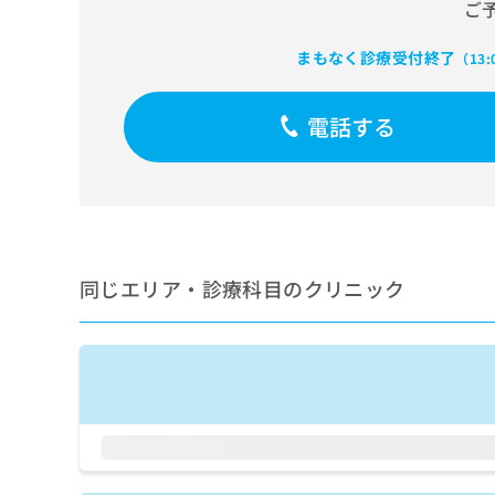
せ
こち
ご
ち
らは
は
マイ
こ
ら
まもなく診療受付終了
（13
ナビ
ち
クリ
ら
ニッ
クナ
電話する
広
ビサ
広
資
イト
告
告
への
料
出
出
お問
の
稿
合せ
稿
ご
の
フォ
の
請
お
ーム
お
求
問
とな
問
同じエリア・診療科目のクリニック
りま
は
い
い
す。
こ
合
合
クリ
ち
わ
ニッ
わ
ら
せ
クの
せ
は
予
は
約・
こ
こ
無
症状
ち
ち
のご
料
ら
相談
ら
情
など
報
はで