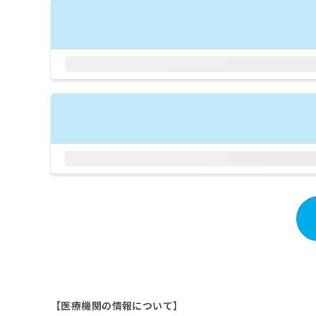
拡
資
きま
充
料
せん
の
ので
の
ご了
お
ご
承く
申
請
ださ
し
求
い。
込
は
み
こ
は
ち
こ
ら
ち
ら
無
料
掲
情
載
報
情
拡
報
充
の
の
修
お
正
申
は
し
【医療機関の情報について】
こ
込