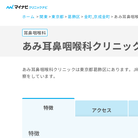
一
ホーム
関東
東京都
葛飾区
金町
,
京成金町
あみ耳鼻咽
般
ユ
耳鼻咽喉科
ー
ザ
あみ耳鼻咽喉科クリニッ
ー
の
方
あみ耳鼻咽喉科クリニックは東京都葛飾区にあります。JR
は
察をしています。
こ
ち
ら
特徴
アクセス
医
マ
療
イ
ナ
関
特徴
ビ