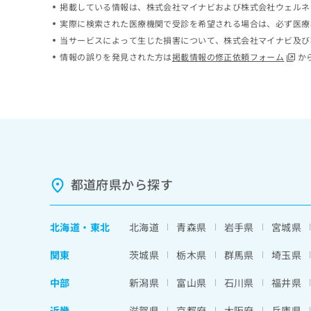
掲載している情報は、株式会社マイナビおよび株式会社ウェルネ
ち
み
実際に検索された医療機関で受診を希望される場合は、必ず医療
ら
は
こ
当サービスによって生じた損害について、株式会社マイナビ及び
ち
情報の誤りを発見された方は
掲載情報の修正依頼フォーム
か
そ
ら
の
他
の
お
問
い
合
わ
都道府県から探す
せ
は
こ
北海道
・
東北
北海道
青森県
岩手県
宮城県
ち
ら
関東
茨城県
栃木県
群馬県
埼玉県
中部
新潟県
富山県
石川県
福井県
近畿
滋賀県
京都府
大阪府
兵庫県