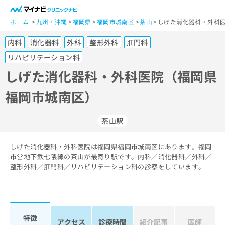
一
般
ホーム
九州・沖縄
福岡県
福岡市城南区
茶山
しげた消化器科・外科医
ユ
内科
消化器科
外科
整形外科
肛門科
ー
ザ
リハビリテーション科
ー
しげた消化器科・外科医院（福岡県
の
方
福岡市城南区）
は
こ
茶山駅
ち
ら
しげた消化器科・外科医院は福岡県福岡市城南区にあります。福岡
医
市営地下鉄七隈線の茶山が最寄り駅です。内科／消化器科／外科／
マ
療
整形外科／肛門科／リハビリテーション科の診察をしています。
イ
関
ナ
係
ビ
者
ク
の
リ
特徴
方
ニ
アクセス
診療時間
紹介記事
医師