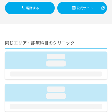
ご了
ら
み
承く
は
電話する
公式サイト
ださ
こ
無
い。
ち
料
ら
情
報
拡
掲
充
載
同じエリア・診療科目のクリニック
の
情
お
報
申
の
loading...
し
修
込
loading...
正
み
は
は
こ
こ
ち
ち
ら
ら
loading...
そ
loading...
の
他
の