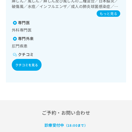
麻しん／風しん／麻しん及び風しんの二種混合／日本脳炎／
出
稿
クリ
資
泌･代謝･栄養領域の一次診療／血液・免疫系領域の一次診療
破傷風／水痘／インフルエンザ／成人の肺炎球菌感染症／A
稿
ニッ
の
料
／筋・骨格系及び外傷領域の一次診療／小児領域の一次診療
型肝炎／B型肝炎
クナ
の
もっと見る
お
の
／神経ブロック／漢方薬の処方
ビサ
お
問
ご
イト
専門医
問
い
請
への
外科専門医
い
合
お問
求
合
合せ
わ
専門外来
は
フォ
わ
せ
こ
肛門疾患
ーム
せ
は
ち
とな
クチコミ
は
こ
ら
りま
こ
ち
す。
クチコミを見る
ち
ら
クリ
無
ら
ニッ
料
クの
資
情
予
料
報
約・
の
症状
拡
のご
ご
充
相談
請
の
など
求
お
ご予約・お問い合わせ
はで
は
申
きま
こ
せん
し
診療受付中
（18:00まで）
ので
ち
込