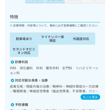
ッ
は
ク
こ
ナ
ち
特徴
ビ
ら
に
診療時間・内容等について、事前に必ず医療機関にご確認ください。
関
広
す
広
告
マイナンバー保
る
告
駐車場あり
外国語対応
険証
代
お
出
理
問
稿
セカンドオピニ
店
い
の
オン対応
合
の
お
わ
診療科目
方
問
せ
い
は
内科 消化器科 外科 整形外科 肛門科 リハビリテーシ
は
合
ョン科
こ
こ
わ
ち
対応可能な疾患・治療
ち
せ
ら
ら
皮膚生検／顔面外傷の治療／精神科・神経科領域の一次診療
は
／睡眠障害／神経症性障害（強迫性障害、不安障害、パニッ
こ
こち
ク障害等）／認知症／呼吸器領域の一次診療／消化器系領域
ち
もっと見る
広
らは
の一次診療／上部消化管内視鏡検査／肝･胆道・膵臓領域の
広
ら
告
マイ
予防接種
一次診療／循環器系領域の一次診療／ホルター型心電図検査
告
出
ナビ
／腎･泌尿器系領域の一次診療／乳腺領域の一次診療／内分