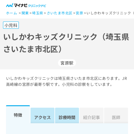
一
般
ホーム
関東
埼玉県
さいたま市北区
宮原
いしかわキッズクリニック（
ユ
小児科
ー
ザ
いしかわキッズクリニック（埼玉県
ー
さいたま市北区）
の
方
は
宮原駅
こ
ち
いしかわキッズクリニックは埼玉県さいたま市北区にあります。JR
ら
高崎線の宮原が最寄り駅です。小児科の診察をしています。
医
マ
療
イ
関
ナ
係
ビ
特徴
アクセス
診療時間
紹介記事
医師
者
ク
の
リ
方
ニ