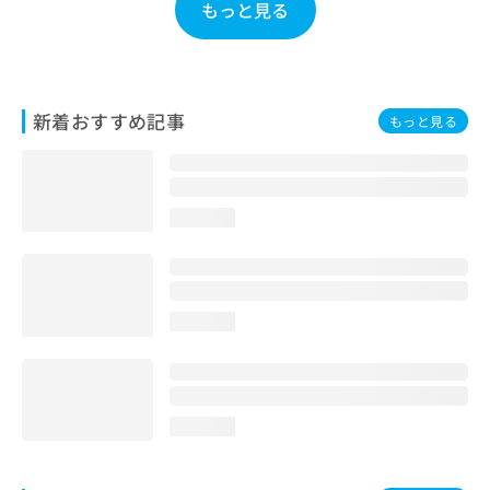
もっと見る
お
問
い
合
わ
新着おすすめ記事
もっと見る
せ
は
こ
ち
ら
loading...
loading...
loading...