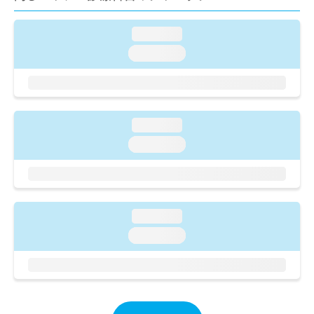
ご了
ら
み
承く
は
ださ
loading...
こ
無
い。
ち
料
loading...
ら
情
報
拡
掲
充
載
の
情
loading...
お
報
loading...
申
の
し
修
込
正
み
は
は
こ
loading...
こ
ち
ち
ら
loading...
ら
そ
の
他
の