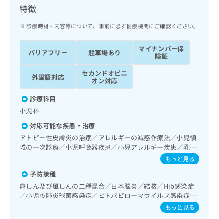
ッ
は
特徴
ク
こ
ナ
診療時間・内容等について、事前に必ず医療機関にご確認ください。
ち
ビ
ら
に
マイナンバー保
バリアフリー
駐車場あり
関
険証
広
す
広
告
セカンドオピニ
る
告
外国語対応
オン対応
代
お
出
理
問
稿
診療科目
店
い
の
小児科
合
の
お
わ
方
問
対応可能な疾患・治療
せ
い
は
アトピー性皮膚炎の治療／アレルギーの減感作療法／小児領
は
合
こ
域の一次診療／小児呼吸器疾患／小児アレルギー疾患／乳幼
こ
わ
ち
児の育児相談／夜尿症の治療／小児食物アレルギー負荷検査
もっと見る
ち
せ
／画像診断管理（専ら画像診断を担当する医師による読影）
ら
ら
は
予防接種
こ
麻しん及び風しんの二種混合／日本脳炎／結核／Hib感染症
こち
ち
広
／小児の肺炎球菌感染症／ヒトパピローマウイルス感染症／
らは
広
ら
告
水痘／インフルエンザ／おたふくかぜ／B型肝炎／ロタウイ
マイ
もっと見る
告
出
ルス感染症
ナビ