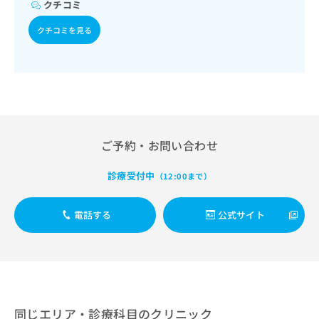
出
クチコミ
稿
クリ
資
稿
ニッ
の
料
クナ
クチコミを見る
の
お
の
ビサ
お
問
ご
イト
問
い
請
への
い
合
お問
求
合
合せ
わ
は
フォ
わ
せ
こ
ーム
せ
は
ち
とな
は
こ
ら
りま
ご予約・お問い合わせ
こ
ち
す。
ち
ら
クリ
無
ら
ニッ
診療受付中
（12:00まで）
料
クの
資
情
予
料
報
約・
電話する
公式サイト
の
症状
拡
のご
ご
充
相談
請
の
など
求
お
はで
は
申
きま
こ
せん
し
ので
ち
同じエリア・診療科目のクリニック
込