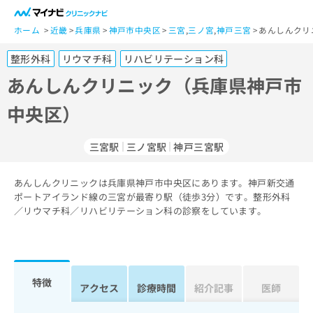
一
般
ホーム
近畿
兵庫県
神戸市中央区
三宮
,
三ノ宮
,
神戸三宮
あんしんクリ
ユ
整形外科
リウマチ科
リハビリテーション科
ー
ザ
あんしんクリニック（兵庫県神戸市
ー
中央区）
の
方
は
三宮駅
三ノ宮駅
神戸三宮駅
こ
ち
あんしんクリニックは兵庫県神戸市中央区にあります。神戸新交通
ら
ポートアイランド線の三宮が最寄り駅（徒歩3分）です。整形外科
／リウマチ科／リハビリテーション科の診察をしています。
医
マ
療
イ
関
ナ
係
ビ
者
ク
特徴
アクセス
診療時間
紹介記事
医師
の
リ
方
ニ