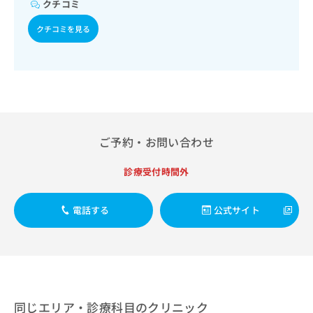
出
クチコミ
稿
クリ
資
稿
ニッ
の
料
クチコミを見る
クナ
の
お
の
ビサ
お
問
ご
イト
問
い
請
への
い
合
お問
求
合
合せ
わ
は
フォ
わ
せ
こ
ーム
せ
は
ち
とな
は
こ
ら
りま
ご予約・お問い合わせ
こ
ち
す。
ち
ら
クリ
無
ら
診療受付時間外
ニッ
料
クの
資
情
予
料
報
約・
電話する
公式サイト
の
症状
拡
のご
ご
充
相談
請
の
など
求
お
はで
は
申
きま
こ
せん
し
ので
ち
同じエリア・診療科目のクリニック
込