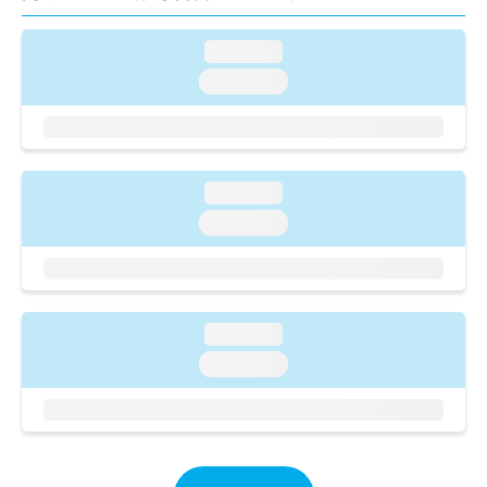
ご了
ら
み
承く
は
ださ
loading...
こ
無
い。
ち
料
loading...
ら
情
報
拡
掲
充
載
の
情
loading...
お
報
loading...
申
の
し
修
込
正
み
は
は
こ
loading...
こ
ち
ち
loading...
ら
ら
そ
の
他
の