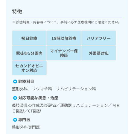
ッ
は
ク
こ
特徴
ナ
ち
ビ
診療時間・内容等について、事前に必ず医療機関にご確認ください。
ら
に
関
広
祝日診療
19時以降診療
バリアフリー
す
広
告
る
告
代
マイナンバー保
お
出
駅徒歩5分圏内
外国語対応
険証
理
問
稿
店
い
の
セカンドオピニ
合
の
お
オン対応
わ
方
問
せ
診療科目
い
は
は
合
整形外科 リウマチ科 リハビリテーション科
こ
こ
わ
ち
対応可能な疾患・治療
ち
せ
ら
ら
義肢装具の作成及び評価／運動器リハビリテーション／ＭＲ
は
Ｉ撮影／CT撮影
こ
こち
ち
広
専門医
らは
広
ら
告
マイ
整形外科専門医
告
出
ナビ