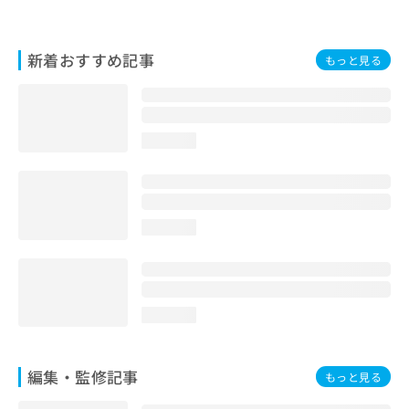
お
問
い
新着おすすめ記事
もっと見る
合
わ
せ
は
こ
loading...
ち
ら
loading...
loading...
編集・監修記事
もっと見る