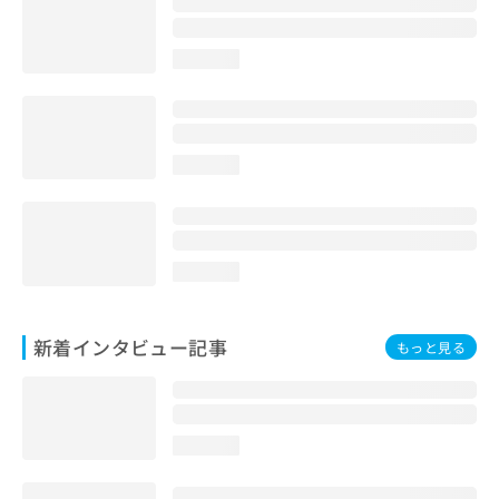
loading...
loading...
loading...
新着インタビュー記事
もっと見る
loading...