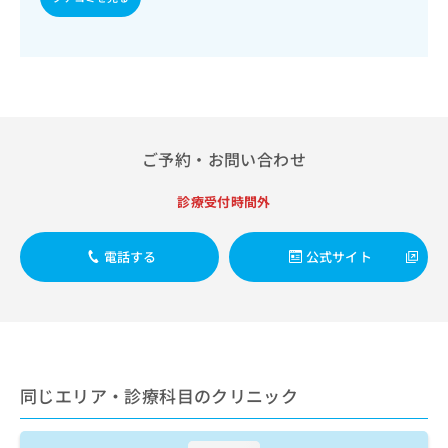
出
稿
クリ
資
稿
ニッ
の
料
クナ
の
お
の
ビサ
お
問
ご
イト
問
い
請
への
い
合
お問
求
合
合せ
わ
は
フォ
わ
せ
こ
ご予約・お問い合わせ
ーム
せ
は
ち
とな
は
こ
ら
りま
診療受付時間外
こ
ち
す。
ち
ら
クリ
無
ら
ニッ
電話する
公式サイト
料
クの
資
情
予
料
報
約・
の
症状
拡
のご
ご
充
相談
請
の
など
求
お
はで
同じエリア・診療科目のクリニック
は
申
きま
こ
せん
し
ので
ち
込