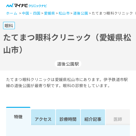
一
般
ホーム
中国・四国
愛媛県
松山市
道後公園
たてまつ眼科クリニック（
ユ
眼科
ー
ザ
たてまつ眼科クリニック（愛媛県松
ー
山市）
の
方
は
道後公園駅
こ
ち
たてまつ眼科クリニックは愛媛県松山市にあります。伊予鉄道市駅
ら
線の道後公園が最寄り駅です。眼科の診察をしています。
医
マ
療
イ
関
ナ
係
ビ
特徴
アクセス
診療時間
紹介記事
医師
者
ク
の
リ
方
ニ