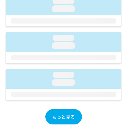
ご了
loading...
ら
み
承く
は
loading...
ださ
こ
無
い。
ち
料
ら
情
報
拡
loading...
掲
充
載
loading...
の
情
お
報
申
の
し
修
込
正
loading...
み
は
loading...
は
こ
こ
ち
ち
ら
ら
そ
の
もっと見る
他
の