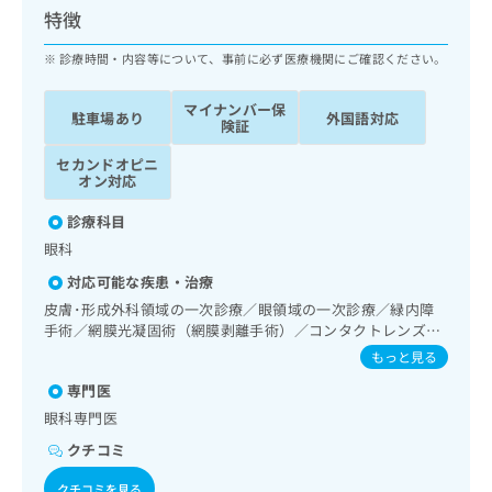
ッ
は
特徴
ク
こ
ナ
診療時間・内容等について、事前に必ず医療機関にご確認ください。
ち
ビ
ら
に
マイナンバー保
駐車場あり
外国語対応
関
険証
広
す
広
告
セカンドオピニ
る
告
オン対応
代
お
出
理
問
稿
診療科目
店
い
の
眼科
合
の
お
わ
方
問
対応可能な疾患・治療
せ
い
は
皮膚･形成外科領域の一次診療／眼領域の一次診療／緑内障
は
合
こ
手術／網膜光凝固術（網膜剥離手術）／コンタクトレンズ検
こ
わ
ち
査／小児視力障害診療／神経ブロック
もっと見る
ち
せ
ら
ら
は
専門医
こ
眼科専門医
こち
ち
広
らは
クチコミ
広
ら
告
マイ
告
出
ナビ
クチコミを見る