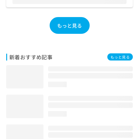
お
問
い
合
もっと見る
わ
せ
は
こ
ち
新着おすすめ記事
もっと見る
ら
loading...
loading...