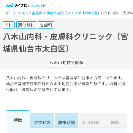
一
般
ホーム
東北
宮城県
仙台市太白区
八木山動物公園
八木山内科・皮膚科
ユ
内科
消化器科
皮膚科
ー
ザ
八木山内科・皮膚科クリニック（宮
ー
城県仙台市太白区）
の
方
は
八木山動物公園駅
こ
ち
八木山内科・皮膚科クリニックは宮城県仙台市太白区にあります。
ら
仙台市営地下鉄東西線の八木山動物公園が最寄り駅です。内科／消
化器科／皮膚科の診察をしています。
医
マ
療
イ
関
ナ
係
ビ
者
ク
特徴
アクセス
診療時間
紹介記事
医師
の
リ
方
ニ