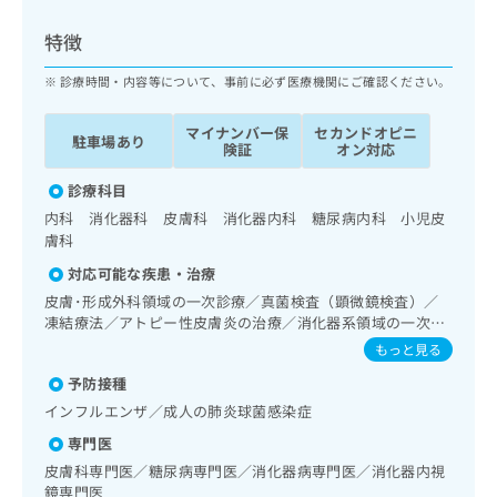
ッ
は
ク
こ
特徴
ナ
ち
ビ
診療時間・内容等について、事前に必ず医療機関にご確認ください。
ら
に
関
マイナンバー保
セカンドオピニ
広
駐車場あり
す
広
険証
オン対応
告
る
告
代
お
診療科目
出
理
問
稿
内科 消化器科 皮膚科 消化器内科 糖尿病内科 小児皮
店
い
の
膚科
合
の
お
対応可能な疾患・治療
わ
方
問
せ
皮膚･形成外科領域の一次診療／真菌検査（顕微鏡検査）／
い
は
は
凍結療法／アトピー性皮膚炎の治療／消化器系領域の一次診
合
こ
療／上部消化管内視鏡検査／下部消化管内視鏡検査／内分
こ
わ
もっと見る
ち
泌･代謝･栄養領域の一次診療／内分泌機能検査／インスリン
ち
せ
ら
予防接種
療法／糖尿病患者教育（食事療法、運動療法、自己血糖測
ら
は
定）
インフルエンザ／成人の肺炎球菌感染症
こ
こち
ち
広
専門医
らは
広
ら
告
マイ
皮膚科専門医／糖尿病専門医／消化器病専門医／消化器内視
告
出
ナビ
鏡専門医