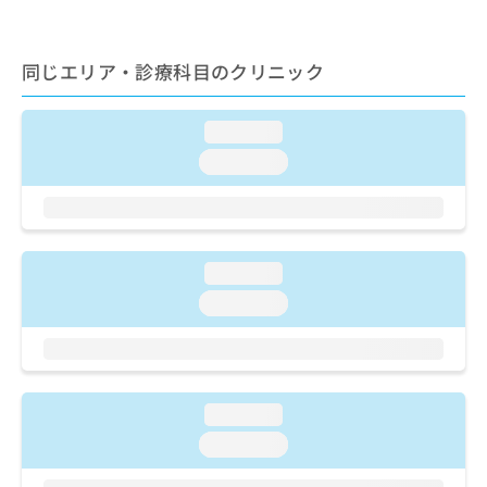
ご了
ら
み
承く
は
ださ
こ
無
い。
同じエリア・診療科目のクリニック
ち
料
ら
情
報
loading...
拡
掲
loading...
充
載
の
情
お
報
申
の
し
修
loading...
込
正
み
は
loading...
は
こ
こ
ち
ち
ら
ら
loading...
そ
の
loading...
他
の