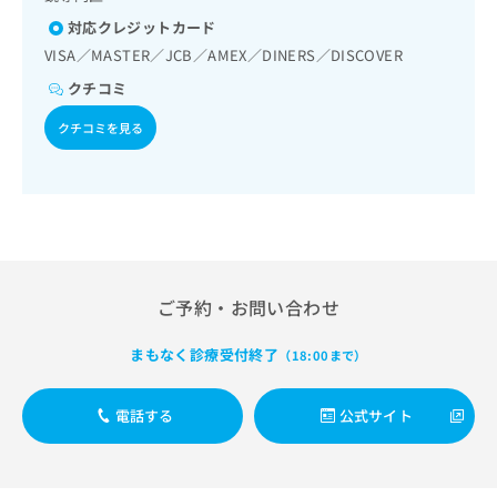
出
稿
クリ
資
対応クレジットカード
稿
ニッ
の
料
クナ
の
お
VISA／MASTER／JCB／AMEX／DINERS／DISCOVER
の
ビサ
お
問
ご
イト
クチコミ
問
い
請
への
い
合
お問
求
クチコミを見る
合
合せ
わ
は
フォ
わ
せ
こ
ーム
せ
は
ち
とな
は
こ
ら
りま
こ
ち
す。
ち
ら
クリ
無
ら
ニッ
料
クの
資
ご予約・お問い合わせ
情
予
料
報
約・
の
症状
拡
まもなく診療受付終了
（18:00まで）
のご
ご
充
相談
請
の
など
求
電話する
公式サイト
お
はで
は
申
きま
こ
せん
し
ので
ち
込