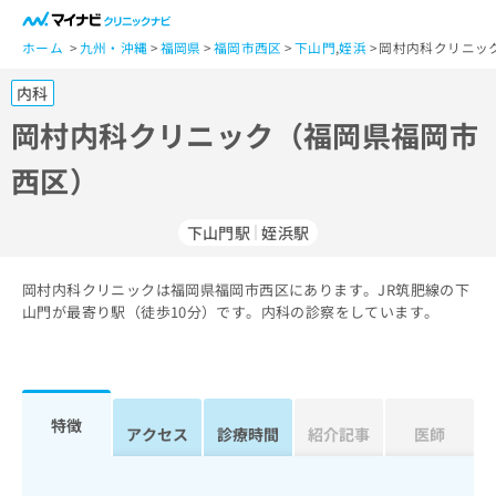
一
般
ホーム
九州・沖縄
福岡県
福岡市西区
下山門
,
姪浜
岡村内科クリニッ
ユ
内科
ー
ザ
岡村内科クリニック（福岡県福岡市
ー
西区）
の
方
は
下山門駅
姪浜駅
こ
ち
岡村内科クリニックは福岡県福岡市西区にあります。JR筑肥線の下
ら
山門が最寄り駅（徒歩10分）です。内科の診察をしています。
医
マ
療
イ
関
ナ
係
ビ
特徴
アクセス
診療時間
紹介記事
医師
者
ク
の
リ
方
ニ