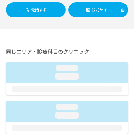
ご了
ら
み
承く
は
電話する
公式サイト
ださ
こ
無
い。
ち
料
ら
情
報
拡
掲
充
載
同じエリア・診療科目のクリニック
の
情
お
報
申
の
loading...
し
修
込
loading...
正
み
は
は
こ
こ
ち
ち
ら
ら
loading...
そ
loading...
の
他
の