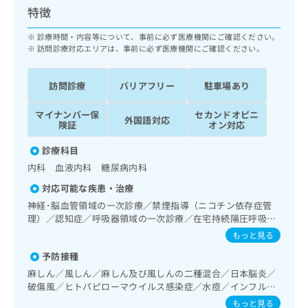
ッ
は
特徴
ク
こ
ナ
診療時間・内容等について、事前に必ず医療機関にご確認ください。
ち
ビ
訪問診療対応エリアは、事前に必ず医療機関にご確認ください。
ら
に
関
広
訪問診療
バリアフリー
駐車場あり
す
広
告
る
告
代
マイナンバー保
セカンドオピニ
お
出
外国語対応
険証
オン対応
理
問
稿
店
い
の
診療科目
合
の
お
内科 血液内科 糖尿病内科
わ
方
問
せ
い
対応可能な疾患・治療
は
は
合
こ
神経･脳血管領域の一次診療／禁煙指導（ニコチン依存症管
こ
わ
理）／認知症／呼吸器領域の一次診療／在宅持続陽圧呼吸療
ち
ち
せ
法（睡眠時無呼吸症候群治療）／在宅酸素療法／消化器系領
ら
もっと見る
ら
は
域の一次診療／肝･胆道・膵臓領域の一次診療／循環器系領
予防接種
こ
域の一次診療／腎･泌尿器系領域の一次診療／内分泌･代謝･
こち
ち
栄養領域の一次診療／インスリン療法／糖尿病患者教育（食
広
麻しん／風しん／麻しん及び風しんの二種混合／日本脳炎／
らは
事療法、運動療法、自己血糖測定）／糖尿病による合併症に
広
ら
告
破傷風／ヒトパピローマウイルス感染症／水痘／インフルエ
マイ
対する継続的な管理及び指導／血液・免疫系領域の一次診療
告
ンザ／成人の肺炎球菌感染症／おたふくかぜ／A型肝炎／B型
出
ナビ
もっと見る