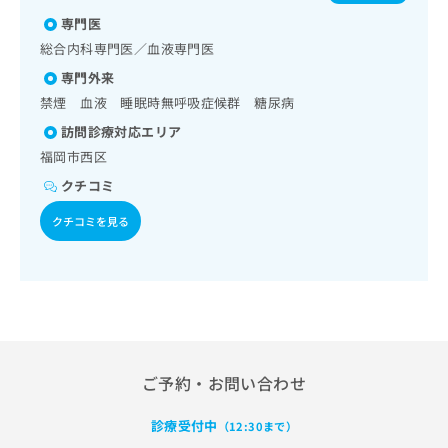
／血液凝固異常の診断及び治療／医療用麻薬によるがん疼痛
出
肝炎
稿
クリ
資
治療／がんに伴う精神症状のケア／漢方薬の処方／在宅にお
専門医
稿
ニッ
の
料
ける看取り
クナ
の
お
総合内科専門医／血液専門医
の
ビサ
お
問
ご
イト
専門外来
問
い
請
への
禁煙 血液 睡眠時無呼吸症候群 糖尿病
い
合
お問
求
合
合せ
わ
は
訪問診療対応エリア
フォ
わ
せ
こ
福岡市西区
ーム
せ
は
ち
とな
は
クチコミ
こ
ら
りま
こ
ち
す。
クチコミを見る
ち
ら
クリ
無
ら
ニッ
料
クの
資
情
予
料
報
約・
の
症状
拡
のご
ご
充
相談
請
の
など
求
お
ご予約・お問い合わせ
はで
は
申
きま
こ
せん
し
診療受付中
（12:30まで）
ので
ち
込