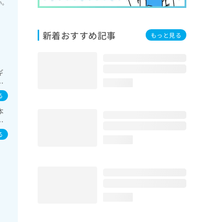
い。
新着おすすめ記事
もっと見る
ギ
経
loading...
疾
る
夜
本
エ
る
loading...
loading...