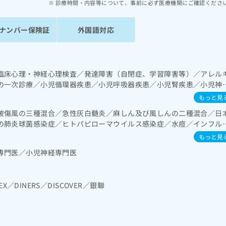
診療時間・内容等について、事前に必ず医療機関にご確認くださ
ナンバー保険証
外国語対応
臨床心理・神経心理検査／発達障害（自閉症、学習障害等）／アレル
の一次診療／小児循環器疾患／小児呼吸器疾患／小児腎疾患／小児神
／小児自己免疫疾患／小児糖尿病／小児内分泌疾患／小児先天性代謝
もっと見
性腫瘍／小児の脳炎又は髄膜炎／小児の腸重積／乳幼児の育児相談／
破傷風の三種混合／急性灰白髄炎／麻しん及び風しんの二種混合／日
ルギー負荷検査／漢方薬の処方
の肺炎球菌感染症／ヒトパピローマウイルス感染症／水痘／インフル
肝炎／B型肝炎／狂犬病／ロタウイルス感染症
もっと見
専門医／小児神経専門医
EX／DINERS／DISCOVER／銀聯