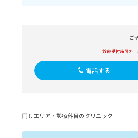
せ
こち
ち
らは
は
マイ
こ
ら
ナビ
ち
クリ
ら
ニッ
クナ
ご
広
ビサ
広
資
イト
告
告
への
料
出
診療受付時間外
出
お問
の
稿
合せ
稿
ご
の
フォ
の
請
お
電話する
ーム
お
求
問
とな
問
りま
は
い
い
す。
こ
合
合
クリ
ち
わ
ニッ
わ
ら
せ
クの
せ
は
予
は
約・
こ
同じエリア・診療科目のクリニック
こ
無
症状
ち
ち
のご
料
ら
相談
ら
情
など
報
はで