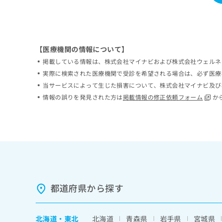
ち
み
ら
は
こ
ち
そ
ら
【医療機関の情報について】
の
掲載している情報は、株式会社マイナビおよび株式会社ウェルネ
他
実際に検索された医療機関で受診を希望される場合は、必ず医療
の
お
当サービスによって生じた損害について、株式会社マイナビ及び
問
情報の誤りを発見された方は
掲載情報の修正依頼フォーム
か
い
合
わ
せ
は
こ
ち
ら
都道府県から探す
北海道
・
東北
北海道
青森県
岩手県
宮城県