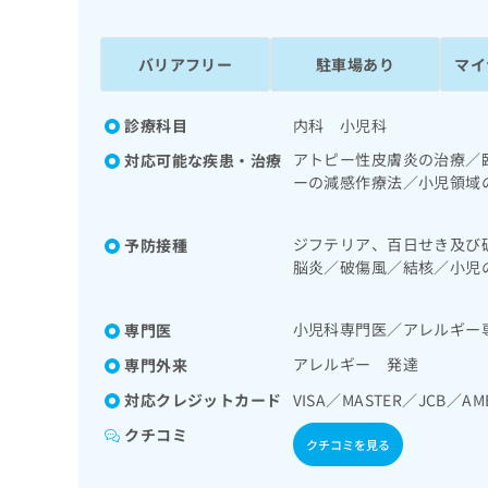
係
ク
者
リ
の
ニ
バリアフリー
駐車場あり
マイ
ッ
方
ク
は
ナ
診療科目
内科 小児科
こ
ビ
アトピー性皮膚炎の治療／
対応可能な疾患・治療
ち
に
ーの減感作療法／小児領域
関
ら
疾患／小児アレルギー疾患
す
患／小児血液疾患／小児悪
る
ジフテリア、百日せき及び
予防接種
尿症の治療／小児食物アレ
お
広
脳炎／破傷風／結核／小児
広
問
ンザ／おたふくかぜ／A型
告
告
い
出
代
合
小児科専門医／アレルギー
専門医
稿
わ
理
の
アレルギー 発達
せ
専門外来
店
お
は
対応クレジットカード
VISA／MASTER／JCB／AM
の
問
こ
い
方
ち
クチコミ
クチコミを見る
合
ら
は
わ
こ