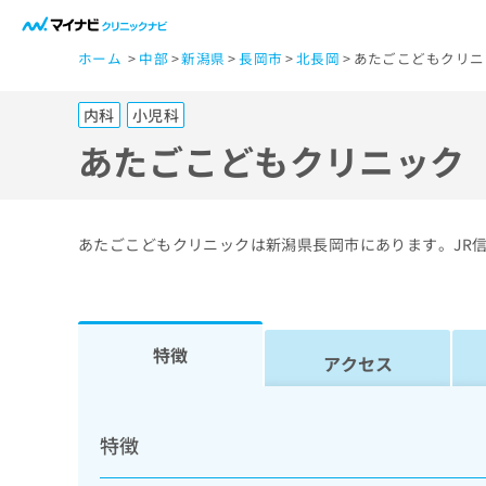
一
ホーム
中部
新潟県
長岡市
北長岡
あたごこどもクリニ
般
ユ
内科
小児科
ー
ザ
あたごこどもクリニック
ー
の
方
あたごこどもクリニックは新潟県長岡市にあります。JR
は
こ
ち
ら
特徴
アクセス
医
マ
療
イ
特徴
ナ
関
ビ