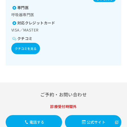
出
担当する医師による読影）／漢方薬の処方
稿
クリ
ルス感染症／水痘／インフルエンザ／成人の肺炎球菌感染症
資
稿
ニッ
専門医
の
／おたふくかぜ／A型肝炎／B型肝炎／狂犬病／ロタウイルス
料
クナ
の
感染症
お
の
呼吸器専門医
ビサ
お
問
ご
イト
対応クレジットカード
問
い
請
への
い
VISA／MASTER
合
お問
求
合
合せ
わ
は
クチコミ
フォ
わ
せ
こ
ーム
せ
は
ち
クチコミを見る
とな
は
こ
ら
りま
こ
ち
す。
ち
ら
クリ
無
ら
ニッ
料
クの
資
情
予
料
報
約・
の
症状
拡
ご予約・お問い合わせ
のご
ご
充
相談
請
の
など
求
診療受付時間外
お
はで
は
申
きま
こ
せん
し
電話する
公式サイト
ので
ち
込