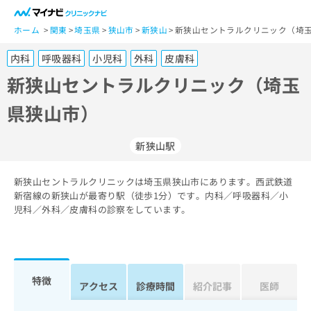
一
般
ホーム
関東
埼玉県
狭山市
新狭山
新狭山セントラルクリニック（埼玉
ユ
内科
呼吸器科
小児科
外科
皮膚科
ー
ザ
新狭山セントラルクリニック（埼玉
ー
県狭山市）
の
方
は
新狭山駅
こ
ち
新狭山セントラルクリニックは埼玉県狭山市にあります。西武鉄道
ら
新宿線の新狭山が最寄り駅（徒歩1分）です。内科／呼吸器科／小
児科／外科／皮膚科の診察をしています。
医
マ
療
イ
関
ナ
係
ビ
者
ク
特徴
アクセス
診療時間
紹介記事
医師
の
リ
方
ニ