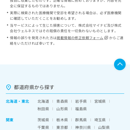
独自に収集したものです。正確な情報に努めておりますが、内容を完
全に保証するものではありません。
実際に検索された医療機関で受診を希望される場合は、必ず医療機関
に確認していただくことをお勧めします。
当サービスによって生じた損害について、株式会社マイナビ及び株式
会社ウェルネスではその賠償の責任を一切負わないものとします。
情報の誤りを発見された方は
掲載情報の修正依頼フォーム
からご連
絡をいただければ幸いです。
都道府県から探す
北海道
・
東北
北海道
青森県
岩手県
宮城県
秋田県
山形県
福島県
関東
茨城県
栃木県
群馬県
埼玉県
千葉県
東京都
神奈川県
山梨県