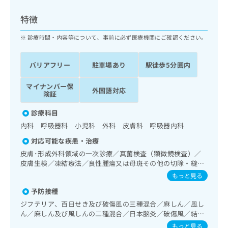
ッ
は
ク
こ
特徴
ナ
ち
ビ
診療時間・内容等について、事前に必ず医療機関にご確認ください。
ら
に
関
広
バリアフリー
駐車場あり
駅徒歩5分圏内
す
広
告
る
告
代
マイナンバー保
お
出
外国語対応
険証
理
問
稿
店
い
の
診療科目
合
の
お
内科 呼吸器科 小児科 外科 皮膚科 呼吸器内科
わ
方
問
せ
い
は
対応可能な疾患・治療
は
合
こ
皮膚･形成外科領域の一次診療／真菌検査（顕微鏡検査）／
こ
わ
ち
皮膚生検／凍結療法／良性腫瘍又は母斑その他の切除・縫合
ち
せ
手術／アトピー性皮膚炎の治療／終夜睡眠ポリグラフィー／
ら
もっと見る
ら
は
呼吸器領域の一次診療／在宅持続陽圧呼吸療法（睡眠時無呼
こ
予防接種
吸症候群治療）／在宅酸素療法／消化器系領域の一次診療／
こち
ち
広
循環器系領域の一次診療／ホルター型心電図検査／内分泌･
ジフテリア、百日せき及び破傷風の三種混合／麻しん／風し
らは
広
ら
代謝･栄養領域の一次診療／筋・骨格系及び外傷領域の一次
告
ん／麻しん及び風しんの二種混合／日本脳炎／破傷風／結核
マイ
告
診療／小児領域の一次診療／画像診断管理（専ら画像診断を
出
／Hib感染症／小児の肺炎球菌感染症／ヒトパピローマウイ
ナビ
もっと見る