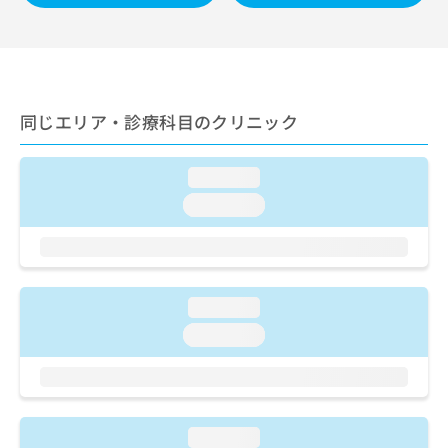
ご了
ら
み
承く
は
ださ
こ
無
い。
ち
料
ら
情
報
同じエリア・診療科目のクリニック
拡
掲
充
載
の
情
loading...
お
報
loading...
申
の
し
修
込
正
み
は
は
こ
loading...
こ
ち
ち
loading...
ら
ら
そ
の
他
loading...
の