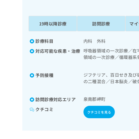
係
ク
者
リ
の
ニ
ッ
19時以降診療
訪問診療
マイ
方
ク
は
ナ
こ
診療科目
内科 外科
ビ
ち
に
呼吸器領域の一次診療／在
対応可能な疾患・治療
関
ら
領域の一次診療／循環器系
す
分泌･代謝･栄養領域の一
る
／筋・骨格系及び外傷領域
お
ジフテリア、百日せき及び
予防接種
広
ける看取り
広
問
の二種混合／日本脳炎／破
告
告
い
染症／水痘／インフルエン
出
代
合
イルス感染症／髄膜炎菌感
稿
わ
泉南郡岬町
理
訪問診療対応エリア
の
せ
店
クチコミ
お
は
クチコミを見る
の
問
こ
い
方
ち
合
ら
は
わ
こ