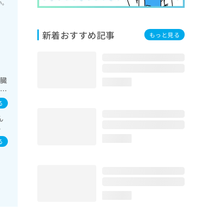
い。
新着おすすめ記事
もっと見る
膵臓
loading...
／内
療
る
お
ん
感
ウ
loading...
る
loading...