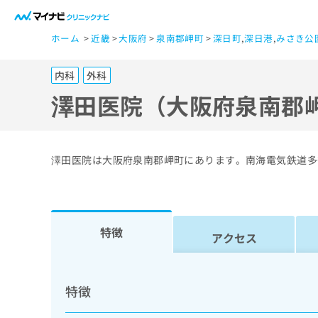
一
ホーム
近畿
大阪府
泉南郡岬町
深日町
,
深日港
,
みさき公
般
ユ
内科
外科
ー
ザ
澤田医院（大阪府泉南郡
ー
の
方
澤田医院は大阪府泉南郡岬町にあります。南海電気鉄道多
は
こ
ち
ら
特徴
アクセス
医
マ
療
イ
特徴
ナ
関
ビ