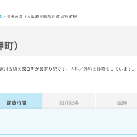
園
澤田医院（大阪府泉南郡岬町 深日町駅）
岬町）
奈川支線の深日町が最寄り駅です。内科／外科の診察をしています。
診療時間
紹介記事
医師