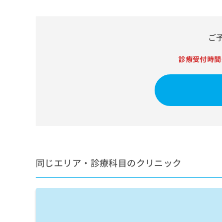
せ
こち
ち
らは
は
マイ
こ
ら
ナビ
ち
クリ
ご
ら
ニッ
クナ
診療受付時間
広
ビサ
広
資
イト
告
告
への
料
出
出
お問
の
稿
合せ
稿
ご
の
フォ
の
請
お
ーム
お
求
問
とな
問
りま
は
い
い
す。
こ
合
合
クリ
ち
わ
ニッ
わ
ら
せ
同じエリア・診療科目のクリニック
クの
せ
は
予
は
約・
こ
こ
無
症状
ち
ち
のご
料
ら
相談
ら
情
など
報
はで