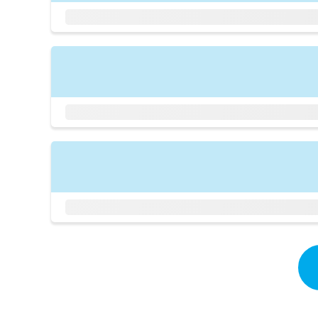
拡
資
きま
充
料
せん
の
ので
の
ご了
お
ご
承く
申
請
ださ
し
求
い。
込
は
み
こ
は
ち
こ
ら
ち
ら
無
料
掲
情
載
報
情
拡
報
充
の
の
修
お
正
申
は
し
こ
込