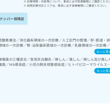
診療時間・内容等について、事前に必ず医療機関にご確認くださ
訪問診療対応エリアは、事前に必ず医療機関にご確認ください。
ナンバー保険証
宅酸素療法／消化器系領域の一次診療／人工肛門の管理／肝･胆道・
領域の一次診療／腎･泌尿器系領域の一次診療／乳腺領域の一次診療
次診療／内分泌機能検査／インスリン療法／血液・免疫系領域の一次診
もっと見
の一次診療／神経ブロック／医療用麻薬によるがん疼痛治療／在宅に
破傷風の三種混合／急性灰白髄炎／麻しん／風しん／麻しん及び風し
傷風／Hib感染症／小児の肺炎球菌感染症／ヒトパピローマウイルス
ザ／成人の肺炎球菌感染症／おたふくかぜ／A型肝炎／B型肝炎／ロタ
もっと見
染症