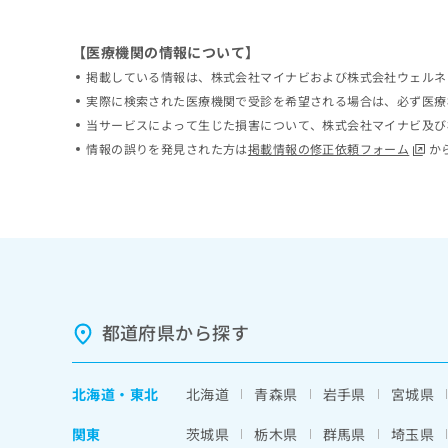
ち
み
ら
は
【医療機関の情報について】
こ
掲載している情報は、株式会社マイナビおよび株式会社ウェルネ
ち
そ
ら
実際に検索された医療機関で受診を希望される場合は、必ず医療
の
当サービスによって生じた損害について、株式会社マイナビ及び
他
情報の誤りを発見された方は
掲載情報の修正依頼フォーム
か
の
お
問
い
合
わ
せ
は
こ
都道府県から探す
ち
ら
北海道
・
東北
北海道
青森県
岩手県
宮城県
関東
茨城県
栃木県
群馬県
埼玉県