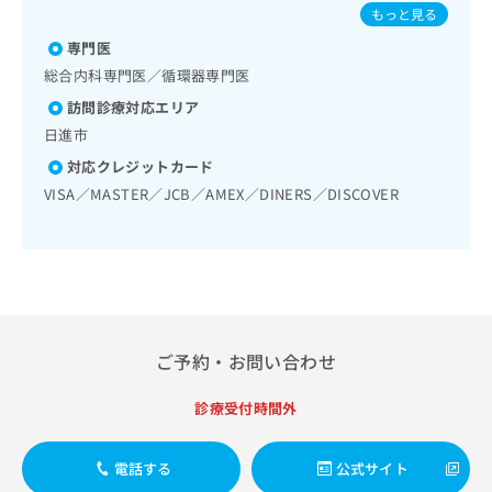
管理及び指導／アレルギーの減感作療法／小児領域の一次診
出
／破傷風／結核／Hib感染症／小児の肺炎球菌感染症／ヒト
稿
クリ
資
もっと見る
療／夜尿症の治療／漢方薬の処方
稿
ニッ
パピローマウイルス感染症／水痘／インフルエンザ／成人の
の
料
クナ
専門医
の
肺炎球菌感染症／おたふくかぜ／A型肝炎／B型肝炎／狂犬病
お
の
ビサ
／ロタウイルス感染症／髄膜炎菌感染症
お
問
総合内科専門医／循環器専門医
ご
イト
問
い
請
への
訪問診療対応エリア
い
合
お問
求
日進市
合
合せ
わ
は
フォ
わ
せ
こ
対応クレジットカード
ーム
せ
は
ち
VISA／MASTER／JCB／AMEX／DINERS／DISCOVER
とな
は
こ
ら
りま
こ
ち
す。
ち
ら
クリ
無
ら
ニッ
料
クの
資
情
予
料
報
約・
の
症状
拡
ご予約・お問い合わせ
のご
ご
充
相談
請
の
など
診療受付時間外
求
お
はで
は
申
きま
こ
せん
し
電話する
公式サイト
ので
ち
込