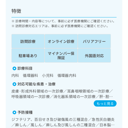
ッ
は
ク
こ
特徴
ナ
ち
ビ
診療時間・内容等について、事前に必ず医療機関にご確認ください。
ら
に
訪問診療対応エリアは、事前に必ず医療機関にご確認ください。
関
広
す
広
告
訪問診療
オンライン診療
バリアフリー
る
告
代
お
出
マイナンバー保
理
問
稿
駐車場あり
外国語対応
険証
店
い
の
合
の
お
診療科目
わ
方
問
内科 循環器科 小児科 循環器内科
せ
い
は
は
合
対応可能な疾患・治療
こ
こ
わ
皮膚･形成外科領域の一次診療／耳鼻咽喉領域の一次診療／
ち
ち
せ
呼吸器領域の一次診療／消化器系領域の一次診療／肝･胆
ら
ら
は
道・膵臓領域の一次診療／循環器系領域の一次診療／ホルタ
もっと見る
こ
ー型心電図検査／ペースメーカー管理／腎･泌尿器系領域の
こち
予防接種
ち
一次診療／内分泌･代謝･栄養領域の一次診療／内分泌機能検
広
らは
広
ら
査／インスリン療法／糖尿病患者教育（食事療法、運動療
告
ジフテリア、百日せき及び破傷風の三種混合／急性灰白髄炎
マイ
法、自己血糖測定）／糖尿病による合併症に対する継続的な
告
出
／麻しん／風しん／麻しん及び風しんの二種混合／日本脳炎
ナビ