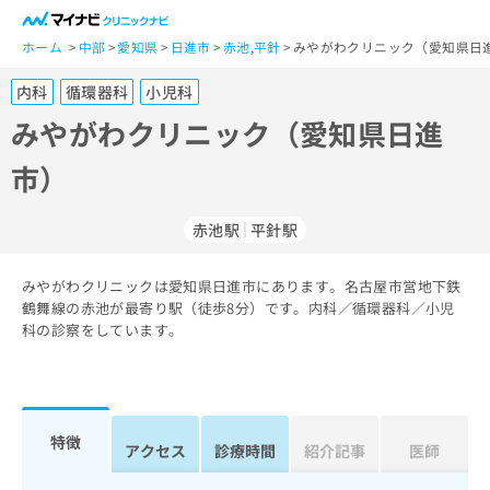
一
般
ホーム
中部
愛知県
日進市
赤池
,
平針
みやがわクリニック（愛知県日進
ユ
内科
循環器科
小児科
ー
ザ
みやがわクリニック（愛知県日進
ー
市）
の
方
は
赤池駅
平針駅
こ
ち
みやがわクリニックは愛知県日進市にあります。名古屋市営地下鉄
ら
鶴舞線の赤池が最寄り駅（徒歩8分）です。内科／循環器科／小児
科の診察をしています。
医
マ
療
イ
関
ナ
係
ビ
者
ク
特徴
アクセス
診療時間
紹介記事
医師
の
リ
方
ニ