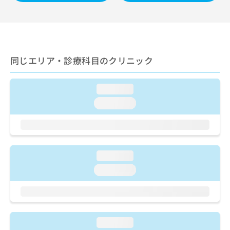
ご了
ら
み
承く
は
ださ
こ
無
い。
ち
料
ら
情
報
同じエリア・診療科目のクリニック
拡
掲
充
載
の
loading...
情
お
報
loading...
申
の
し
修
込
正
み
は
は
こ
loading...
こ
ち
loading...
ち
ら
ら
そ
の
他
loading...
の