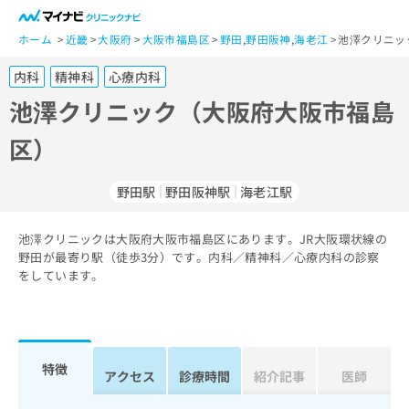
一
般
ホーム
近畿
大阪府
大阪市福島区
野田
,
野田阪神
,
海老江
池澤クリニッ
ユ
内科
精神科
心療内科
ー
ザ
池澤クリニック（大阪府大阪市福島
ー
区）
の
方
は
野田駅
野田阪神駅
海老江駅
こ
ち
池澤クリニックは大阪府大阪市福島区にあります。JR大阪環状線の
ら
野田が最寄り駅（徒歩3分）です。内科／精神科／心療内科の診察
をしています。
医
マ
療
イ
関
ナ
係
ビ
者
ク
特徴
アクセス
診療時間
紹介記事
医師
の
リ
方
ニ