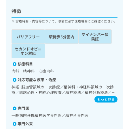
ッ
は
ク
こ
特徴
ナ
ち
ビ
診療時間・内容等について、事前に必ず医療機関にご確認ください。
ら
に
関
マイナンバー保
広
バリアフリー
駅徒歩5分圏内
す
広
険証
告
る
告
代
セカンドオピニ
お
出
オン対応
理
問
稿
店
い
の
診療科目
合
の
お
内科 精神科 心療内科
わ
方
問
せ
い
は
対応可能な疾患・治療
は
合
こ
神経･脳血管領域の一次診療／精神科・神経科領域の一次診
こ
わ
ち
療／臨床心理・神経心理検査／精神療法／精神分析療法／心
ち
せ
身医学療法／思春期のうつ病又は躁うつ病／睡眠障害／神経
ら
もっと見る
ら
は
症性障害（強迫性障害、不安障害、パニック障害等）／認知
こ
専門医
症／精神科ショート・ケア／がんに伴う精神症状のケア／漢
こち
ち
広
方薬の処方
一般病院連携精神医学専門医／精神科専門医
らは
広
ら
告
マイ
専門外来
告
出
ナビ