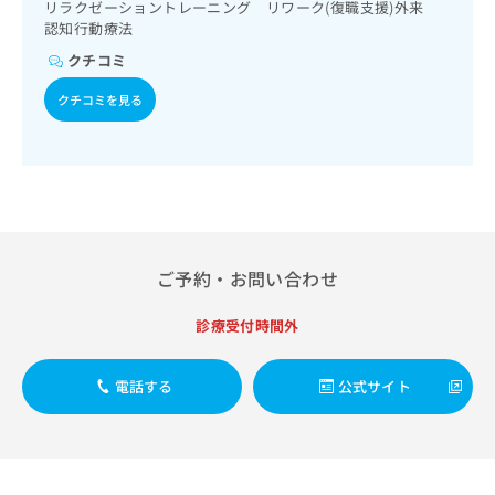
出
リラクゼーショントレーニング リワーク(復職支援)外来
稿
クリ
資
稿
ニッ
認知行動療法
の
料
クナ
の
お
の
クチコミ
ビサ
お
問
ご
イト
問
い
クチコミを見る
請
への
い
合
お問
求
合
合せ
わ
は
フォ
わ
せ
こ
ーム
せ
は
ち
とな
は
こ
ら
りま
こ
ち
す。
ち
ら
クリ
無
ら
ニッ
ご予約・お問い合わせ
料
クの
資
情
予
料
診療受付時間外
報
約・
の
症状
拡
のご
ご
充
相談
電話する
公式サイト
請
の
など
求
お
はで
は
申
きま
こ
せん
し
ので
ち
込