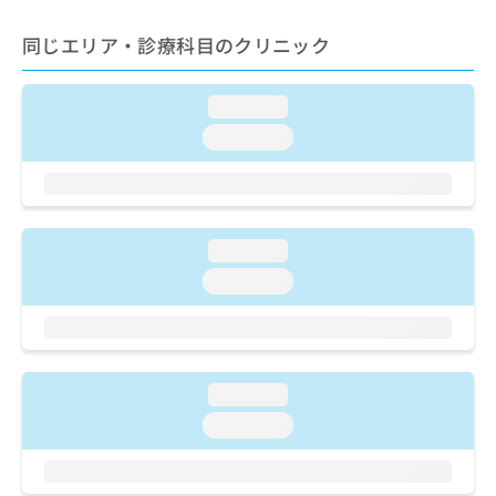
ご了
ら
み
承く
は
ださ
同じエリア・診療科目のクリニック
こ
無
い。
ち
料
ら
情
loading...
報
loading...
拡
掲
充
載
の
情
お
報
申
の
loading...
し
修
込
loading...
正
み
は
は
こ
こ
ち
ち
ら
ら
loading...
そ
loading...
の
他
の