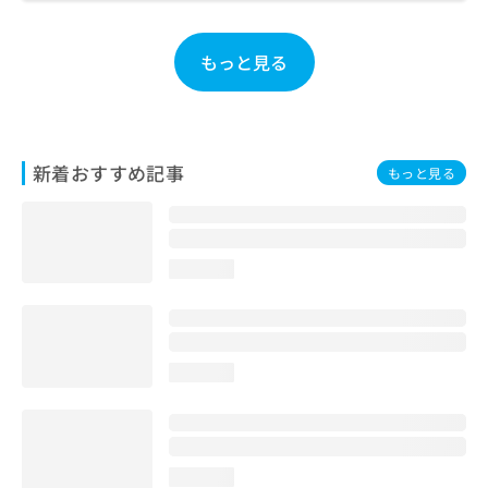
お
問
い
もっと見る
合
わ
せ
は
こ
新着おすすめ記事
もっと見る
ち
ら
loading...
loading...
loading...