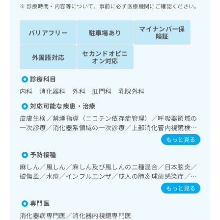
ッ
は
診療時間・内容等について、事前に必ず医療機関にご確認ください。
ク
こ
ナ
ち
マイナンバー保
バリアフリー
駐車場あり
ビ
険証
ら
に
セカンドオピニ
関
外国語対応
広
オン対応
す
広
告
る
告
診療科目
代
お
出
内科 消化器科 外科 肛門科 乳腺外科
理
問
稿
店
い
の
対応可能な疾患・治療
合
の
お
皮膚生検／禁煙指導（ニコチン依存症管理）／呼吸器領域の
わ
方
問
一次診療／消化器系領域の一次診療／上部消化管内視鏡検査
せ
い
は
／下部消化管内視鏡検査／下部消化管内視鏡的切除術／人工
もっと見る
は
合
こ
肛門の管理／肝･胆道・膵臓領域の一次診療／循環器系領域
こ
わ
予防接種
の一次診療／腎･泌尿器系領域の一次診療／尿失禁の治療／
ち
ち
せ
乳腺領域の一次診療／乳腺悪性腫瘍化学療法／内分泌･代謝･
麻しん／風しん／麻しん及び風しんの二種混合／日本脳炎／
ら
ら
は
栄養領域の一次診療／インスリン療法／糖尿病による合併症
破傷風／水痘／インフルエンザ／成人の肺炎球菌感染症／お
こ
に対する継続的な管理及び指導／血液・免疫系領域の一次診
たふくかぜ／A型肝炎／B型肝炎
もっと見る
こち
療／医療用麻薬によるがん疼痛治療／マンモグラフィー検査
ち
広
らは
（乳房撮影）／漢方薬の処方／外来における化学療法
広
ら
専門医
告
マイ
告
出
消化器病専門医／消化器内視鏡専門医
ナビ