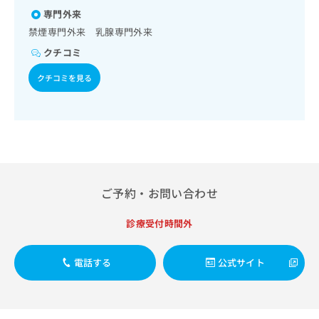
出
稿
クリ
資
専門外来
稿
ニッ
の
料
クナ
禁煙専門外来 乳腺専門外来
の
お
の
ビサ
お
問
ご
クチコミ
イト
問
い
請
への
い
合
クチコミを見る
お問
求
合
合せ
わ
は
フォ
わ
せ
こ
ーム
せ
は
ち
とな
は
こ
ら
りま
こ
ち
す。
ち
ら
クリ
無
ら
ニッ
料
クの
ご予約・お問い合わせ
資
情
予
料
報
約・
診療受付時間外
の
症状
拡
のご
ご
充
相談
請
の
など
電話する
公式サイト
求
お
はで
は
申
きま
こ
せん
し
ので
ち
込