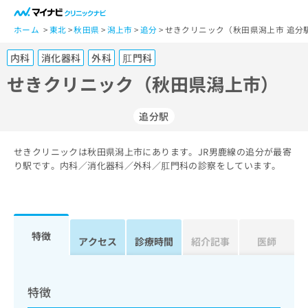
一
般
ホーム
東北
秋田県
潟上市
追分
せきクリニック（秋田県潟上市 追分
ユ
内科
消化器科
外科
肛門科
ー
ザ
せきクリニック（秋田県潟上市）
ー
の
追分駅
方
は
こ
せきクリニックは秋田県潟上市にあります。JR男鹿線の追分が最寄
り駅です。内科／消化器科／外科／肛門科の診察をしています。
ち
ら
医
マ
療
イ
特徴
アクセス
診療時間
紹介記事
医師
関
ナ
係
ビ
者
ク
の
リ
特徴
方
ニ