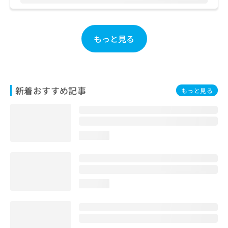
お
問
い
もっと見る
合
わ
せ
は
こ
ち
新着おすすめ記事
もっと見る
ら
loading...
loading...