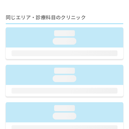
ご了
ら
み
承く
は
ださ
こ
無
い。
同じエリア・診療科目のクリニック
ち
料
ら
情
報
loading...
拡
掲
loading...
充
載
の
情
お
報
申
の
し
修
loading...
込
正
み
loading...
は
は
こ
こ
ち
ち
ら
ら
loading...
そ
の
loading...
他
の