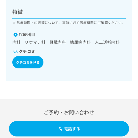
ッ
は
ク
こ
特徴
ナ
ち
ビ
診療時間・内容等について、事前に必ず医療機関にご確認ください。
ら
に
関
診療科目
広
す
広
内科 リウマチ科 腎臓内科 糖尿病内科 人工透析内科
告
る
告
代
クチコミ
お
出
理
問
稿
クチコミを見る
店
い
の
合
の
お
わ
方
問
せ
い
は
は
合
こ
こ
わ
ち
ち
せ
ら
ら
は
ご予約・お問い合わせ
こ
こち
ち
広
らは
広
ら
告
電話する
マイ
告
出
ナビ