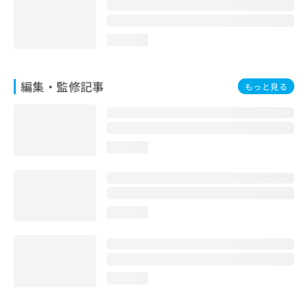
お
問
い
loading...
合
わ
せ
編集・監修記事
もっと見る
は
こ
ち
ら
loading...
loading...
loading...