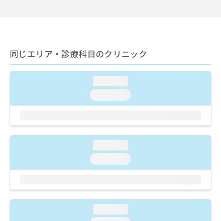
出
稿
クリ
資
稿
ニッ
の
料
クナ
の
お
の
ビサ
お
問
ご
イト
問
い
請
への
い
同じエリア・診療科目のクリニック
合
お問
求
合
合せ
わ
は
フォ
わ
せ
こ
ーム
loading...
せ
は
ち
とな
は
こ
ら
loading...
りま
こ
ち
す。
ち
ら
クリ
無
ら
ニッ
料
クの
資
情
予
loading...
料
報
約・
の
症状
拡
loading...
のご
ご
充
相談
請
の
など
求
お
はで
は
申
きま
こ
せん
し
loading...
ので
ち
込