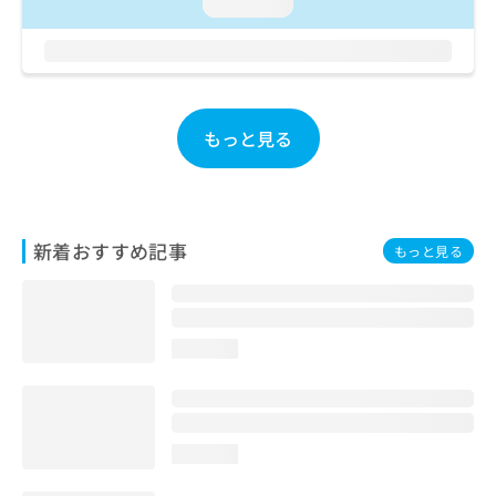
ご了
loading...
ら
み
承く
は
ださ
こ
無
い。
ち
料
ら
情
報
もっと見る
拡
掲
充
載
の
情
お
報
申
の
新着おすすめ記事
もっと見る
し
修
込
正
み
は
は
こ
こ
ち
loading...
ち
ら
ら
そ
の
loading...
他
の