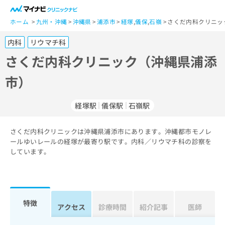
一
般
ホーム
九州・沖縄
沖縄県
浦添市
経塚
,
儀保
,
石嶺
さくだ内科クリニッ
ユ
内科
リウマチ科
ー
ザ
さくだ内科クリニック（沖縄県浦添
ー
市）
の
方
は
経塚駅
儀保駅
石嶺駅
こ
ち
さくだ内科クリニックは沖縄県浦添市にあります。沖縄都市モノレ
ら
ールゆいレールの経塚が最寄り駅です。内科／リウマチ科の診察を
しています。
医
マ
療
イ
関
ナ
係
ビ
者
ク
特徴
アクセス
診療時間
紹介記事
医師
の
リ
方
ニ