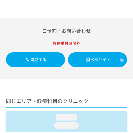
出
稿
クリ
資
稿
ニッ
の
料
クナ
の
お
の
ビサ
お
問
ご
イト
問
い
請
への
ご予約・お問い合わせ
い
合
お問
求
合
合せ
わ
は
フォ
わ
診療受付時間外
せ
こ
ーム
せ
は
ち
とな
は
こ
ら
りま
電話する
公式サイト
こ
ち
す。
ち
ら
クリ
無
ら
ニッ
料
クの
資
情
予
料
報
約・
の
症状
拡
のご
ご
同じエリア・診療科目のクリニック
充
相談
請
の
など
求
お
はで
は
loading...
申
きま
こ
せん
し
loading...
ので
ち
込