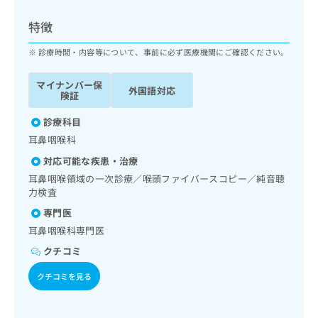
ッ
は
ク
こ
特徴
ナ
ち
ビ
診療時間・内容等について、事前に必ず医療機関にご確認ください。
ら
に
関
マイナンバー保
広
外国語対応
す
広
険証
告
る
告
代
お
診療科目
出
理
問
稿
耳鼻咽喉科
店
い
の
対応可能な疾患・治療
合
の
お
わ
耳鼻咽喉領域の一次診療／喉頭ファイバースコピー／純音聴
方
問
せ
力検査
い
は
は
合
こ
専門医
こ
わ
ち
耳鼻咽喉科専門医
ち
せ
ら
ら
は
クチコミ
こ
こち
クチコミを見る
ち
広
らは
広
ら
告
マイ
告
出
ナビ