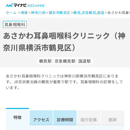
一
般
ホーム
関東
神奈川県
横浜市鶴見区
鶴見
,
京急鶴見
,
国道
あさかわ耳鼻
ユ
耳鼻咽喉科
ー
ザ
あさかわ耳鼻咽喉科クリニック（神
ー
奈川県横浜市鶴見区）
の
方
は
鶴見駅
京急鶴見駅
国道駅
こ
ち
あさかわ耳鼻咽喉科クリニックは神奈川県横浜市鶴見区にありま
ら
す。JR京浜東北線の鶴見が最寄り駅です。耳鼻咽喉科の診察をして
います。
医
マ
療
イ
関
ナ
係
ビ
者
ク
特徴
アクセス
診療時間
紹介記事
医師
の
リ
方
ニ