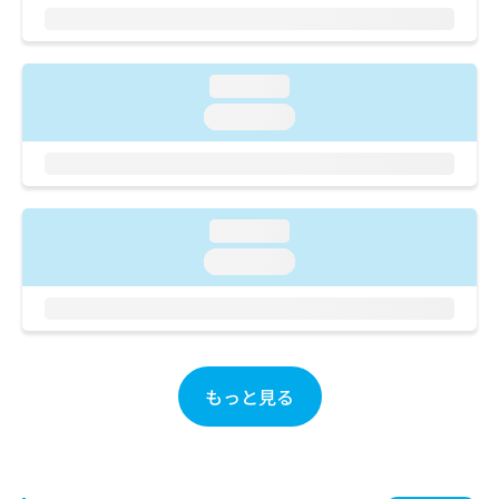
ご了
ら
み
承く
は
ださ
こ
無
い。
ち
料
loading...
ら
情
loading...
報
拡
掲
充
載
の
情
お
報
loading...
申
の
し
loading...
修
込
正
み
は
は
こ
こ
ち
ち
ら
ら
もっと見る
そ
の
他
の