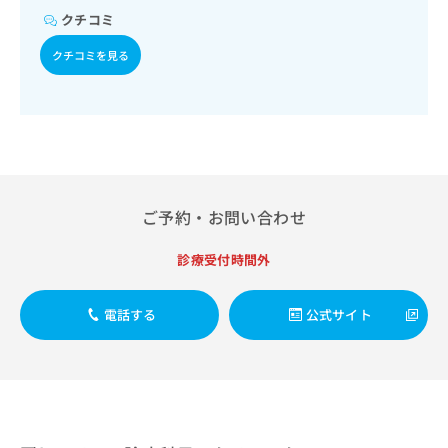
出
稿
クリ
資
クチコミ
稿
ニッ
の
料
クナ
の
お
の
クチコミを見る
ビサ
お
問
ご
イト
問
い
請
への
い
合
お問
求
合
合せ
わ
は
フォ
わ
せ
こ
ーム
せ
は
ち
とな
は
こ
ら
りま
こ
ち
す。
ご予約・お問い合わせ
ち
ら
クリ
無
ら
ニッ
料
診療受付時間外
クの
資
情
予
料
報
約・
の
症状
電話する
公式サイト
拡
のご
ご
充
相談
請
の
など
求
お
はで
は
申
きま
こ
せん
し
ので
ち
込