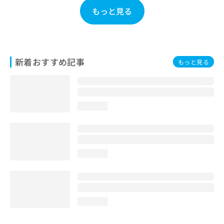
お
もっと見る
問
い
合
わ
せ
新着おすすめ記事
もっと見る
は
こ
ち
ら
loading...
loading...
loading...