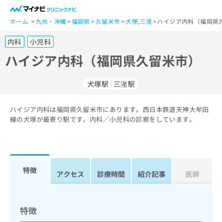
一
般
ホーム
九州・沖縄
福岡県
久留米市
犬塚
,
三潴
ハイジア内科（福岡県
ユ
内科
小児科
ー
ザ
ハイジア内科（福岡県久留米市）
ー
の
犬塚駅
三潴駅
方
は
こ
ハイジア内科は福岡県久留米市にあります。西日本鉄道天神大牟田
線の犬塚が最寄り駅です。内科／小児科の診察をしています。
ち
ら
医
マ
療
イ
特徴
アクセス
診療時間
紹介記事
医師
関
ナ
係
ビ
者
ク
の
リ
特徴
方
ニ