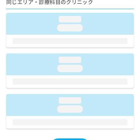
同じエリア・診療科目のクリニック
ご了
ら
み
承く
は
ださ
こ
無
い。
loading...
ち
料
loading...
ら
情
報
拡
掲
充
載
の
情
loading...
お
報
申
の
loading...
し
修
込
正
み
は
は
こ
こ
ち
loading...
ち
ら
loading...
ら
そ
の
他
の