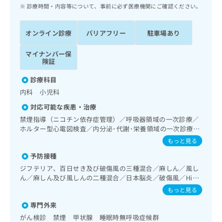
ッ
は
診療時間・内容等について、事前に必ず医療機関にご確認ください。
ク
こ
ナ
ち
オンライン診療
バリアフリー
駐車場あり
ビ
ら
に
マイナンバー保
関
広
険証
す
広
告
る
告
診療科目
代
お
出
内科 小児科
理
問
稿
店
い
の
対応可能な疾患・治療
合
の
お
禁煙指導（ニコチン依存症管理）／呼吸器領域の一次診療／
わ
方
問
ホルター型心電図検査／内分泌･代謝･栄養領域の一次診療／
せ
い
は
内分泌機能検査／インスリン療法／糖尿病患者教育（食事療
もっと見る
は
合
こ
法、運動療法、自己血糖測定）／糖尿病による合併症に対す
こ
わ
予防接種
る継続的な管理及び指導／小児領域の一次診療／漢方薬の処
ち
ち
せ
方
ジフテリア、百日せき及び破傷風の三種混合／麻しん／風し
ら
ら
は
ん／麻しん及び風しんの二種混合／日本脳炎／破傷風／Hib
こ
感染症／小児の肺炎球菌感染症／ヒトパピローマウイルス感
もっと見る
こち
ち
広
染症／水痘／インフルエンザ／成人の肺炎球菌感染症／おた
らは
広
ら
専門外来
ふくかぜ／B型肝炎／ロタウイルス感染症
告
マイ
告
出
がん検診 禁煙 甲状腺 睡眠時無呼吸症候群
ナビ