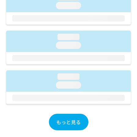
ご了
ら
み
loading...
承く
は
ださ
こ
無
い。
ち
料
ら
情
報
loading...
拡
掲
loading...
充
載
の
情
お
報
申
の
し
修
loading...
込
正
み
は
loading...
は
こ
こ
ち
ち
ら
ら
そ
もっと見る
の
他
の