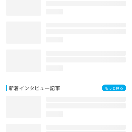
loading...
loading...
loading...
新着インタビュー記事
もっと見る
loading...