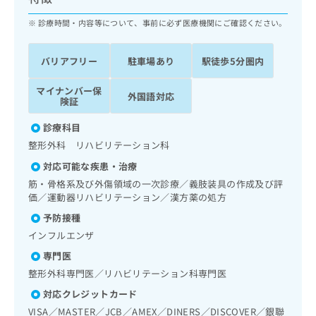
ッ
は
ク
診療時間・内容等について、事前に必ず医療機関にご確認ください。
こ
ナ
ち
ビ
ら
バリアフリー
駐車場あり
駅徒歩5分圏内
に
関
広
マイナンバー保
す
広
外国語対応
告
険証
る
告
代
お
出
診療科目
理
問
稿
整形外科 リハビリテーション科
店
い
の
合
の
お
対応可能な疾患・治療
わ
方
問
筋・骨格系及び外傷領域の一次診療／義肢装具の作成及び評
せ
い
は
価／運動器リハビリテーション／漢方薬の処方
は
合
こ
予防接種
こ
わ
ち
ち
せ
インフルエンザ
ら
ら
は
専門医
こ
整形外科専門医／リハビリテーション科専門医
こち
ち
広
らは
広
ら
告
対応クレジットカード
マイ
告
出
ナビ
VISA／MASTER／JCB／AMEX／DINERS／DISCOVER／銀聯