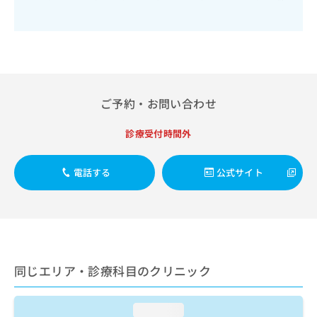
出
稿
クリ
資
稿
ニッ
の
料
クナ
の
お
の
ビサ
お
問
ご
イト
問
い
請
への
い
合
お問
求
合
合せ
わ
は
ご予約・お問い合わせ
フォ
わ
せ
こ
ーム
せ
は
ち
とな
は
こ
診療受付時間外
ら
りま
こ
ち
す。
ち
ら
クリ
無
電話する
公式サイト
ら
ニッ
料
クの
資
情
予
料
報
約・
の
症状
拡
のご
ご
充
相談
請
の
など
求
お
同じエリア・診療科目のクリニック
はで
は
申
きま
こ
せん
し
ので
ち
込
loading...