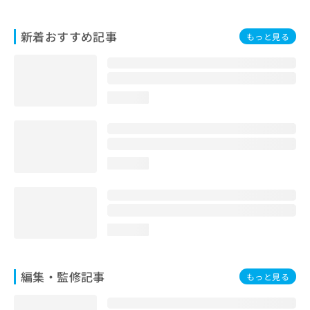
お
問
新着おすすめ記事
い
もっと見る
合
わ
せ
は
loading...
こ
ち
ら
loading...
loading...
編集・監修記事
もっと見る