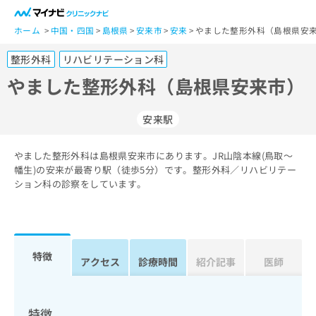
一
般
ホーム
中国・四国
島根県
安来市
安来
やました整形外科（島根県安来
ユ
整形外科
リハビリテーション科
ー
ザ
やました整形外科（島根県安来市）
ー
の
安来駅
方
は
こ
やました整形外科は島根県安来市にあります。JR山陰本線(鳥取～
幡生)の安来が最寄り駅（徒歩5分）です。整形外科／リハビリテー
ち
ション科の診察をしています。
ら
医
マ
療
イ
関
ナ
特徴
アクセス
診療時間
紹介記事
医師
係
ビ
者
ク
の
リ
方
ニ
特徴