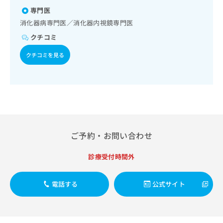
出
系領域の一次診療／CT撮影
稿
クリ
資
専門医
稿
ニッ
の
料
クナ
の
消化器病専門医／消化器内視鏡専門医
お
の
ビサ
お
問
ご
クチコミ
イト
問
い
請
への
い
合
お問
クチコミを見る
求
合
合せ
わ
は
フォ
わ
せ
こ
ーム
せ
は
ち
とな
は
こ
ら
りま
こ
ち
す。
ち
ら
クリ
無
ら
ニッ
料
クの
ご予約・お問い合わせ
資
情
予
料
報
約・
の
症状
診療受付時間外
拡
のご
ご
充
相談
請
の
など
電話する
公式サイト
求
お
はで
は
申
きま
こ
せん
し
ので
ち
込