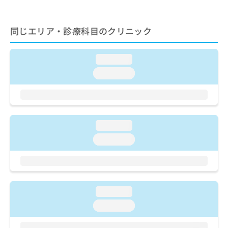
ご了
ら
み
承く
は
ださ
こ
無
い。
同じエリア・診療科目のクリニック
ち
料
ら
情
報
loading...
拡
掲
loading...
充
載
の
情
お
報
申
の
し
修
loading...
込
正
み
loading...
は
は
こ
こ
ち
ち
ら
ら
loading...
そ
の
loading...
他
の