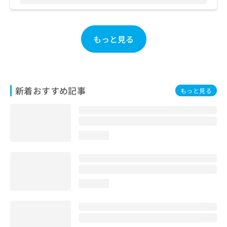
お
問
い
合
もっと見る
わ
せ
は
こ
ち
新着おすすめ記事
もっと見る
ら
loading...
loading...