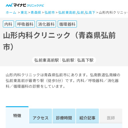
一
般
ホーム
東北
青森県
弘前市
弘前東高前
,
弘前
,
弘高下
山形内科クリニッ
ユ
内科
呼吸器科
消化器科
循環器科
ー
ザ
山形内科クリニック（青森県弘前
ー
市）
の
方
は
弘前東高前駅
弘前駅
弘高下駅
こ
ち
山形内科クリニックは青森県弘前市にあります。弘南鉄道弘南線の
ら
弘前東高前が最寄り駅（徒歩5分）です。内科／呼吸器科／消化器
科／循環器科の診察をしています。
医
マ
療
イ
関
ナ
係
ビ
者
ク
特徴
アクセス
診療時間
紹介記事
医師
の
リ
方
ニ