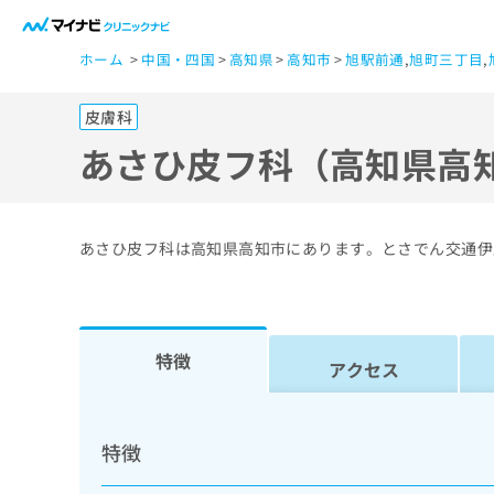
一
ホーム
中国・四国
高知県
高知市
旭駅前通
,
旭町三丁目
,
般
ユ
皮膚科
ー
ザ
あさひ皮フ科（高知県高
ー
の
方
あさひ皮フ科は高知県高知市にあります。とさでん交通伊
は
こ
ち
ら
特徴
アクセス
医
マ
療
イ
特徴
ナ
関
ビ