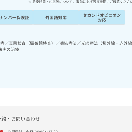
診療時間・内容等について、事前に必ず医療機関にご確認くださ
セカンドオピニオン
ナンバー保険証
外国語対応
対応
診療／真菌検査（顕微鏡検査）／凍結療法／光線療法（紫外線・赤外
膚炎の治療
予約・お問い合わせ
外
次回受付：今日の9:00～17:30