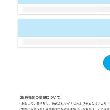
拡
資
きま
充
料
せん
の
ので
の
ご了
お
ご
承く
申
請
ださ
し
求
い。
込
は
み
こ
は
ち
こ
ら
ち
ら
無
料
掲
情
載
報
情
拡
報
充
の
の
修
お
【医療機関の情報について】
正
申
掲載している情報は、株式会社マイナビおよび株式会社ウェルネ
は
し
こ
実際に検索された医療機関で受診を希望される場合は、必ず医療
込