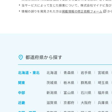
ち
み
当サービスによって生じた損害について、株式会社マイナビ及び
ら
は
情報の誤りを発見された方は
掲載情報の修正依頼フォーム
か
こ
ち
そ
ら
の
他
の
お
問
い
都道府県から探す
合
わ
せ
北海道
・
東北
北海道
青森県
岩手県
宮城県
は
こ
関東
茨城県
栃木県
群馬県
埼玉県
ち
ら
中部
新潟県
富山県
石川県
福井県
近畿
滋賀県
京都府
大阪府
兵庫県