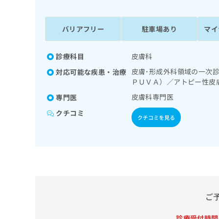
係
ク
者
リ
の
ニ
バリアフリー
駐車場あり
マイ
ッ
方
ク
は
ナ
診療科目
皮膚科
こ
ビ
皮膚･形成外科領域の一次
対応可能な疾患・治療
ち
に
ＰＵＶＡ）／アトピー性皮
関
ら
す
皮膚科専門医
専門医
る
クチコミ
お
クチコミを見る
広
広
問
告
告
い
出
代
合
稿
わ
理
の
せ
店
お
は
の
問
こ
い
方
ち
ご
合
ら
は
わ
こ
診療受付時間