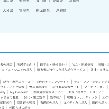
山口県
徳島県
香川県
愛媛県
高知県
大分県
宮崎県
鹿児島県
沖縄県
験者の就活
看護学生向け
医学生・研修医向け
独立・開業情報
転職・
ミドル・シニアの求人
障害者に特化した求人紹介サービス
福祉・介護の
総合・専門ニュース
10代のチャレンジサイト
ティーンマーケティング
ウエディング情報
世界遺産検定
総合農業情報サイト
マイナビ子育て
tudy
My CareerID
医療施設情報メディア
お買い物サポートメディア
ーム業界の転職
20代・第二新卒
新卒紹介
転職コンサルティング
エグ
顧問紹介
薬剤師の転職
看護師の求人
コメディカル求人
医師の求人
支援
外国人材の紹介