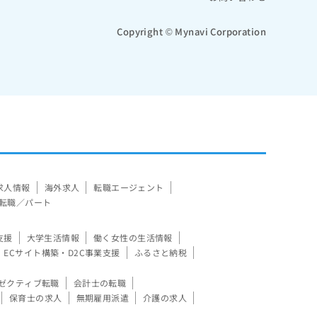
Copyright © Mynavi Corporation
求人情報
海外求人
転職エージェント
転職／パート
支援
大学生活情報
働く女性の生活情報
ECサイト構築・D2C事業支援
ふるさと納税
ゼクティブ転職
会計士の転職
保育士の求人
無期雇用派遣
介護の求人