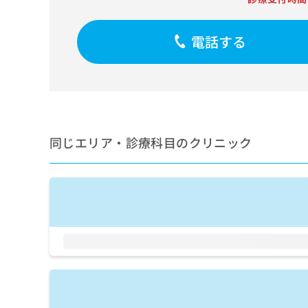
せ
こち
ち
らは
は
マイ
こ
ら
ナビ
電話する
ち
クリ
ら
ニッ
クナ
広
ビサ
広
資
イト
告
告
への
料
出
出
お問
の
稿
合せ
稿
ご
の
同じエリア・診療科目のクリニック
フォ
の
請
お
ーム
お
求
問
とな
問
りま
は
い
い
す。
こ
合
合
クリ
ち
わ
ニッ
わ
ら
せ
クの
せ
は
予
は
約・
こ
こ
無
症状
ち
ち
のご
料
ら
相談
ら
情
など
報
はで