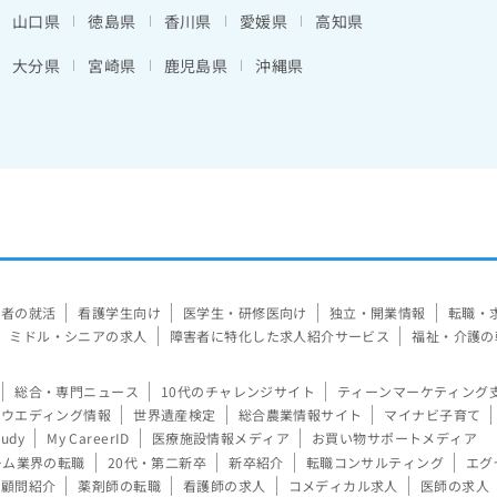
山口県
徳島県
香川県
愛媛県
高知県
大分県
宮崎県
鹿児島県
沖縄県
験者の就活
看護学生向け
医学生・研修医向け
独立・開業情報
転職・
ミドル・シニアの求人
障害者に特化した求人紹介サービス
福祉・介護の
総合・専門ニュース
10代のチャレンジサイト
ティーンマーケティング
ウエディング情報
世界遺産検定
総合農業情報サイト
マイナビ子育て
tudy
My CareerID
医療施設情報メディア
お買い物サポートメディア
ーム業界の転職
20代・第二新卒
新卒紹介
転職コンサルティング
エグ
顧問紹介
薬剤師の転職
看護師の求人
コメディカル求人
医師の求人