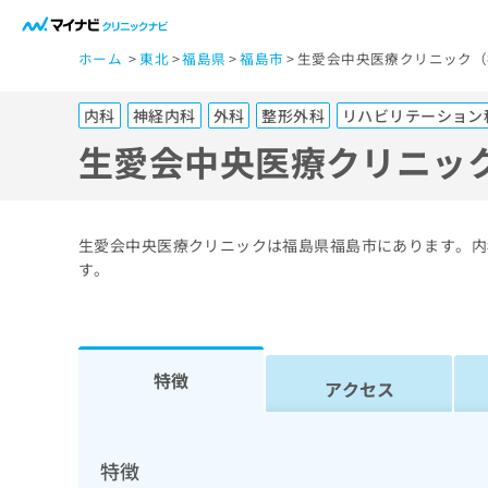
一
ホーム
東北
福島県
福島市
生愛会中央医療クリニック（
般
ユ
内科
神経内科
外科
整形外科
リハビリテーション
ー
ザ
生愛会中央医療クリニッ
ー
の
方
生愛会中央医療クリニックは福島県福島市にあります。内
は
す。
こ
ち
ら
特徴
アクセス
医
マ
療
イ
ナ
関
特徴
ビ