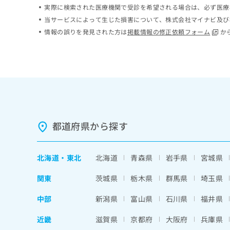
実際に検索された医療機関で受診を希望される場合は、必ず医療
ち
み
ら
は
当サービスによって生じた損害について、株式会社マイナビ及び
こ
情報の誤りを発見された方は
掲載情報の修正依頼フォーム
か
ち
そ
ら
の
他
の
お
問
い
合
都道府県から探す
わ
せ
は
北海道
・
東北
北海道
青森県
岩手県
宮城県
こ
ち
関東
茨城県
栃木県
群馬県
埼玉県
ら
中部
新潟県
富山県
石川県
福井県
近畿
滋賀県
京都府
大阪府
兵庫県