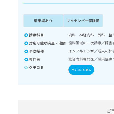
係
ク
者
リ
の
ニ
ッ
方
駐車場あり
マイナンバー保険証
ク
は
ナ
こ
ビ
診療科目
内科 神経内科 外科 整
ち
に
歯科領域の一次診療／障害
対応可能な疾患・治療
関
ら
す
インフルエンザ／成人の肺
予防接種
る
総合内科専門医／感染症専
専門医
お
広
広
問
クチコミ
告
告
い
クチコミを見る
出
代
合
稿
わ
理
の
せ
店
お
は
の
問
こ
い
方
ち
合
ら
は
わ
ご
こ