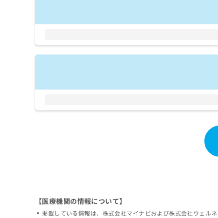
拡
資
きま
充
料
せん
の
ので
の
ご了
お
ご
承く
申
請
ださ
し
求
い。
込
は
み
こ
は
ち
こ
ら
ち
ら
無
料
掲
情
載
報
情
拡
報
充
の
の
修
お
正
申
【医療機関の情報について】
は
し
掲載している情報は、株式会社マイナビおよび株式会社ウェルネ
こ
込