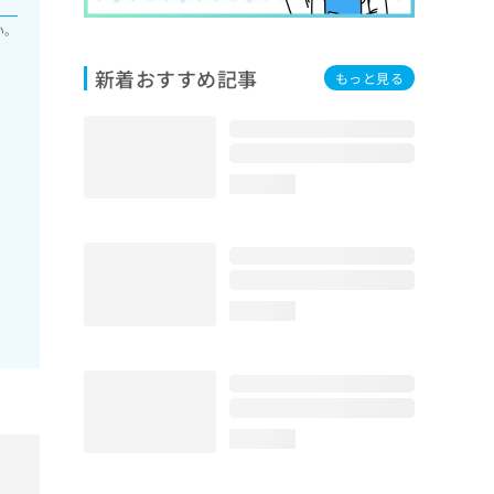
い。
新着おすすめ記事
もっと見る
loading...
loading...
loading...