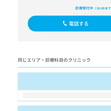
せ
こち
ち
らは
は
診療受付中
（18:00ま
マイ
こ
ら
ナビ
ち
クリ
ら
ニッ
電話する
クナ
広
ビサ
広
資
イト
告
告
への
料
出
出
お問
の
稿
合せ
稿
ご
の
フォ
の
請
お
ーム
お
同じエリア・診療科目のクリニック
求
問
とな
問
りま
は
い
い
す。
こ
合
合
クリ
ち
わ
ニッ
わ
ら
せ
クの
せ
は
予
は
約・
こ
こ
無
症状
ち
ち
のご
料
ら
相談
ら
情
など
報
はで