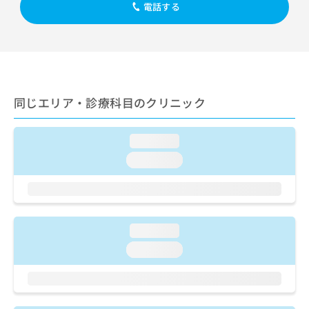
出
稿
クリ
電話する
資
稿
ニッ
の
料
クナ
の
お
の
ビサ
お
問
ご
イト
問
い
請
への
い
合
お問
求
合
合せ
わ
は
フォ
わ
同じエリア・診療科目のクリニック
せ
こ
ーム
せ
は
ち
とな
は
こ
ら
りま
loading...
こ
ち
す。
ち
ら
クリ
loading...
無
ら
ニッ
料
クの
資
情
予
料
報
約・
の
症状
拡
のご
loading...
ご
充
相談
請
の
loading...
など
求
お
はで
は
申
きま
こ
せん
し
ので
ち
込