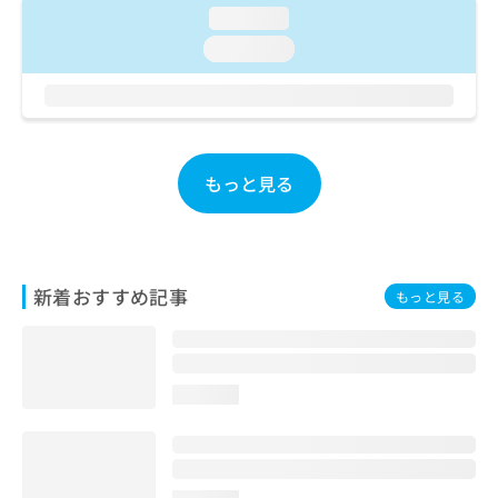
ご了
ら
み
loading...
承く
は
ださ
loading...
こ
無
い。
ち
料
ら
情
報
拡
掲
充
載
もっと見る
の
情
お
報
申
の
し
修
込
正
新着おすすめ記事
もっと見る
み
は
は
こ
こ
ち
ち
ら
ら
loading...
そ
の
他
の