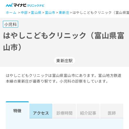
一
般
ホーム
中部
富山県
富山市
東新庄
はやしこどもクリニック（富山県富
ユ
小児科
ー
ザ
はやしこどもクリニック（富山県富
ー
山市）
の
方
は
東新庄駅
こ
ち
はやしこどもクリニックは富山県富山市にあります。富山地方鉄道
ら
本線の東新庄が最寄り駅です。小児科の診察をしています。
医
マ
療
イ
関
ナ
係
ビ
特徴
アクセス
診療時間
紹介記事
医師
者
ク
の
リ
方
ニ