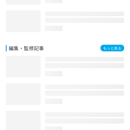
loading...
お
問
い
合
わ
loading...
せ
は
こ
編集・監修記事
もっと見る
ち
ら
loading...
loading...
loading...