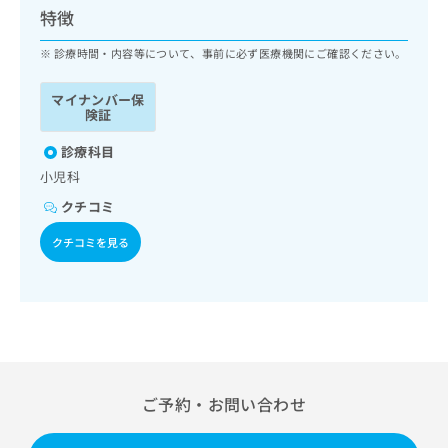
ッ
は
特徴
ク
こ
ナ
診療時間・内容等について、事前に必ず医療機関にご確認ください。
ち
ビ
ら
に
マイナンバー保
関
険証
広
す
広
告
る
診療科目
告
代
お
出
小児科
理
問
稿
クチコミ
店
い
の
合
の
お
クチコミを見る
わ
方
問
せ
い
は
は
合
こ
こ
わ
ち
ち
せ
ら
ら
は
こ
こち
ち
広
ご予約・お問い合わせ
らは
広
ら
告
マイ
告
出
ナビ