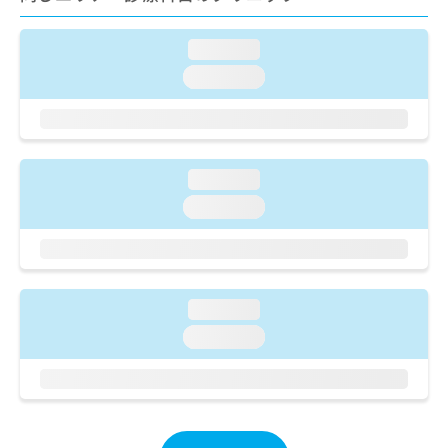
出
稿
クリ
資
稿
ニッ
の
料
クナ
の
お
loading...
の
ビサ
お
問
ご
イト
loading...
問
い
請
への
い
合
お問
求
合
合せ
わ
は
フォ
わ
せ
こ
ーム
せ
は
ち
とな
loading...
は
こ
ら
りま
こ
loading...
ち
す。
ち
ら
クリ
無
ら
ニッ
料
クの
資
情
予
料
報
約・
loading...
の
症状
拡
のご
ご
loading...
充
相談
請
の
など
求
お
はで
は
申
きま
こ
せん
し
ので
ち
込