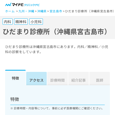
一
般
ホーム
九州・沖縄
沖縄県
宮古島市
ひだまり診療所（沖縄県宮古島市
ユ
内科
精神科
小児科
ー
ザ
ひだまり診療所（沖縄県宮古島市）
ー
の
方
ひだまり診療所は沖縄県宮古島市にあります。内科／精神科／小児
は
科の診察をしています。
こ
ち
ら
特徴
医
アクセス
診療時間
紹介記事
医師
マ
療
イ
関
ナ
係
ビ
特徴
者
ク
の
リ
診療時間・内容等について、事前に必ず医療機関にご確認ください。
方
ニ