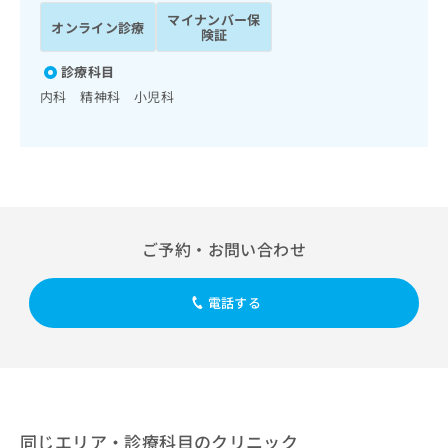
ッ
は
マイナンバー保
オンライン診療
ク
こ
険証
ナ
ち
ビ
診療科目
ら
に
内科 精神科 小児科
関
広
す
広
告
る
告
代
お
出
理
問
稿
店
い
の
合
の
お
ご予約・お問い合わせ
わ
方
問
せ
い
は
は
合
こ
電話する
こ
わ
ち
ち
せ
ら
ら
は
こ
こち
ち
広
らは
広
ら
告
マイ
告
出
同じエリア・診療科目のクリニック
ナビ